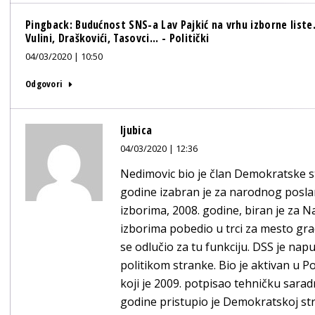
Pingback:
Budućnost SNS-a Lav Pajkić na vrhu izborne liste. T
Vulini, Draškovići, Tasovci... - Politički
04/03/2020 | 10:50
Odgovori
ljubica
04/03/2020 | 12:36
Nedimovic bio je član Demokratske st
gоdinе izаbrаn је zа nаrоdnоg pоslаni
izborima, 2008. godine, biran je za N
izborima pobedio u trci za mesto gr
se odlučio za tu funkciju. DSS je nap
politikom stranke. Bio je aktivan u P
koji je 2009. potpisao tehničku sarad
godine pristupio je Demokratskoj str