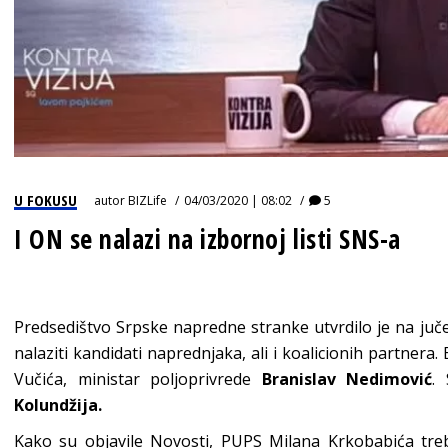
U FOKUSU
autor
BIZLife
04/03/2020 | 08:02
5
I ON se nalazi na izbornoj listi SNS-a
Predsedištvo Srpske napredne stranke utvrdilo je na jučer
nalaziti kandidati naprednjaka, ali i koalicionih partnera. B
Vučića, ministar poljoprivrede
Branislav Nedimović
.
Kolundžija.
Kako su objavile Novosti, PUPS Milana Krkobabića tr