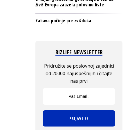
živi? Evropa zauzela polovinu liste
Zabava počinje pre zvižduka
BIZLIFE NEWSLETTER
Pridružite se poslovnoj zajednici
od 20000 najuspešnijih i čitajte
nas prvi
PRIJAVI SE