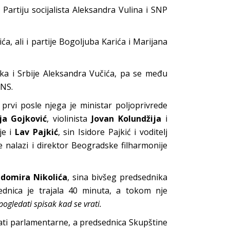
Partiju socijalista Aleksandra Vulina i SNP
a, ali i partije Bogoljuba Karića i Marijana
ka i Srbije Aleksandra Vučića, pa se među
SNS.
 prvi posle njega je ministar poljoprivrede
a Gojković
, violinista
Jovan Kolundžija
i
je i
Lav Pajkić
, sin Isidore Pajkić i voditelj
e nalazi i direktor Beogradske filharmonije
domira Nikolića
, sina bivšeg predsednika
sednica je trajala 40 minuta, a tokom nje
pogledati spisak kad se vrati.
sati parlamentarne, a predsednica Skupštine