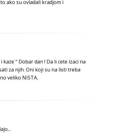
ito ako su ovladali kradjom i
i kaze " Dobar dan ! Da li cete izaci na
ati za njih. Oni koji su na listi treba
dno veliko NISTA.
jo...