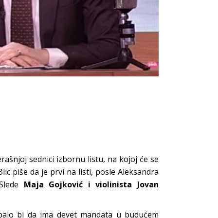
ašnjoj sednici izbornu listu, na kojoj će se
lic piše da je prvi na listi, posle Aleksandra
 Slede
Maja Gojković i violinista Jovan
ebalo bi da ima devet mandata u budućem