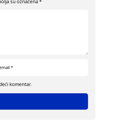
olja su označena
*
edeći komentar.