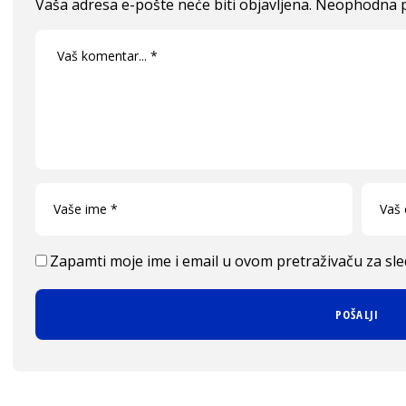
Vaša adresa e-pošte neće biti objavljena.
Neophodna p
Zapamti moje ime i email u ovom pretraživaču za sl