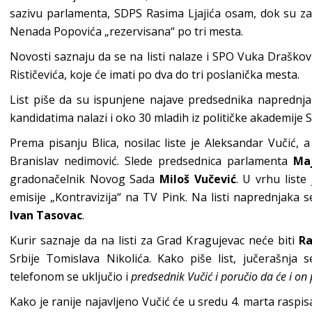
sazivu parlamenta, SDPS Rasima Ljajića osam, dok su za 
Nenada Popovića „rezervisana“ po tri mesta.
Novosti saznaju da se na listi nalaze i SPO Vuka Drašković
Rističevića, koje će imati po dva do tri poslanička mesta.
List piše da su ispunjene najave predsednika naprednja
kandidatima nalazi i oko 30 mladih iz političke akademije 
Prema pisanju Blica, nosilac liste je Aleksandar Vučić, a
Branislav nedimović. Slede predsednica parlamenta
Maj
gradonačelnik Novog Sada
Miloš Vučević
. U vrhu liste 
emisije „Kontravizija“ na TV Pink. Na listi naprednjaka s
Ivan Tasovac
.
Kurir saznaje da na listi za Grad Kragujevac neće biti
Ra
Srbije Tomislava Nikolića. Kako piše list, jučerašnja 
telefonom se uključio i
predsednik Vučić i poručio da će i on 
Kako je ranije najavljeno Vučić će u sredu 4. marta raspi