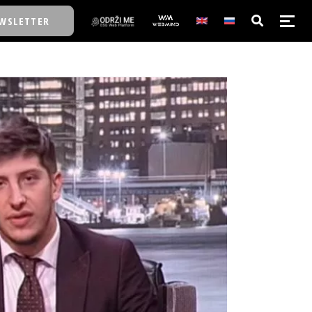
WSLETTER
E/SCHOOL
E/SCHOOL
A
A