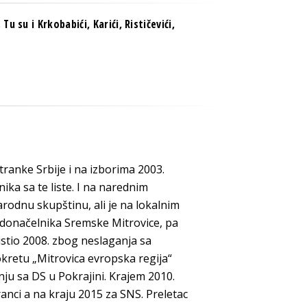
u su i Krkobabići, Karići, Rističevići,
ranke Srbije i na izborima 2003.
kа sa te liste. I na narednim
arodnu skupštinu, ali je na lokalnim
аdоnаčеlnikа Sremske Mitrovice, pa
ustio 2008. zbog neslaganja sa
okretu „Mitrovica evropska regija“
nju sa DS u Pokrajini. Krajem 2010.
anci a na kraju 2015 za SNS. Preletac