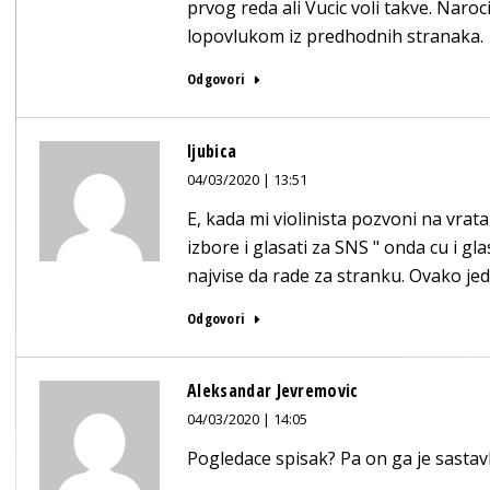
prvog reda ali Vucic voli takve. Naroc
lopovlukom iz predhodnih stranaka.
Odgovori
ljubica
04/03/2020 | 13:51
E, kada mi violinista pozvoni na vrata 
izbore i glasati za SNS " onda cu i glas
najvise da rade za stranku. Ovako je
Odgovori
Aleksandar Jevremovic
04/03/2020 | 14:05
Pogledace spisak? Pa on ga je sastavla