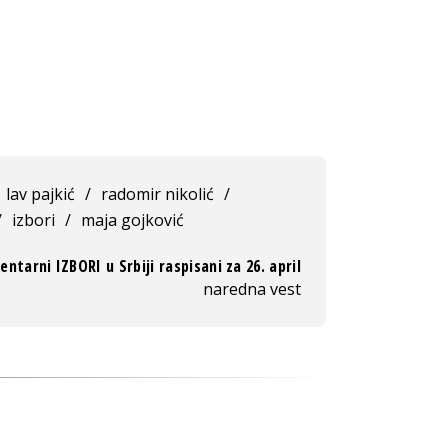
lav pajkić
/
radomir nikolić
/
/
izbori
/
maja gojković
ntarni IZBORI u Srbiji raspisani za 26. april
naredna vest