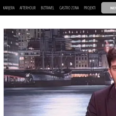
KARIJERA
AFTERHOUR
BIZTRAVEL
GASTRO ZONA
PROJEKTI
NE
POSAO
FILM I SCENA
NAJKOLEGA
LJUDI (HR)
KNJIGE
TASTY TALKS
POSAO
FILM I SCENA
NAJKOLEGA
JE
MOJ UGAO
AUTO SVET
30 ISPOD 30
LJUDI (HR)
KNJIGE
TASTY TALKS
USAVRŠAVANJE
STIL
BACK TO OFFIC
JE
MOJ UGAO
AUTO SVET
30 ISPOD 30
KNOW-HOW
WELLBEING
BIZBENDOVI
USAVRŠAVANJE
STIL
BACK TO OFFIC
BIZKOLEGIJUM
KNOW-HOW
WELLBEING
BIZBENDOVI
BMW BIZNIS LIG
BIZKOLEGIJUM
BIZLIFE WEEK
BMW BIZNIS LIG
IZJAVA GODINE
BIZLIFE WEEK
IZJAVA GODINE