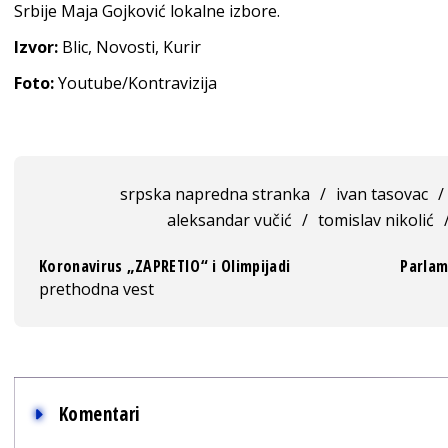
Srbije Maja Gojković lokalne izbore.
Izvor:
Blic, Novosti, Kurir
Foto:
Youtube/Kontravizija
srpska napredna stranka
/
ivan tasovac
/
aleksandar vučić
/
tomislav nikolić
Koronavirus „ZAPRETIO“ i Olimpijadi
Parlame
prethodna vest
Komentari