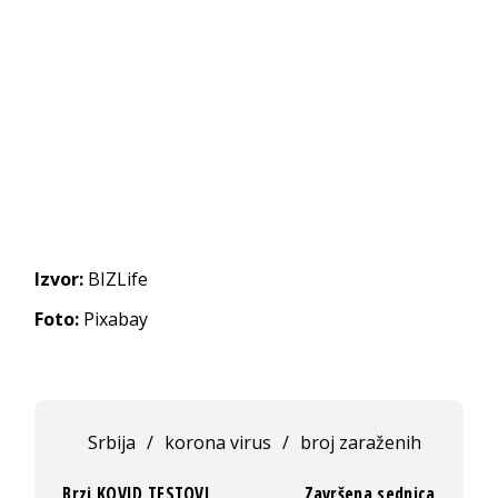
Izvor:
BIZLife
Foto:
Pixabay
Srbija
/
korona virus
/
broj zaraženih
Brzi KOVID TESTOVI
Završena sednica