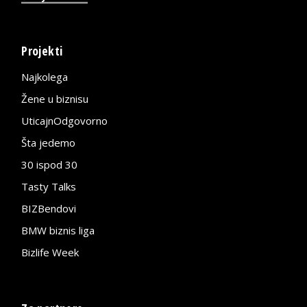
Projekti
Najkolega
Žene u biznisu
UticajnOdgovorno
Šta jedemo
30 ispod 30
Tasty Talks
BIZBendovi
BMW biznis liga
Bizlife Week