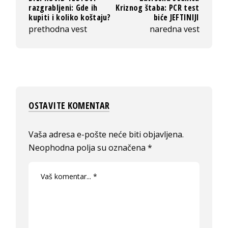
razgrabljeni: Gde ih
Kriznog štaba: PCR test
kupiti i koliko koštaju?
biće JEFTINIJI
prethodna vest
naredna vest
OSTAVITE KOMENTAR
Vaša adresa e-pošte neće biti objavljena.
Neophodna polja su označena
*