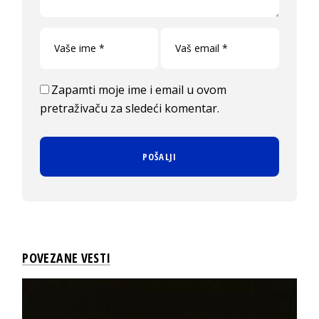
Zapamti moje ime i email u ovom
pretraživaču za sledeći komentar.
POVEZANE VESTI