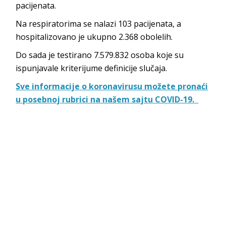
pacijenata.
Na respiratorima se nalazi 103 pacijenata, a
hospitalizovano je ukupno 2.368 obolelih.
Do sada je testirano 7.579.832 osoba koje su
ispunjavale kriterijume definicije slučaja.
Sve informacije o koronavirusu možete pronaći
u posebnoj rubrici na našem sajtu COVID-19.