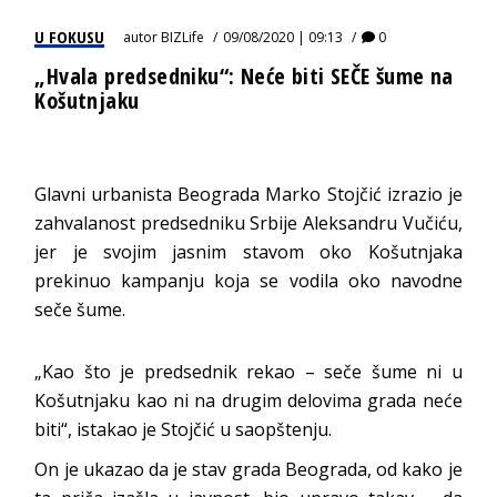
U FOKUSU
autor
BIZLife
09/08/2020 | 09:13
0
„Hvala predsedniku“: Neće biti SEČE šume na
Košutnjaku
Glavni urbanista Beograda Marko Stojčić izrazio je
zahvalanost predsedniku Srbije Aleksandru Vučiću,
jer je svojim jasnim stavom oko Košutnjaka
prekinuo kampanju koja se vodila oko navodne
seče šume.
„Kao što je predsednik rekao – seče šume ni u
Košutnjaku kao ni na drugim delovima grada neće
biti“, istakao je Stojčić u saopštenju.
On je ukazao da je stav grada Beograda, od kako je