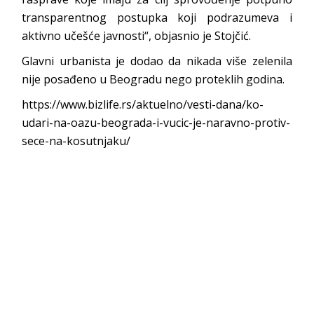
transparentnog postupka koji podrazumeva i
aktivno učešće javnosti“, objasnio je Stojčić.
Glavni urbanista je dodao da nikada više zelenila
nije posađeno u Beogradu nego proteklih godina.
https://www.bizlife.rs/aktuelno/vesti-dana/ko-
udari-na-oazu-beograda-i-vucic-je-naravno-protiv-
sece-na-kosutnjaku/