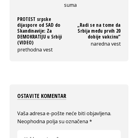
suma
PROTEST srpske
dijaspore od SAD do
„Radi se na tome da
Skandinavije: Za
Srbija među prvih 20
DEMOKRATIJU u Srbiji
dobije vakcinu“
(VIDEO)
naredna vest
prethodna vest
OSTAVITE KOMENTAR
Vaša adresa e-pošte neće biti objavljena.
Neophodna polja su označena
*