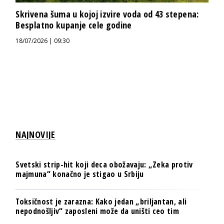
Skrivena šuma u kojoj izvire voda od 43 stepena:
Besplatno kupanje cele godine
18/07/2026 | 09:30
NAJNOVIJE
Svetski strip-hit koji deca obožavaju: „Zeka protiv
majmuna“ konačno je stigao u Srbiju
Toksičnost je zarazna: Kako jedan „briljantan, ali
nepodnošljiv“ zaposleni može da uništi ceo tim