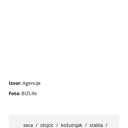
Izvor:
Agencije
Foto:
BIZLife
seca
/
stojcic
/
košutnjak
/
stabla
/