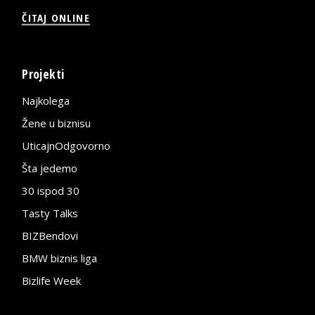
ČITAJ ONLINE
Projekti
Najkolega
Žene u biznisu
UticajnOdgovorno
Šta jedemo
30 ispod 30
Tasty Talks
BIZBendovi
BMW biznis liga
Bizlife Week