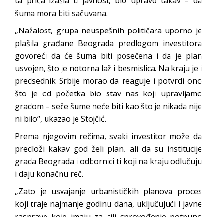
ta priča izašla u javnost, bio upravo takav – da
šuma mora biti sačuvana.
„Nažalost, grupa neuspešnih političara uporno je
plašila građane Beograda predlogom investitora
govoreći da će šuma biti posečena i da je plan
usvojen, što je notorna laž i besmislica. Na kraju je i
predsednik Srbije morao da reaguje i potvrdi ono
što je od početka bio stav nas koji upravljamo
gradom – seče šume neće biti kao što je nikada nije
ni bilo“, ukazao je Stojčić.
Prema njegovim rečima, svaki investitor može da
predloži kakav god želi plan, ali da su institucije
grada Beograda i odbornici ti koji na kraju odlučuju
i daju konačnu reč.
„Zato je usvajanje urbanističkih planova proces
koji traje najmanje godinu dana, uključujući i javne
rasprave koje imaju za cilj sprovođenje potpuno