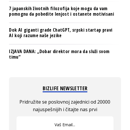
7 japanskih životnih filozofija koje mogu da vam
pomognu da pobedite lenjost i ostanete motivisani
Dok AI giganti grade ChatGPT, srpski startap pravi
AI koji razume naše jezike
IZJAVA DANA: „Dobar direktor mora da služi svom
timu“
BIZLIFE NEWSLETTER
Pridružite se poslovnoj zajednici od 20000
najuspešnijih i čitajte nas prvi