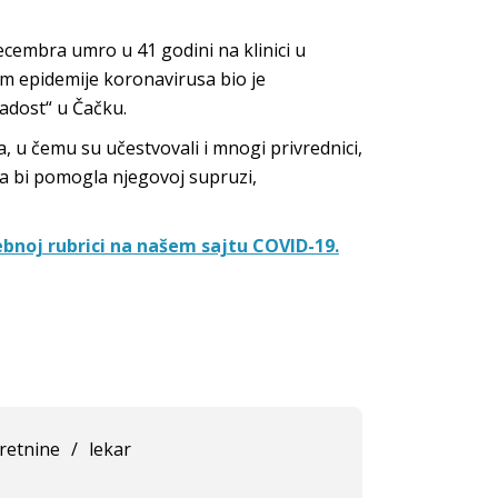
decembra umro u 41 godini na klinici u
om epidemije koronavirusa bio je
adost“ u Čačku.
 u čemu su učestvovali i mnogi privrednici,
a bi pomogla njegovoj supruzi,
bnoj rubrici na našem sajtu COVID-19.
retnine
/
lekar