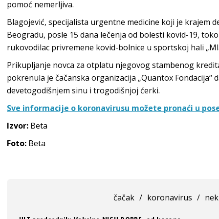
pomoć nemerljiva.
Blagojević, specijalista urgentne medicine koji je krajem 
Beogradu, posle 15 dana lečenja od bolesti kovid-19, tok
rukovodilac privremene kovid-bolnice u sportskoj hali „Ml
Prikupljanje novca za otplatu njegovog stambenog kredita,
pokrenula je čačanska organizacija „Quantox Fondacija“ d
devetogodišnjem sinu i trogodišnjoj ćerki.
Sve informacije o koronavirusu možete pronaći u pose
Izvor:
Beta
Foto:
Beta
čačak
/
koronavirus
/
nek