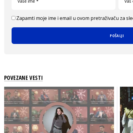
Zapamti moje ime i email u ovom pretraživaču za sl
POVEZANE VESTI