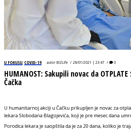
U FOKUSU
COVID-19
autor
BIZLife
28/01/2021 | 23:47
0
,
HUMANOST: Sakupili novac da OTPLATE S
Čačka
U humanitarnoj akciji u Čačku prikupljen je novac za ot
lekara Slobodana Blagojevića, koji je pre mesec dana umr
Porodica lekara je saopštila da je za 20 dana, koliko je traja