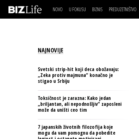
NOVO
U FOKUSU
BIZNIS
PREDUZETNIŠTVO
IZJAVA DANA
BIZNIS SCENA
VIDEO
REAL ESTATE
IZJAVA DANA
BIZNIS SCENA
BREND I KOMUNIKACI
VIDEO
REAL ESTATE
ESG & ENERGY
NAJNOVIJE
BREND I KOMUNIKACI
BANKE
ESG & ENERGY
OSIGURANJE
Svetski strip-hit koji deca obožavaju:
BANKE
„Zeka protiv majmuna“ konačno je
TECH I AI
stigao u Srbiju
OSIGURANJE
BIZNIS & SPORT
TECH I AI
Toksičnost je zarazna: Kako jedan
PULS REGIONA
„briljantan, ali nepodnošljiv“ zaposleni
BIZNIS & SPORT
može da uništi ceo tim
NOVO NA RAFU
PULS REGIONA
7 japanskih životnih filozofija koje
NOVO NA RAFU
mogu da vam pomognu da pobedite
lenjost i ostanete motivisani