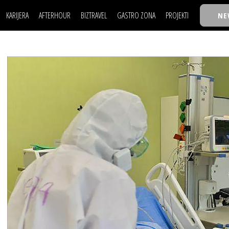
KARIJERA
AFTERHOUR
BIZTRAVEL
GASTRO ZONA
PROJEKTI
NE
POSAO
FILM I SCENA
NAJKOLEGA
LJUDI (HR)
KNJIGE
TASTY TALKS
POSAO
FILM I SCENA
NAJKOLEGA
JE
MOJ UGAO
AUTO SVET
30 ISPOD 30
LJUDI (HR)
KNJIGE
TASTY TALKS
USAVRŠAVANJE
STIL
BACK TO OFFIC
JE
MOJ UGAO
AUTO SVET
30 ISPOD 30
KNOW-HOW
WELLBEING
BIZBENDOVI
USAVRŠAVANJE
STIL
BACK TO OFFIC
BIZKOLEGIJUM
KNOW-HOW
WELLBEING
BIZBENDOVI
BMW BIZNIS LIG
BIZKOLEGIJUM
BIZLIFE WEEK
BMW BIZNIS LIG
IZJAVA GODINE
BIZLIFE WEEK
IZJAVA GODINE