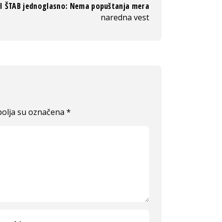
I ŠTAB jednoglasno: Nema popuštanja mera
naredna vest
olja su označena
*