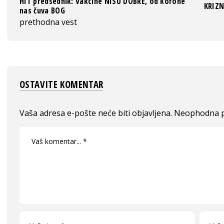
HIT predsednik: Vakcine NISU DOBRE, od korone
KRIZN
nas čuva BOG
prethodna vest
OSTAVITE KOMENTAR
Vaša adresa e-pošte neće biti objavljena.
Neophodna p