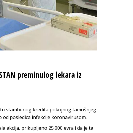
TAN preminulog lekara iz
platu stambenog kredita pokojnog tamošnjeg
o od posledica infekcije koronavirusom.
la akcija, prikupljeno 25.000 evra i da je ta