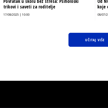
Povratak u školu bez stresa: Psihološki
Od Nv
trikovi i saveti za roditelje
koje 
17/08/2025 | 10:00
08/07/2
UČITAJ VIŠE