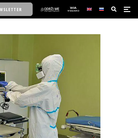
WSLETTER
E/SCHOOL
E/SCHOOL
A
A