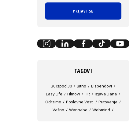
PRIJAVI SE
TAGOVI
30 Ispod 30
Bitno
Bizbendovi
Easy Life
Filmovi
HR
Izjava Dana
Odrzime
Poslovne Vesti
Putovanja
Važno
Wannabe
Webmind