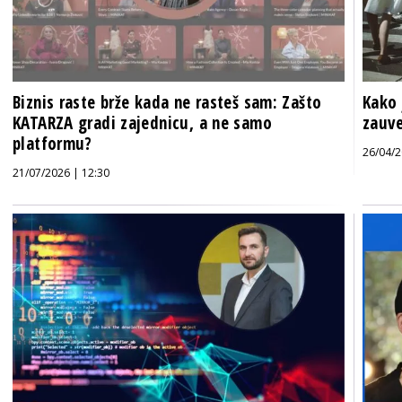
Biznis raste brže kada ne rasteš sam: Zašto
Kako 
KATARZA gradi zajednicu, a ne samo
zauve
platformu?
26/04/2
21/07/2026 | 12:30