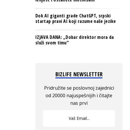
Dok AI giganti grade ChatGPT, srpski
startap pravi AI koji razume naše jezike
IZJAVA DANA: „Dobar direktor mora da
služi svom timu“
BIZLIFE NEWSLETTER
Pridružite se poslovnoj zajednici
od 20000 najuspešnijih i čitajte
nas prvi