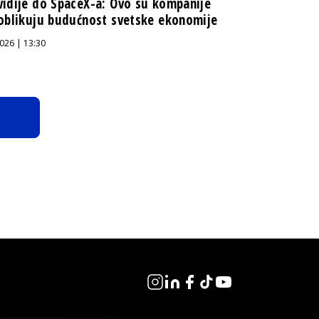
idije do SpaceX-a: Ovo su kompanije
oblikuju budućnost svetske ekonomije
026 | 13:30