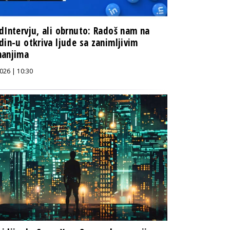
dIntervju, ali obrnuto: Radoš nam na
din-u otkriva ljude sa zanimljivim
manjima
026 | 10:30