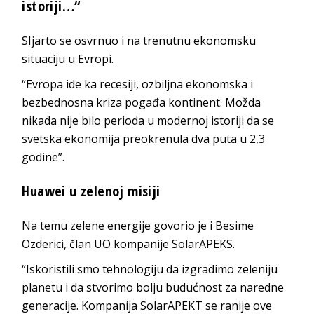
istoriji…“
SIjarto se osvrnuo i na trenutnu ekonomsku
situaciju u Evropi.
“Evropa ide ka recesiji, ozbiljna ekonomska i
bezbednosna kriza pogađa kontinent. Možda
nikada nije bilo perioda u modernoj istoriji da se
svetska ekonomija preokrenula dva puta u 2,3
godine”.
Huawei u zelenoj misiji
Na temu zelene energije govorio je i Besime
Ozderici, član UO kompanije SolarAPEKS.
“Iskoristili smo tehnologiju da izgradimo zeleniju
planetu i da stvorimo bolju budućnost za naredne
generacije. Kompanija SolarAPEKT se ranije ove