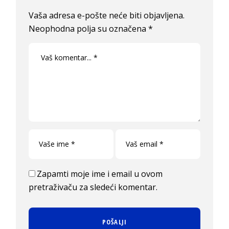
Vaša adresa e-pošte neće biti objavljena.
Neophodna polja su označena
*
Zapamti moje ime i email u ovom
pretraživaču za sledeći komentar.