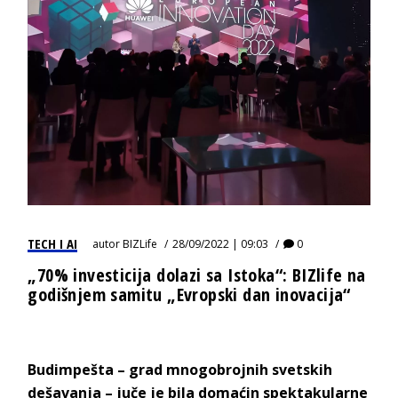
TECH I AI
autor
BIZLife
28/09/2022 | 09:03
0
„70% investicija dolazi sa Istoka“: BIZlife na
godišnjem samitu „Evropski dan inovacija“
Budimpešta – grad mnogobrojnih svetskih
dešavanja – juče je bila domaćin spektakularne