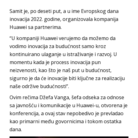
Samit je, po deseti put, a u ime Evropskog dana
inovacija 2022. godine, organizovala kompanija
Huawei sa partnerima.
“U kompaniji Huawei verujemo da možemo da
vodimo inovacija za budućnost samo kroz
kontinuirano ulaganje u istraživanje i razvoj. U
momentu kada je process inovacija pun
neizvenosti, kao što je naš put u budućnost,
sigurno je da će inovacije biti ključne za realizaciju
naše održive budućnosti”.
Ovim rečima Džefa Vanga, šefa odseka za odnose
sa javnošću i komunikacije u Huawei-u, otvorena je
konferencija, a ovaj stav nepobedivo je prevladao
kao primarni među govornicima i tokom ostatka
dana.