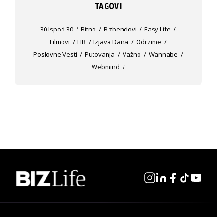
TAGOVI
30 Ispod 30
Bitno
Bizbendovi
Easy Life
Filmovi
HR
Izjava Dana
Odrzime
Poslovne Vesti
Putovanja
Važno
Wannabe
Webmind