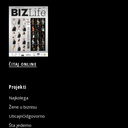
ČITAJ ONLINE
Projekti
Najkolega
Žene u biznisu
UticajnOdgovorno
Šta jedemo