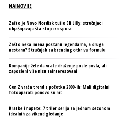
NAJNOVIJE
Zašto je Novo Nordisk tužio Eli Lilly: stručnjaci
objašnjavaju šta stoji iza spora
Zašto neka imena postanu legendarna, a druga
nestanu? Stručnjak za brending otkriva formulu
Kompanije žele da vrate druženje posle posla, ali
zaposleni više nisu zainteresovani
Gen Z vraća trend s početka 2000-ih: Mali digitalni
fotoaparati ponovo su hit
Kratke i napete: 7 triler serija sa jednom sezonom
idealnih za vikend gledanje