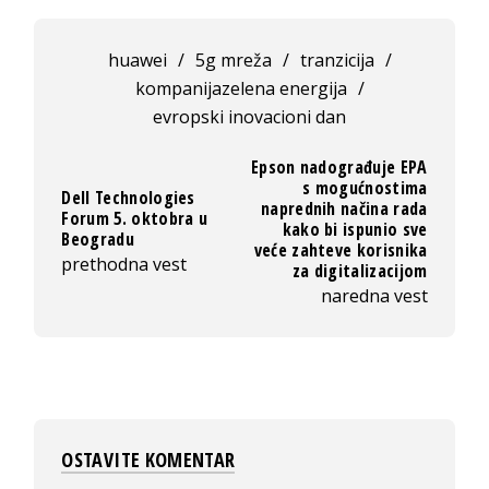
huawei
/
5g mreža
/
tranzicija
/
kompanijazelena energija
/
evropski inovacioni dan
Epson nadograđuje EPA
s mogućnostima
Dell Technologies
naprednih načina rada
Forum 5. oktobra u
kako bi ispunio sve
Beogradu
veće zahteve korisnika
prethodna vest
za digitalizacijom
naredna vest
OSTAVITE KOMENTAR