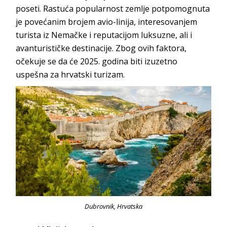
poseti. Rastuća popularnost zemlje potpomognuta
je povećanim brojem avio-linija, interesovanjem
turista iz Nemačke i reputacijom luksuzne, ali i
avanturističke destinacije. Zbog ovih faktora,
očekuje se da će 2025. godina biti izuzetno
uspešna za hrvatski turizam.
Dubrovnik, Hrvatska