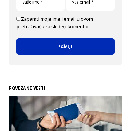
Zapamti moje ime i email u ovom
pretraživaču za sledeći komentar.
POVEZANE VESTI