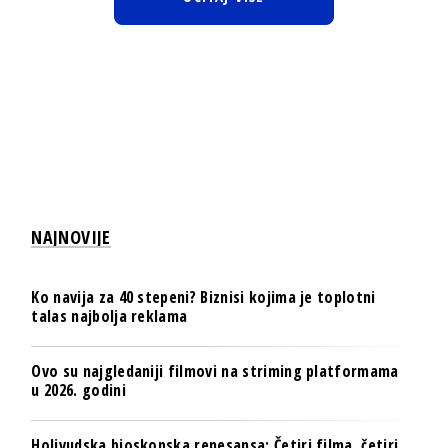
NAJNOVIJE
Ko navija za 40 stepeni? Biznisi kojima je toplotni
talas najbolja reklama
Ovo su najgledaniji filmovi na striming platformama
u 2026. godini
Holivudska bioskopska renesansa: Četiri filma, četiri