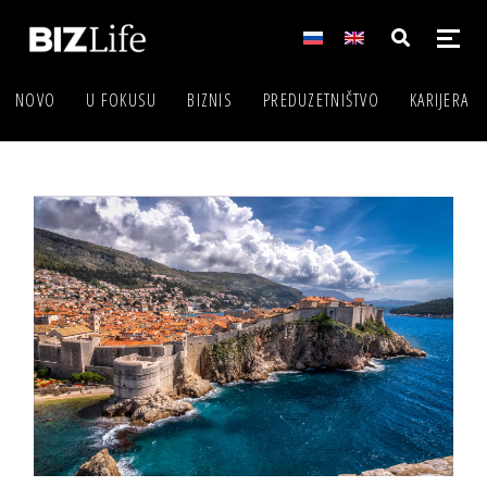
NOVO
U FOKUSU
BIZNIS
PREDUZETNIŠTVO
KARIJERA