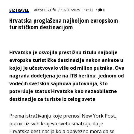
BIZTRAVEL
autor
BIZLife
12/03/2025 | 16:33
0
Hrvatska proglašena najboljom evropskom
turističkom destinacijom
Hrvatska je osvojila prestižnu titulu najbolje
evropske turističke destinacije nakon ankete u
kojoj je učestvovalo više od milion putnika. Ova
nagrada dodeljena je na ITB berlinu, jednom od
vodećih svetskih sajmova putovanja, što
potvrđuje status Hrvatske kao nezaobilazne
destinacije za turiste iz celog sveta
Prema istraživanju koje prenosi New York Post,
putnici iz svih krajeva sveta smatraju da je
Hrvatska destinacija koja obavezno mora da se