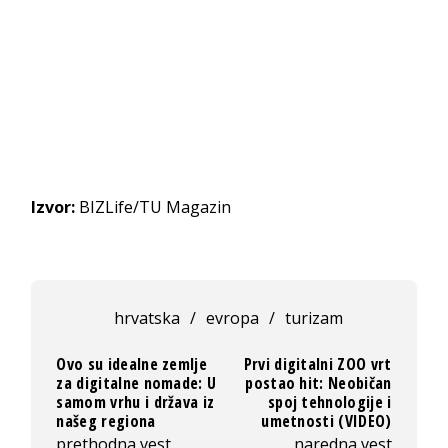
Izvor:
BIZLife/TU Magazin
hrvatska
/
evropa
/
turizam
Ovo su idealne zemlje
Prvi digitalni ZOO vrt
za digitalne nomade: U
postao hit: Neobičan
samom vrhu i država iz
spoj tehnologije i
našeg regiona
umetnosti (VIDEO)
prethodna vest
naredna vest