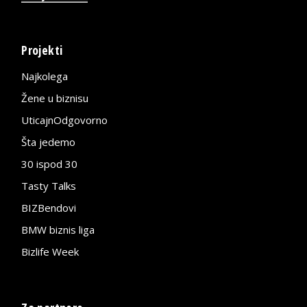
Projekti
Najkolega
Žene u biznisu
UticajnOdgovorno
Šta jedemo
30 ispod 30
Tasty Talks
BIZBendovi
BMW biznis liga
Bizlife Week