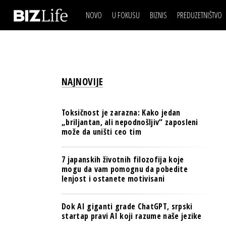
NOVO
U FOKUSU
BIZNIS
PREDUZETNIŠTVO
IZJAVA DANA
BIZNIS SCENA
VIDEO
REAL ESTATE
IZJAVA DANA
BIZNIS SCENA
BREND I KOMUNIKACI
VIDEO
REAL ESTATE
ESG & ENERGY
NAJNOVIJE
BREND I KOMUNIKACI
BANKE
ESG & ENERGY
OSIGURANJE
Toksičnost je zarazna: Kako jedan
BANKE
„briljantan, ali nepodnošljiv“ zaposleni
TECH I AI
može da uništi ceo tim
OSIGURANJE
BIZNIS & SPORT
TECH I AI
7 japanskih životnih filozofija koje
PULS REGIONA
mogu da vam pomognu da pobedite
BIZNIS & SPORT
lenjost i ostanete motivisani
NOVO NA RAFU
PULS REGIONA
Dok AI giganti grade ChatGPT, srpski
NOVO NA RAFU
startap pravi AI koji razume naše jezike