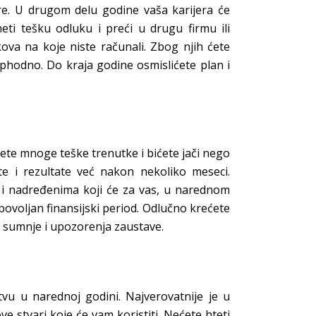
are. U drugom delu godine vaša karijera će
i tešku odluku i preći u drugu firmu ili
va na koje niste računali. Zbog njih ćete
phodno. Do kraja godine osmislićete plan i
ćete mnoge teške trenutke i bićete jači nego
ete i rezultate već nakon nekoliko meseci.
 i nadređenima koji će za vas, u narednom
povoljan finansijski period. Odlučno krećete
đe sumnje i upozorenja zaustave.
stvu u narednoj godini. Najverovatnije je u
ve stvari koje će vam koristiti. Nećete hteti