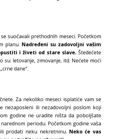
e se suočavali prethodnih meseci. Početkom
om planu.
Nadređeni su zadovoljni vašim
stiti i živeti od stare slave.
Štedećete
o su: letovanje, zimovanje, itd. Nećete moći
 „crne dane“.
nete. Za nekoliko meseci isplatiće vam se
te nezaposleni ili nezadovoljni poslom koji
tkom godine ne uradite ništa da poboljšate
i u narednom periodu. Početkom godine vaša
c ili prodati neku nekretninu.
Neko će vas