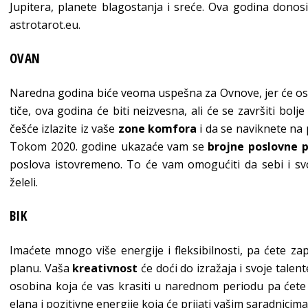
Jupitera, planete blagostanja i sreće. Ova godina donos
astrotarot.eu.
OVAN
Naredna godina biće veoma uspešna za Ovnove, jer će ostvar
tiče, ova godina će biti neizvesna, ali će se završiti bolj
češće izlazite iz vaše
zone komfora
i da se naviknete na 
Tokom 2020. godine ukazaće vam se
brojne poslovne p
poslova istovremeno. To će vam omogućiti da sebi i svoj
želeli.
BIK
Imaćete mnogo više energije i fleksibilnosti, pa ćete zap
planu. Vaša
kreativnost
će doći do izražaja i svoje talen
osobina koja će vas krasiti u narednom periodu pa ćete
elana i pozitivne energije koja će prijati vašim saradnicima