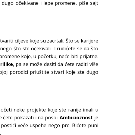
i dugo očekivane i lepe promene, piše sajt
iti ciljeve koje su zacrtali. Što se karijere
e nego što ste očekivali. Trudićete se da što
promene koje, u početku, neće biti prijatne.
rilike
, pa se može desiti da ćete raditi više
oj porodici priuštite stvari koje ste dugo
očeti neke projekte koje ste ranije imali u
te ćete pokazati i na poslu.
Ambicioznost
je
 postići veće uspehe nego pre. Bićete puni
.