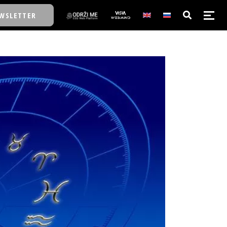
WSLETTER
E/SCHOOL
E/SCHOOL
A
A