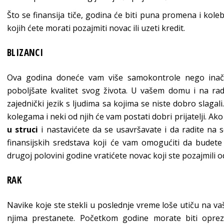
Što se finansija tiče, godina će biti puna promena i ko
kojih ćete morati pozajmiti novac ili uzeti kredit.
BLIZANCI
Ova godina doneće vam više samokontrole nego inače
poboljšate kvalitet svog života. U vašem domu i na ra
zajednički jezik s ljudima sa kojima se niste dobro slaga
kolegama i neki od njih će vam postati dobri prijatelji. Ak
u struci
i nastavićete da se usavršavate i da radite na 
finansijskih sredstava koji će vam omogućiti da budete
drugoj polovini godine vratićete novac koji ste pozajmili od 
RAK
Navike koje ste stekli u poslednje vreme loše utiču na vaš
njima prestanete. Početkom godine morate biti opre