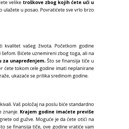
ćete velike
troškove zbog kojih ćete ući u
to ulažete u posao. Povratićete sve vrlo brzo
i kvalitet vašeg života. Početkom godine
 šefom. Bićete uznemireni zbog toga, ali na
u za unapređenjem.
Što se finansija tiče u
 jer ćete tokom cele godine imati neplanirane
traže, ukazaće se prilika sredinom godine.
ivali. Vaš položaj na poslu biće standardno
še znanje.
Krajem godine imaćete previše
gnete od gužve. Moguće je da ćete otići na
to se finansija tiče, ove godine vratiće vam