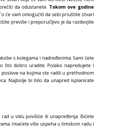
sprečiti da odustanete.
Tokom ove godine
o će vam omogućiti da sebi priuštite stvari
ošite previše i preporučljivo je da razdvojite
 sukobe s kolegama i nadređenima. Sami ćete
no što dobro uradite. Polako napredujete i
te poslove na kojima ste radili u prethodnom
vca. Najbolje bi bilo da unapred isplanirate
rad u vidu povišice ili unapređenja. Bićete
 vama. Imaćete više uspeha u timskom radu i