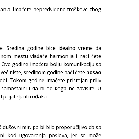
lebanja. Imaćete nepredviđene troškove zbog
. Sredina godine biće idealno vreme da
dnom mestu vladaće harmonija i naći ćete
li. Ove godine imaćete bolju komunikaciju sa
o već niste, sredinom godine naći ćete
posao
sebi. Tokom godine imaćete pristojan priliv
 samostalni i da ni od koga ne zavisite. U
prijatelja ili rođaka.
 duševni mir, pa bi bilo preporučljivo da sa
zni kod ugovaranja poslova, jer se može