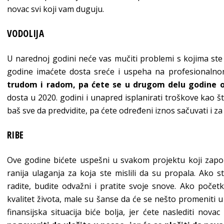
novac svi koji vam duguju.
VODOLIJA
U narednoj godini neće vas mučiti problemi s kojima st
godine imaćete dosta sreće i uspeha na profesionaln
trudom i radom, pa ćete se u drugom delu godine opu
dosta u 2020. godini i unapred isplanirati troškove kao št
baš sve da predvidite, pa ćete određeni iznos sačuvati i za
RIBE
Ove godine bićete uspešni u svakom projektu koji započ
ranija ulaganja za koja ste mislili da su propala. Ako s
radite, budite odvažni i pratite svoje snove. Ako poče
kvalitet života, male su šanse da će se nešto promenit
finansijska situacija biće bolja, jer ćete naslediti nova