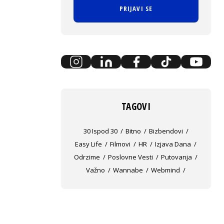
PRIJAVI SE
TAGOVI
30 Ispod 30
Bitno
Bizbendovi
Easy Life
Filmovi
HR
Izjava Dana
Odrzime
Poslovne Vesti
Putovanja
Važno
Wannabe
Webmind