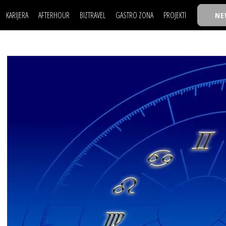
KARIJERA
AFTERHOUR
BIZTRAVEL
GASTRO ZONA
PROJEKTI
NE
POSAO
FILM I SCENA
NAJKOLEGA
LJUDI (HR)
KNJIGE
TASTY TALKS
POSAO
FILM I SCENA
NAJKOLEGA
JE
MOJ UGAO
AUTO SVET
30 ISPOD 30
LJUDI (HR)
KNJIGE
TASTY TALKS
USAVRŠAVANJE
STIL
BACK TO OFFIC
JE
MOJ UGAO
AUTO SVET
30 ISPOD 30
KNOW-HOW
WELLBEING
BIZBENDOVI
USAVRŠAVANJE
STIL
BACK TO OFFIC
BIZKOLEGIJUM
KNOW-HOW
WELLBEING
BIZBENDOVI
BMW BIZNIS LIG
BIZKOLEGIJUM
BIZLIFE WEEK
BMW BIZNIS LIG
IZJAVA GODINE
BIZLIFE WEEK
IZJAVA GODINE