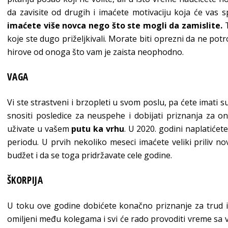
da zavisite od drugih i imaćete motivaciju koja će vas 
imaćete više novca nego što ste mogli da zamislite.
T
koje ste dugo priželjkivali. Morate biti oprezni da ne potr
hirove od onoga što vam je zaista neophodno.
VAGA
Vi ste strastveni i brzopleti u svom poslu, pa ćete imati
snositi posledice za neuspehe i dobijati priznanja za o
uživate u vašem
putu ka vrhu
. U 2020. godini naplatiće
periodu. U prvih nekoliko meseci imaćete veliki priliv no
budžet i da se toga pridržavate cele godine.
ŠKORPIJA
U toku ove godine dobićete konačno priznanje za trud i 
omiljeni među kolegama i svi će rado provoditi vreme sa