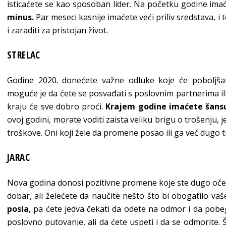
isticaćete se kao sposoban lider. Na početku godine ima
minus.
Par meseci kasnije imaćete veći priliv sredstava, i 
i zaraditi za pristojan život.
STRELAC
Godine 2020. donećete važne odluke koje će poboljšat
moguće je da ćete se posvađati s poslovnim partnerima ili
kraju će sve dobro proći.
Krajem godine imaćete šans
ovoj godini, morate voditi zaista veliku brigu o trošenju,
troškove. Oni koji žele da promene posao ili ga već dugo 
JARAC
Nova godina donosi pozitivne promene koje ste dugo oček
dobar, ali želećete da naučite nešto što bi obogatilo va
posla
, pa ćete jedva čekati da odete na odmor i da pobe
poslovno putovanje, ali da ćete uspeti i da se odmorite. Š