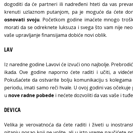
dogoditi da će partneri ili nadređeni hteti da vas prev
krenuti uzlaznom putanjom, pa je moguće da ćete donet
osnovati svoju
. Početkom godine imaćete mnogo troško
morati da se odreknete luksuza i svega što vam nije neo
vaše upravljanje finansijama dobiće novi oblik.
LAV
Iz naredne godine Lavovi će izvući ono najbolje. Prebrodi
ikada. Ove godine naporno ćete raditi i učiti, a videć
Pokušaćete da ostvarite bolju komunikaciju s kolegama
periodu, imati samo reči hvale. U ovoj godini vas očekuje 
u
nove radne pobede
i nećete dozvoliti da vas vaše i tu
DEVICA
Velika je verovatnoća da ćete raditi i živeti u inostran
pitanju posao koji ne volite, ali u isto vreme naučićete no