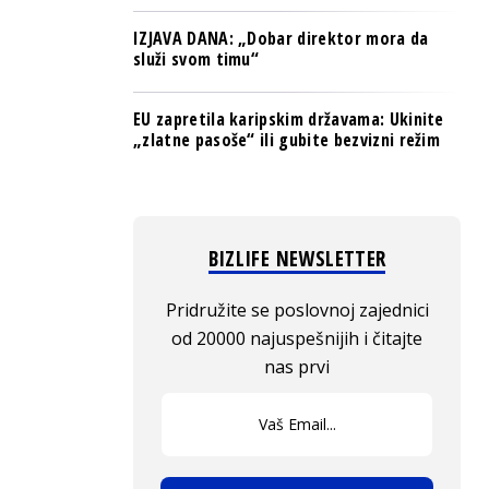
IZJAVA DANA: „Dobar direktor mora da
služi svom timu“
EU zapretila karipskim državama: Ukinite
„zlatne pasoše“ ili gubite bezvizni režim
BIZLIFE NEWSLETTER
Pridružite se poslovnoj zajednici
od 20000 najuspešnijih i čitajte
nas prvi