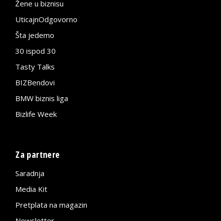
Žene u biznisu
UticajnOdgovorno
Šta jedemo
30 ispod 30
Tasty Talks
BIZBendovi
BMW biznis liga
Bizlife Week
Za partnere
Saradnja
Media Kit
Pretplata na magazin
Newsletter