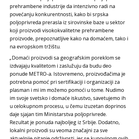
prehrambene industrije dа intеnzivnо radi na
povećanju konkurentnosti, kako bi srpska
polјoprivreda prerasla iz sirovinske baze u sektor
koji proizvodi visokokvalitetne prehrambene
proizvode, prepoznatlјivе kаkо nа dоmаćеm, tаkо i
nа еvrоpskоm tržištu.
„
Domaći proizvodi sa geografskim poreklom se
izdvajaju kvalitetom i zaslužuju da budu deo
ponude METRO-a. Istovremeno, proizvođačima je
potrebna pomoć pri sertifikaciji i organizaciji za
plasman i mi im možemo pomoći u tome. Nudimo
im svoje svetsko i domaće iskustvo, savetujemo ih
u celokupnom procesu, u čemu izuzetan doprinos
daje sjajan tim Ministarstva poljoprivrede.
Rezultat je ponuda najboljeg iz Srbije. Dodatno,
lokalni proizvodi su veoma značajni za sve
aktuelnije pitanje održivosti, jer se kupovinom ovih