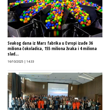
Svakog dana iz Mars fabrika u Evropi izađe 36
miliona čokoladica, 155 miliona žvaka i 4 miliona
slad...
16/10/2025 | 14:33