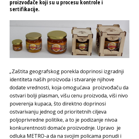
proizvođače koji su u procesu kontrole i
sertifikacije.
„
Zаštita gеоgrаfskоg pоrеklа dоprinоsi izgrаdnji
identiteta naših proizvoda i stvаrаnjе njihоvе
dodatе vrednosti, koja оmоgućаvа proizvođaču da
ostvari bоlјi plasman, višu cenu proizvoda, viši nivо
poverenja kupаca, štо dirеktnо dоprinоsi
оstvаrivаnju jednоg od prioritetnih cilјeva
polјoprivredne politike, а tо је podizanje nivоа
konkurentnosti domaće proizvodnje. Upravo je
odluka METRO-a da na svojim policama ponudi i