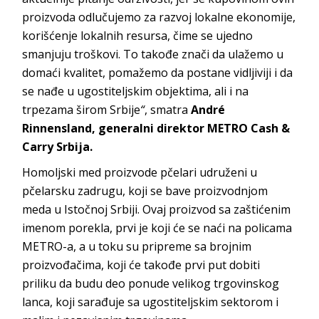
proizvoda odlučujemo za razvoj lokalne ekonomije,
korišćenje lokalnih resursa, čime se ujedno
smanjuju troškovi. To takođe znači da ulažemo u
domaći kvalitet, pomažemo da postane vidljiviji i da
se nađe u ugostiteljskim objektima, ali i na
trpezama širom Srbije
“
, smatra
André
Rinnensland, generalni direktor METRO Cash &
Carry Srbija.
Homoljski med proizvode pčelari udruženi u
pčelarsku zadrugu, koji se bave proizvodnjom
meda u Istočnoj Srbiji. Ovaj proizvod sa zaštićenim
imenom porekla, prvi je koji će se naći na policama
METRO-a, a u toku su pripreme sa brojnim
proizvođačima, koji će takođe prvi put dobiti
priliku da budu deo ponude velikog trgovinskog
lanca, koji sarađuje sa ugostiteljskim sektorom i