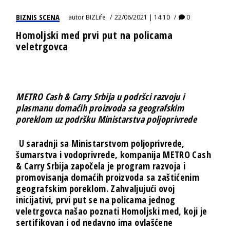
BIZNIS SCENA
autor
BIZLife
22/06/2021 | 14:10
0
Homoljski med prvi put na policama
veletrgovca
METRO Cash & Carry Srbija u podršci razvoju i
plasmanu domaćih proizvoda sa geografskim
poreklom uz podršku Ministarstva poljoprivrede
U saradnji sa Ministarstvom poljoprivrede,
šumarstva i vodoprivrede, kompanija METRO Cash
& Carry Srbija započela je program razvoja i
promovisanja domaćih proizvoda sa zaštićenim
geografskim poreklom. Zahvaljujući ovoj
inicijativi, prvi put se na policama jednog
veletrgovca našao poznati Homoljski med, koji je
sertifikovan i od nedavno ima ovlašćene