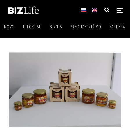
NOVO
U FOKUSU
BIZNIS
PREDUZETNIŠTVO
KARIJERA