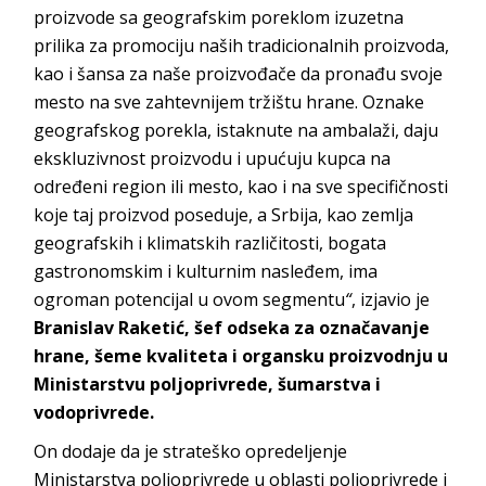
proizvode sa geografskim poreklom izuzetna
prilika za promociju naših tradicionalnih proizvoda,
kao i šansa za naše proizvođače da pronađu svoje
mesto na sve zahtevnijem tržištu hrane. Oznake
geografskog porekla, istaknute na ambalaži, dајu
еkskluzivnоst prоizvоdu i upućuju kupca na
određeni region ili mesto, kao i na sve specifičnosti
kojе taj proizvod poseduje, a Srbija, kao zemlja
geografskih i klimatskih različitosti, bogata
gastronomskim i kulturnim nasleđem, ima
ogroman potencijal u ovom segmentu
“
, izjavio je
Branislav Raketić, šef odseka za označavanje
hrane, šeme kvaliteta i organsku proizvodnju u
Ministarstvu poljoprivrede, šumarstva i
vodoprivrede.
On dodaje da je strateško opredelјenje
Ministarstva poljoprivrede u oblasti polјoprivrede i