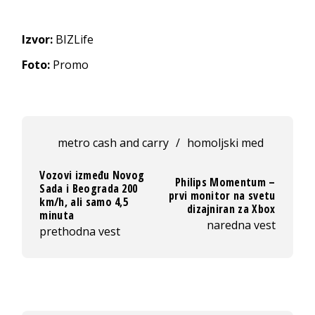
Izvor:
BIZLife
Foto:
Promo
metro cash and carry
/
homoljski med
Vozovi između Novog
Philips Momentum –
Sada i Beograda 200
prvi monitor na svetu
km/h, ali samo 4,5
dizajniran za Xbox
minuta
naredna vest
prethodna vest