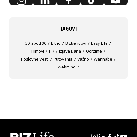
TAGOVI
30 Ispod 30
Bitno
Bizbendovi
Easy Life
Filmovi
HR
Izjava Dana
Odrzime
Poslovne Vesti
Putovanja
Važno
Wannabe
Webmind