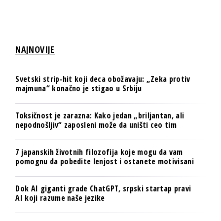
NAJNOVIJE
Svetski strip-hit koji deca obožavaju: „Zeka protiv
majmuna“ konačno je stigao u Srbiju
Toksičnost je zarazna: Kako jedan „briljantan, ali
nepodnošljiv“ zaposleni može da uništi ceo tim
7 japanskih životnih filozofija koje mogu da vam
pomognu da pobedite lenjost i ostanete motivisani
Dok AI giganti grade ChatGPT, srpski startap pravi
AI koji razume naše jezike