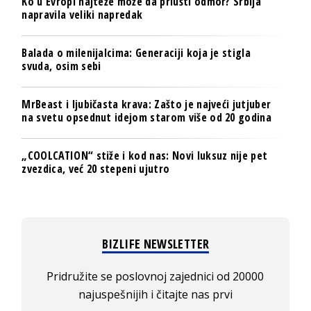
Ko u Evropi najteže može da priušti odmor? Srbija
napravila veliki napredak
Balada o milenijalcima: Generaciji koja je stigla
svuda, osim sebi
MrBeast i ljubičasta krava: Zašto je najveći jutjuber
na svetu opsednut idejom starom više od 20 godina
„COOLCATION“ stiže i kod nas: Novi luksuz nije pet
zvezdica, već 20 stepeni ujutro
BIZLIFE NEWSLETTER
Pridružite se poslovnoj zajednici od 20000
najuspešnijih i čitajte nas prvi