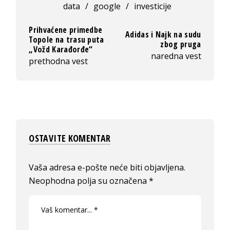
data
/
google
/
investicije
Prihvaćene primedbe
Adidas i Najk na sudu
Topole na trasu puta
zbog pruga
„Vožd Karađorđe“
naredna vest
prethodna vest
OSTAVITE KOMENTAR
Vaša adresa e-pošte neće biti objavljena.
Neophodna polja su označena
*