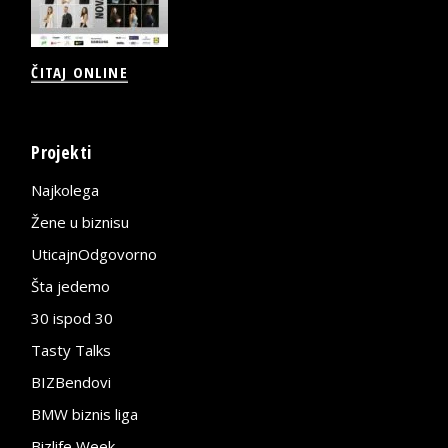
ČITAJ ONLINE
Projekti
Najkolega
Žene u biznisu
UticajnOdgovorno
Šta jedemo
30 ispod 30
Tasty Talks
BIZBendovi
BMW biznis liga
Bizlife Week