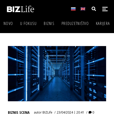
NOVO
U FOKUSU
BIZNIS
PREDUZETNIŠTVO
KARIJERA
BIZNIS SCENA
autor
BIZLife
23/04/2024 | 20:41
0