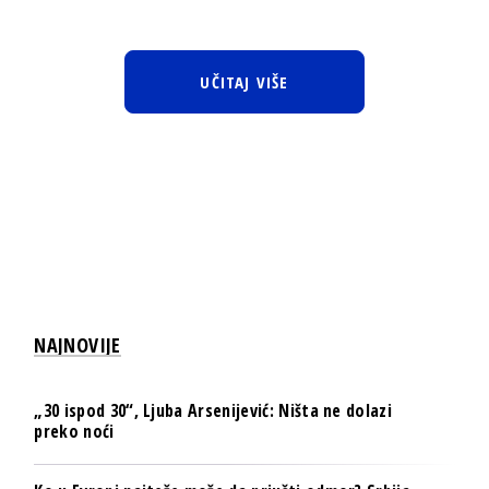
UČITAJ VIŠE
NAJNOVIJE
„30 ispod 30“, Ljuba Arsenijević: Ništa ne dolazi
preko noći