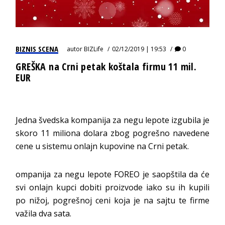
BIZNIS SCENA
autor
BIZLife
02/12/2019 | 19:53
0
GREŠKA na Crni petak koštala firmu 11 mil.
EUR
Jedna švedska kompanija za negu lepote izgubila je
skoro 11 miliona dolara zbog pogrešno navedene
cene u sistemu onlajn kupovine na Crni petak.
ompanija za negu lepote FOREO je saopštila da će
svi onlajn kupci dobiti proizvode iako su ih kupili
po nižoj, pogrešnoj ceni koja je na sajtu te firme
važila dva sata.