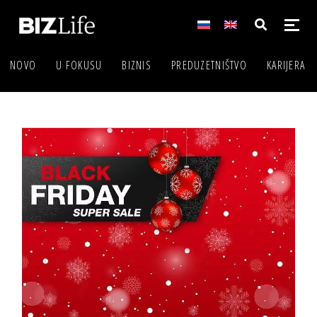
NOVO
U FOKUSU
BIZNIS
PREDUZETNIŠTVO
KARIJERA