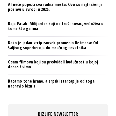
AI neće pojesti sva radna mesta: Ovo su najtraženiji
poslovi u Evropi u 2026.
Baja Patak: Milijarder koji ne troši novac, već uživa u
tome što ga ima
Kako je jedan strip zauvek promenio Betmena: Od
šaljivog superheroja do mračnog osvetnika
Osam filmova koji su predvideli budućnost u kojoj
danas živimo
Bacamo tone hrane, a srpski startap je od toga
napravio biznis
BIZLIFE NEWSLETTER