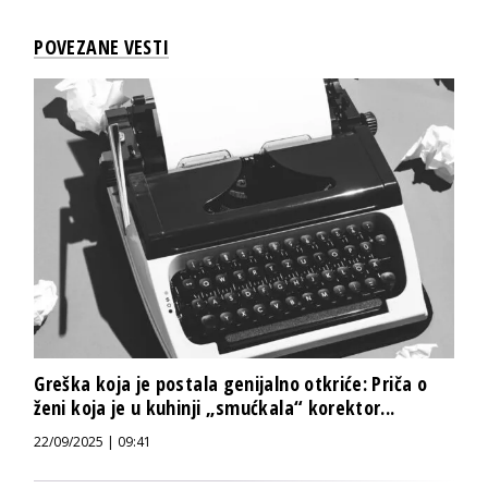
POVEZANE VESTI
Greška koja je postala genijalno otkriće: Priča o
ženi koja je u kuhinji „smućkala“ korektor...
22/09/2025 | 09:41