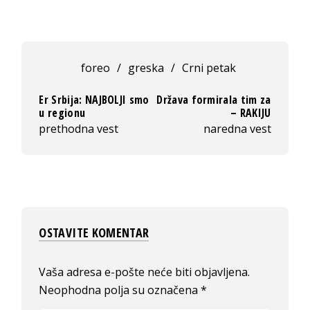
foreo
/
greska
/
Crni petak
Er Srbija: NAJBOLJI smo
Država formirala tim za
u regionu
– RAKIJU
prethodna vest
naredna vest
OSTAVITE KOMENTAR
Vaša adresa e-pošte neće biti objavljena.
Neophodna polja su označena
*