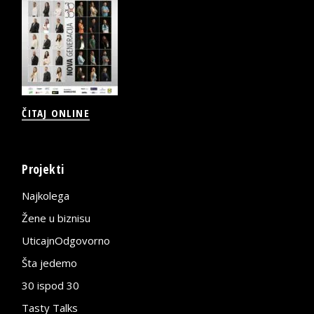
ČITAJ ONLINE
Projekti
Najkolega
Žene u biznisu
UticajnOdgovorno
Šta jedemo
30 ispod 30
Tasty Talks