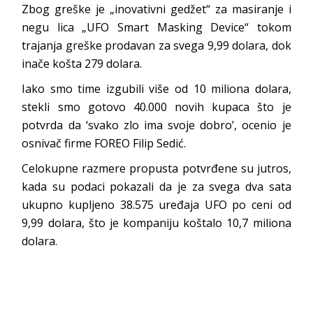
Zbog greške je „inovativni gedžet“ za masiranje i
negu lica „UFO Smart Masking Device“ tokom
trajanja greške prodavan za svega 9,99 dolara, dok
inače košta 279 dolara.
Iako smo time izgubili više od 10 miliona dolara,
stekli smo gotovo 40.000 novih kupaca što je
potvrda da ‘svako zlo ima svoje dobro’, ocenio je
osnivač firme FOREO Filip Sedić.
Celokupne razmere propusta potvrđene su jutros,
kada su podaci pokazali da je za svega dva sata
ukupno kupljeno 38.575 uređaja UFO po ceni od
9,99 dolara, što je kompaniju koštalo 10,7 miliona
dolara.