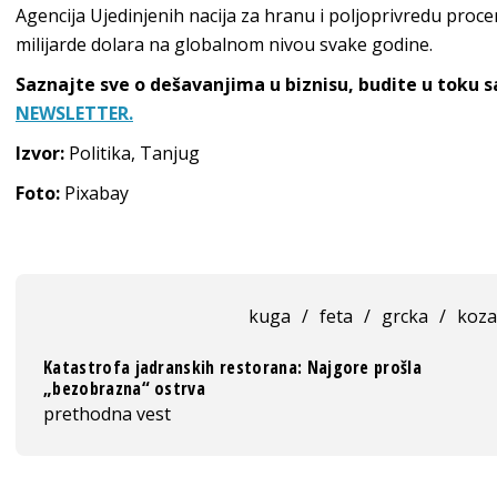
Agencija Ujedinjenih nacija za hranu i poljoprivredu proce
milijarde dolara na globalnom nivou svake godine.
Saznajte sve o dešavanjima u biznisu, budite u toku 
NEWSLETTER.
Izvor:
Politika, Tanjug
Foto:
Pixabay
kuga
/
feta
/
grcka
/
koza
Katastrofa jadranskih restorana: Najgore prošla
„bezobrazna“ ostrva
prethodna vest