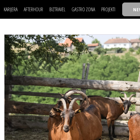
KARIJERA
AFTERHOUR
BIZTRAVEL
GASTRO ZONA
PROJEKTI
NE
POSAO
FILM I SCENA
NAJKOLEGA
LJUDI (HR)
KNJIGE
TASTY TALKS
POSAO
FILM I SCENA
NAJKOLEGA
JE
MOJ UGAO
AUTO SVET
30 ISPOD 30
LJUDI (HR)
KNJIGE
TASTY TALKS
USAVRŠAVANJE
STIL
BACK TO OFFIC
JE
MOJ UGAO
AUTO SVET
30 ISPOD 30
KNOW-HOW
WELLBEING
BIZBENDOVI
USAVRŠAVANJE
STIL
BACK TO OFFIC
BIZKOLEGIJUM
KNOW-HOW
WELLBEING
BIZBENDOVI
BMW BIZNIS LIG
BIZKOLEGIJUM
BIZLIFE WEEK
BMW BIZNIS LIG
IZJAVA GODINE
BIZLIFE WEEK
IZJAVA GODINE