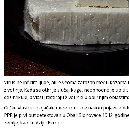
Virus ne inficira ljude, ali je veoma zarazan među kozama
životinja. Kada se otkrije slučaj kuge, neophodno je ubiti 
dezinfikuje, a vlasti testiraju životinje u obližnjim oblast
Grčke vlasti su pojačale mere kontrole nakon pojave epidem
PPR je prvi put detektovan u Obali Slonovače 1942. godine 
zemlje, kao i u Aziji i Evropi.