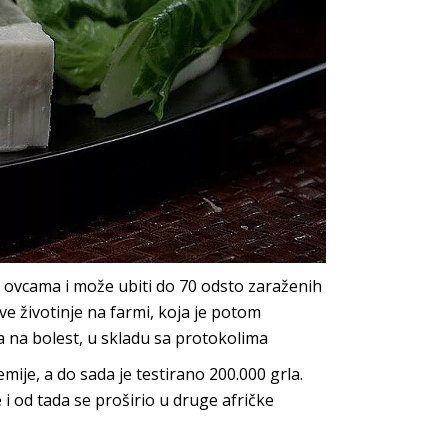
 i ovcama i može ubiti do 70 odsto zaraženih
sve životinje na farmi, koja je potom
ima na bolest, u skladu sa protokolima
ije, a do sada je testirano 200.000 grla.
i od tada se proširio u druge afričke