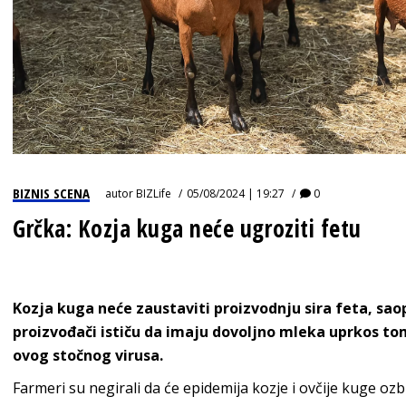
BIZNIS SCENA
autor
BIZLife
05/08/2024 | 19:27
0
Grčka: Kozja kuga neće ugroziti fetu
Kozja kuga neće zaustaviti proizvodnju sira feta, saopš
proizvođači ističu da imaju dovoljno mleka uprkos tom
ovog stočnog virusa.
Farmeri su negirali da će epidemija kozje i ovčije kuge ozb