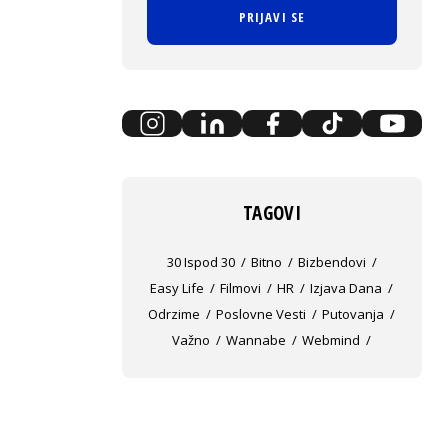
PRIJAVI SE
TAGOVI
30 Ispod 30
Bitno
Bizbendovi
Easy Life
Filmovi
HR
Izjava Dana
Odrzime
Poslovne Vesti
Putovanja
Važno
Wannabe
Webmind