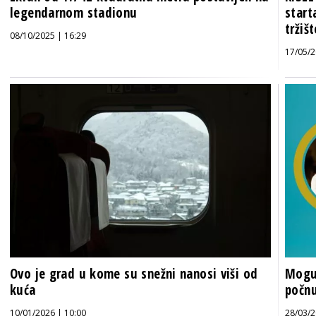
legendarnom stadionu
start
tržiš
08/10/2025 | 16:29
17/05/2
Ovo je grad u kome su snežni nanosi viši od
Mogu 
kuća
počnu
10/01/2026 | 10:00
28/03/2