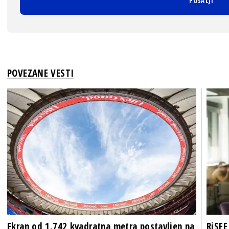
POVEZANE VESTI
Ekran od 1.742 kvadratna metra postavljen na
RiSEE