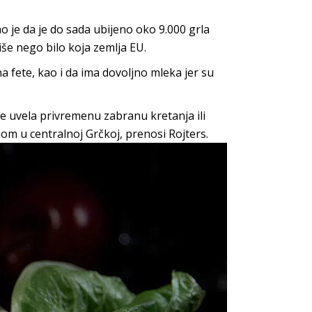
o je da je do sada ubijeno oko 9.000 grla
iše nego bilo koja zemlja EU.
a fete, kao i da ima dovoljno mleka jer su
je uvela privremenu zabranu kretanja ili
m u centralnoj Grčkoj, prenosi Rojters.