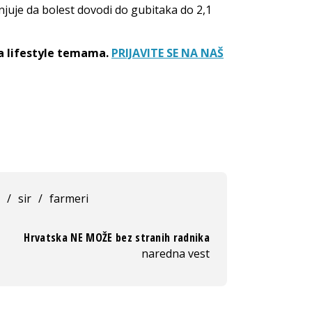
njuje da bolest dovodi do gubitaka do 2,1
sa lifestyle temama.
PRIJAVITE SE NA NAŠ
/
sir
/
farmeri
Hrvatska NE MOŽE bez stranih radnika
naredna vest