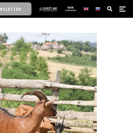
WSLETTER
E/SCHOOL
E/SCHOOL
A
A