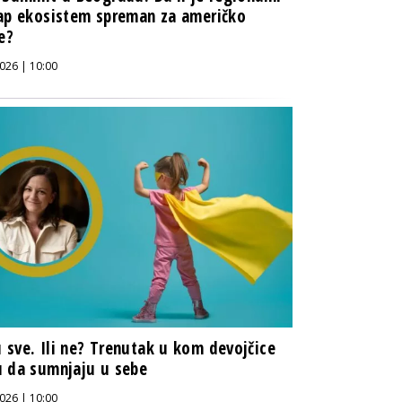
ap ekosistem spreman za američko
te?
026 | 10:00
sve. Ili ne? Trenutak u kom devojčice
 da sumnjaju u sebe
026 | 10:00