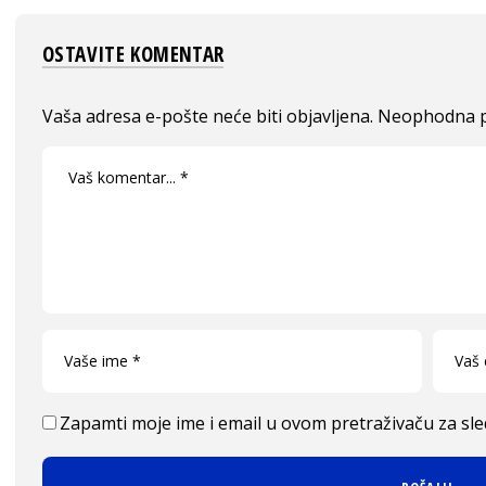
OSTAVITE KOMENTAR
Vaša adresa e-pošte neće biti objavljena.
Neophodna p
Zapamti moje ime i email u ovom pretraživaču za sl