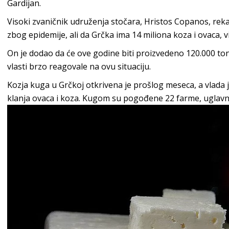
Gardijan.
Visoki zvaničnik udruženja stočara, Hristos Copanos, reka
zbog epidemije, ali da Grčka ima 14 miliona koza i ovaca, v
On je dodao da će ove godine biti proizvedeno 120.000 ton
vlasti brzo reagovale na ovu situaciju.
Kozja kuga u Grčkoj otkrivena je prošlog meseca, a vlada 
klanja ovaca i koza. Kugom su pogođene 22 farme, uglavno