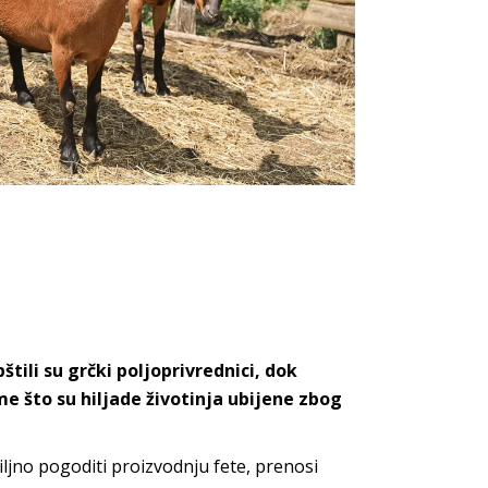
tili su grčki poljoprivrednici, dok
e što su hiljade životinja ubijene zbog
iljno pogoditi proizvodnju fete, prenosi