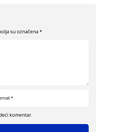
olja su označena
*
edeći komentar.