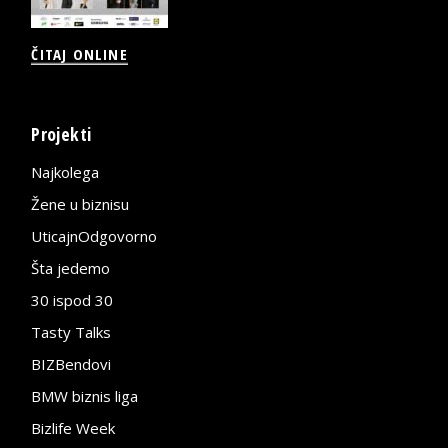
ČITAJ ONLINE
Projekti
Najkolega
Žene u biznisu
UticajnOdgovorno
Šta jedemo
30 ispod 30
Tasty Talks
BIZBendovi
BMW biznis liga
Bizlife Week