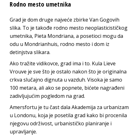
Rodno mesto umetnika
Grad je dom druge najveće zbirke Van Gogovih
slika. To je takođe rodno mesto neoplasticističkog
umetnika, Pieta Mondriana, a posetioci mogu da
odu u Mondrianhuis, rodno mesto i dom iz
detinjstva slikara.
Ako tražite vidikovce, grad ima i to. Kula Lieve
Vrouve je sve što je ostalo nakon što je originalna
crkva slučajno dignuta u vazduh. Visoka je samo
100 metara, ali ako se popnete, bićete nagrađeni
zadivljujućim pogledom na grad.
Amersfortu je tu čast dala Akademija za urbanizam
u Londonu, koja je posetila grad kako bi procenila
njegovu održivost, urbanističko planiranje i
upravljanje.