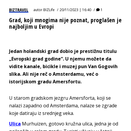
BIZTRAVEL
autor
BIZLife
20/11/2023 | 16:40
1
Grad, koji mnogima nije poznat, proglašen je
najboljim u Evropi
Jedan holandski grad dobio je prestižnu titulu
„Evropski grad godine“. U njemu možete da
vidite kanale, bicikle i muzej pun Van Gogovih
slika. Ali nije reč o Amsterdamu, već o
istorijskom gradu Amersfortu.
U starom gradskom jezgru Amersforta, koji se
nalazi zapadno od Amsterdama, nalaze se zgrade
koje datiraju iz srednjeg veka.
Ulica
Murhuizen, gotovo kružna ulica, jedna je od