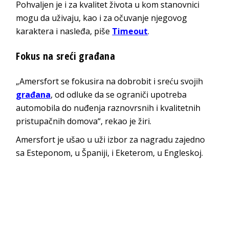
Pohvaljen je i za kvalitet života u kom stanovnici
mogu da uživaju, kao i za očuvanje njegovog
karaktera i nasleđa, piše
Timeout
.
Fokus na sreći građana
„Amersfort se fokusira na dobrobit i sreću svojih
građana
, od odluke da se ograniči upotreba
automobila do nuđenja raznovrsnih i kvalitetnih
pristupačnih domova“, rekao je žiri.
Amersfort je ušao u uži izbor za nagradu zajedno
sa Esteponom, u Španiji, i Eketerom, u Engleskoj.