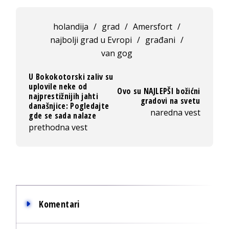
holandija
/
grad
/
Amersfort
/
najbolji grad u Evropi
/
građani
/
van gog
U Bokokotorski zaliv su
uplovile neke od
Ovo su NAJLEPŠI božićni
najprestižnijih jahti
gradovi na svetu
današnjice: Pogledajte
naredna vest
gde se sada nalaze
prethodna vest
Komentari