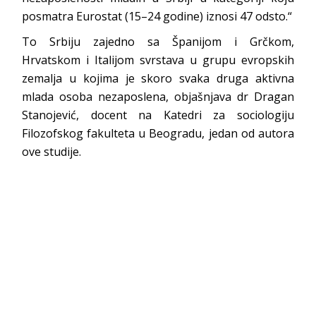
posmatra Eurostat (15–24 godine) iznosi 47 odsto.“
To Srbiju zajedno sa Španijom i Grčkom,
Hrvatskom i Italijom svrstava u grupu evropskih
zemalja u kojima je skoro svaka druga aktivna
mlada osoba nezaposlena, objašnjava dr Dragan
Stanojević, docent na Katedri za sociologiju
Filozofskog fakulteta u Beogradu, jedan od autora
ove studije.