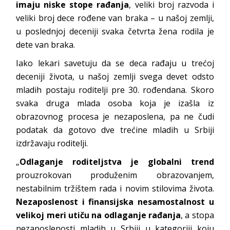
imaju niske stope rađanja
, veliki broj razvoda i
veliki broj dece rođene van braka – u našoj zemlji,
u poslednjoj deceniji svaka četvrta žena rodila je
dete van braka.
Iako lekari savetuju da se deca rađaju u trećoj
deceniji života, u našoj zemlji svega devet odsto
mladih postaju roditelji pre 30. rođendana. Skoro
svaka druga mlada osoba koja je izašla iz
obrazovnog procesa je nezaposlena, pa ne čudi
podatak da gotovo dve trećine mladih u Srbiji
izdržavaju roditelji.
„
Odlaganje roditeljstva je globalni trend
prouzrokovan produženim obrazovanjem,
nestabilnim tržištem rada i novim stilovima života.
Nezaposlenost i finansijska nesamostalnost u
velikoj meri utiču na odlaganje rađanja
, a stopa
nezaposlenosti mladih u Srbiji u kategoriji koju