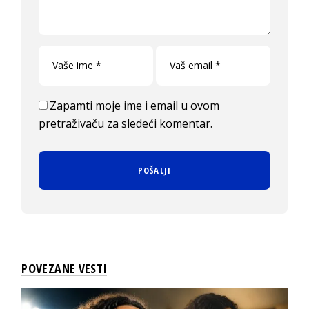
Zapamti moje ime i email u ovom
pretraživaču za sledeći komentar.
POVEZANE VESTI