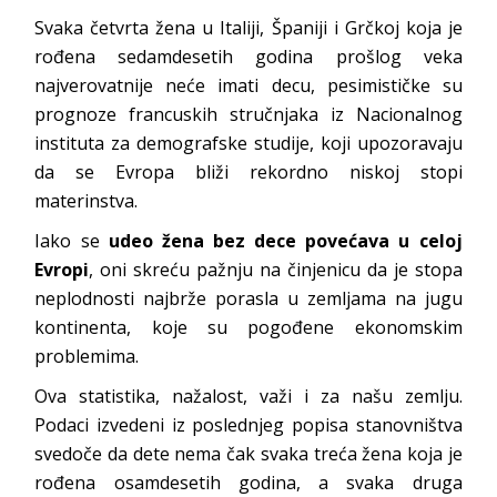
Svaka četvrta žena u Italiji, Španiji i Grčkoj koja je
rođena sedamdesetih godina prošlog veka
najverovatnije neće imati decu, pesimističke su
prognoze francuskih stručnjaka iz Nacionalnog
instituta za demografske studije, koji upozoravaju
da se Evropa bliži rekordno niskoj stopi
materinstva.
Iako se
udeo žena bez dece povećava u celoj
Evropi
, oni skreću pažnju na činjenicu da je stopa
neplodnosti najbrže porasla u zemljama na jugu
kontinenta, koje su pogođene ekonomskim
problemima.
Ova statistika, nažalost, važi i za našu zemlju.
Podaci izvedeni iz poslednjeg popisa stanovništva
svedoče da dete nema čak svaka treća žena koja je
rođena osamdesetih godina, a svaka druga