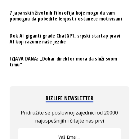
7 japanskih životnih filozofija koje mogu da vam
pomognu da pobedite lenjost i ostanete motivisani
Dok AI giganti grade ChatGPT, srpski startap pravi
AI koji razume naše jezike
IZJAVA DANA: „Dobar direktor mora da služi svom
timu“
BIZLIFE NEWSLETTER
Pridružite se poslovnoj zajednici od 20000
najuspešnijih i čitajte nas prvi