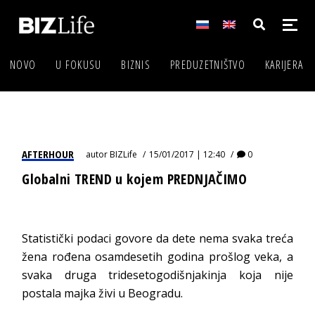
NOVO
U FOKUSU
BIZNIS
PREDUZETNIŠTVO
KARIJERA
AFTERHOUR
autor
BIZLife
15/01/2017 | 12:40
0
Globalni TREND u kojem PREDNJAČIMO
Statistički podaci govore da dete nema svaka treća
žena rođena osamdesetih godina prošlog veka, a
svaka druga tridesetogodišnjakinja koja nije
postala majka živi u Beogradu.