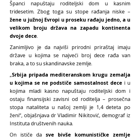
Španci napuštaju roditeljski dom u kasnim
tridesetim. Zbog toga su stope rađanja niske –
žene u južnoj Evropi u proseku rađaju jedno, a u
velikom broju država na zapadu kontinenta
dvoje dece
.
Zanimljivo je da najviši prirodni priraštaj imaju
države u kojima se najveći broj dece rađa van
braka, a to su skandinavske zemlje.
„
Srbija pripada mediteranskom krugu zemalja
u kojima se ne podstiče samostalnost dece
i u
kojima mladi kasno napuštaju roditeljski dom i
ostaju finansijski zavisni od roditelja – prosečna
stopa nataliteta u našoj zemlji je 1,4 deteta po
ženi“, objašnjava dr Vladimir Nikitović, demograf iz
Instituta društvenih nauka.
On ističe da
sve bivše komunističke zemlje