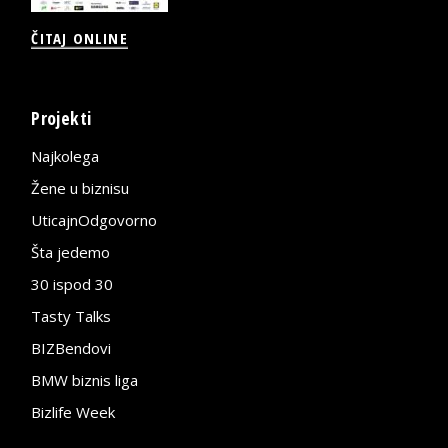
ČITAJ ONLINE
Projekti
Najkolega
Žene u biznisu
UticajnOdgovorno
Šta jedemo
30 ispod 30
Tasty Talks
BIZBendovi
BMW biznis liga
Bizlife Week