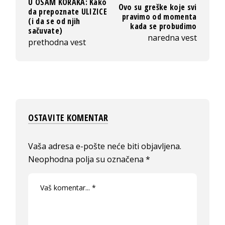
U OSAM KORAKA: Kako
Ovo su greške koje svi
da prepoznate ULIZICE
pravimo od momenta
(i da se od njih
kada se probudimo
sačuvate)
naredna vest
prethodna vest
OSTAVITE KOMENTAR
Vaša adresa e-pošte neće biti objavljena.
Neophodna polja su označena
*