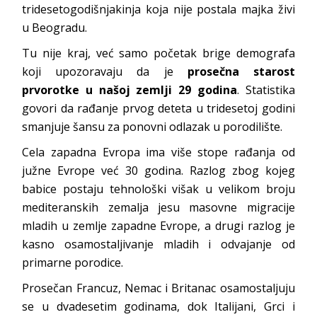
tridesetogodišnjakinja koja nije postala majka živi
u Beogradu.
Tu nije kraj, već samo početak brige demografa
koji upozoravaju da je
prosečna starost
prvorotke u našoj zemlji 29 godina
. Statistika
govori da rađanje prvog deteta u tridesetoj godini
smanjuje šansu za ponovni odlazak u porodilište.
Cela zapadna Evropa ima više stope rađanja od
južne Evrope već 30 godina. Razlog zbog kojeg
babice postaju tehnološki višak u velikom broju
mediteranskih zemalja jesu masovne migracije
mladih u zemlje zapadne Evrope, a drugi razlog je
kasno osamostaljivanje mladih i odvajanje od
primarne porodice.
Prosečan Francuz, Nemac i Britanac osamostaljuju
se u dvadesetim godinama, dok Italijani, Grci i