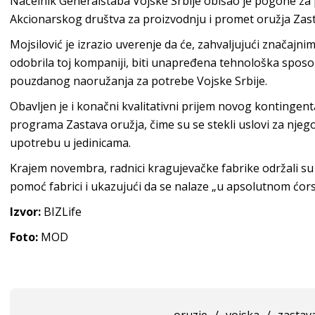
Načelnik Generalštaba Vojske Srbije obišao je pogone za
Akcionarskog društva za proizvodnju i promet oružja Zast
Mojsilović je izrazio uverenje da će, zahvaljujući značajnim
odobrila toj kompaniji, biti unapređena tehnološka spos
pouzdanog naoružanja za potrebe Vojske Srbije.
Obavljen je i konačni kvalitativni prijem novog kontingen
programa Zastava oružja, čime su se stekli uslovi za njego
upotrebu u jedinicama.
Krajem novembra, radnici kragujevačke fabrike održali su
pomoć fabrici i ukazujući da se nalaze „u apsolutnom ćor
Izvor:
BIZLife
Foto:
MOD
oruzje
/
vojska
/
zastav