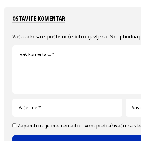
OSTAVITE KOMENTAR
Vaša adresa e-pošte neće biti objavljena.
Neophodna p
Zapamti moje ime i email u ovom pretraživaču za sl