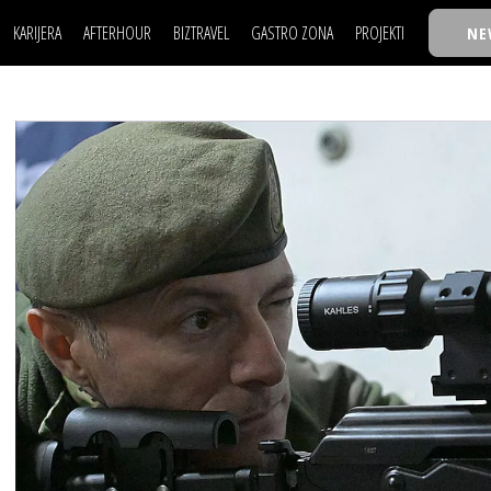
KARIJERA
AFTERHOUR
BIZTRAVEL
GASTRO ZONA
PROJEKTI
NE
POSAO
FILM I SCENA
NAJKOLEGA
LJUDI (HR)
KNJIGE
TASTY TALKS
POSAO
FILM I SCENA
NAJKOLEGA
JE
MOJ UGAO
AUTO SVET
30 ISPOD 30
LJUDI (HR)
KNJIGE
TASTY TALKS
USAVRŠAVANJE
STIL
BACK TO OFFIC
JE
MOJ UGAO
AUTO SVET
30 ISPOD 30
KNOW-HOW
WELLBEING
BIZBENDOVI
USAVRŠAVANJE
STIL
BACK TO OFFIC
BIZKOLEGIJUM
KNOW-HOW
WELLBEING
BIZBENDOVI
BMW BIZNIS LIG
BIZKOLEGIJUM
BIZLIFE WEEK
BMW BIZNIS LIG
IZJAVA GODINE
BIZLIFE WEEK
IZJAVA GODINE