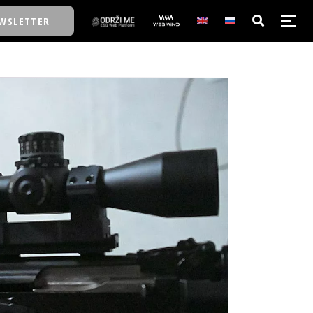
WSLETTER
E/SCHOOL
E/SCHOOL
A
A