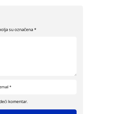
olja su označena
*
edeći komentar.