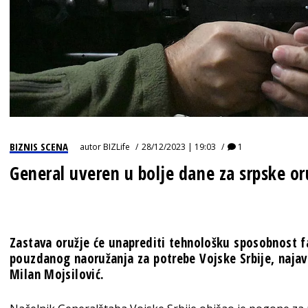
BIZNIS SCENA
autor
BIZLife
28/12/2023 | 19:03
1
General uveren u bolje dane za srpske or
Zastava oružje će unaprediti tehnološku sposobnost f
pouzdanog naoružanja za potrebe Vojske Srbije, najav
Milan Mojsilović.