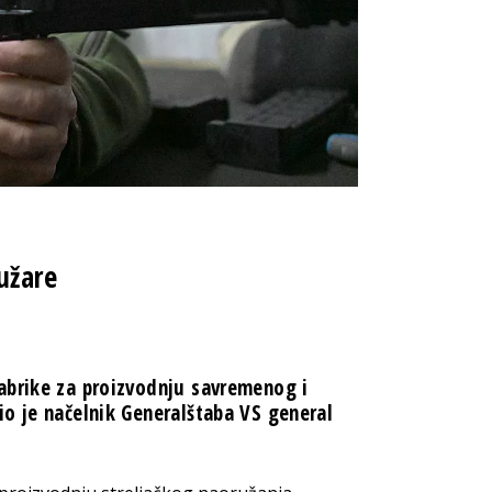
užare
abrike za proizvodnju savremenog i
io je načelnik Generalštaba VS general