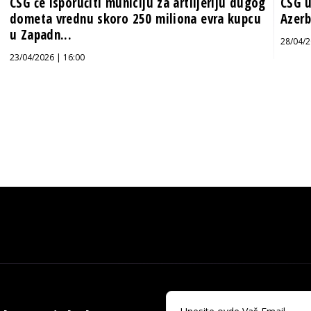
CSG će isporučiti municiju za artiljeriju dugog
CSG u
dometa vrednu skoro 250 miliona evra kupcu
Azerb
u Zapadn...
28/04/2
23/04/2026 | 16:00