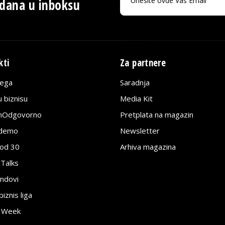
 dana u inboksu
kti
Za partnere
lega
Saradnja
 biznisu
Media Kit
jnOdgovorno
Pretplata na magazin
edemo
Newsletter
pod 30
Arhiva magazina
 Talks
ndovi
znis liga
e Week