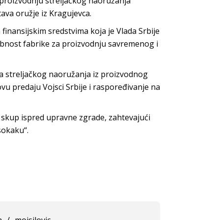
 proizvodnju streljačkog naoružanja
ava oružje iz Kragujevca.
 finansijskim sredstvima koja je Vlada Srbije
obnost fabrike za proizvodnju savremenog i
ta streljačkog naoružanja iz proizvodnog
vu predaju Vojsci Srbije i raspoređivanje na
 skup ispred upravne zgrade, zahtevajući
sokaku“.
a
/
mojsilovic