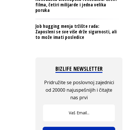
filma, četiri milijarde i jedna velika
poruka
Job hugging menja tržište rada:
Zaposleni se sve više drže sigurnosti, ali
to može imati posledice
BIZLIFE NEWSLETTER
Pridružite se poslovnoj zajednici
od 20000 najuspešnijih i čitajte
nas prvi