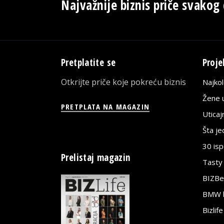
Najvažnije biznis priče svakog
Pretplatite se
Proje
Otkrijte priče koje pokreću biznis
Najko
Žene u
PRETPLATA NA MAGAZIN
Utica
Šta j
30 is
Prelistaj magazin
Tasty
BIZBe
BMW bi
Bizlif