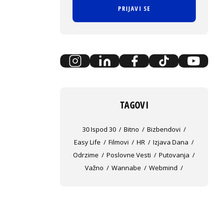
PRIJAVI SE
TAGOVI
30 Ispod 30
Bitno
Bizbendovi
Easy Life
Filmovi
HR
Izjava Dana
Odrzime
Poslovne Vesti
Putovanja
Važno
Wannabe
Webmind