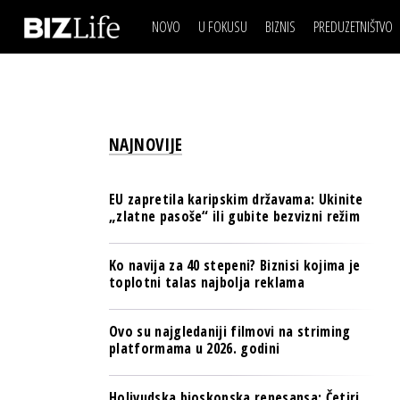
NOVO
U FOKUSU
BIZNIS
PREDUZETNIŠTVO
IZJAVA DANA
BIZNIS SCENA
VIDEO
REAL ESTATE
IZJAVA DANA
BIZNIS SCENA
BREND I KOMUNIKACI
VIDEO
REAL ESTATE
ESG & ENERGY
NAJNOVIJE
BREND I KOMUNIKACI
BANKE
ESG & ENERGY
OSIGURANJE
EU zapretila karipskim državama: Ukinite
BANKE
„zlatne pasoše“ ili gubite bezvizni režim
TECH I AI
OSIGURANJE
BIZNIS & SPORT
Ko navija za 40 stepeni? Biznisi kojima je
TECH I AI
toplotni talas najbolja reklama
PULS REGIONA
BIZNIS & SPORT
NOVO NA RAFU
Ovo su najgledaniji filmovi na striming
PULS REGIONA
platformama u 2026. godini
NOVO NA RAFU
Holivudska bioskopska renesansa: Četiri