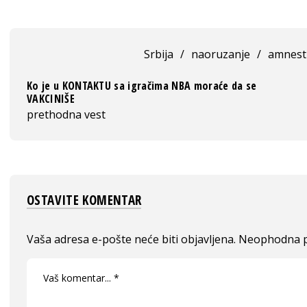
Srbija
/
naoruzanje
/
amnest
Ko je u KONTAKTU sa igračima NBA moraće da se
VAKCINIŠE
prethodna vest
OSTAVITE KOMENTAR
Vaša adresa e-pošte neće biti objavljena.
Neophodna p