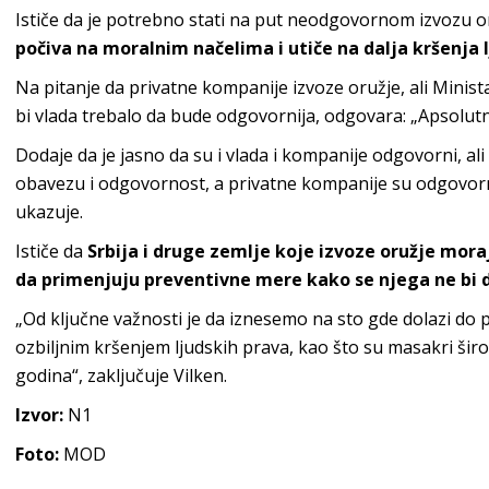
Ističe da je potrebno stati na put neodgovornom izvozu o
počiva na moralnim načelima i utiče na dalja kršenja 
Na pitanje da privatne kompanije izvoze oružje, ali Ministar
bi vlada trebalo da bude odgovornija, odgovara: „Apsolutn
Dodaje da je jasno da su i vlada i kompanije odgovorni, ali
obavezu i odgovornost, a privatne kompanije su odgovorn
ukazuje.
Ističe da
Srbija i druge zemlje koje izvoze oružje mora
da primenjuju preventivne mere kako se njega ne bi d
„Od ključne važnosti je da iznesemo na sto gde dolazi do 
ozbiljnim kršenjem ljudskih prava, kao što su masakri šir
godina“, zaključuje Vilken.
Izvor:
N1
Foto:
MOD