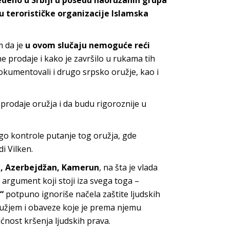
deno u Srbiji u posedu naoružanih grupa
u terorističke organizacije Islamska
m da je
u ovom slučaju nemoguće reći
ne prodaje i kako je završilo u rukama tih
dokumentovali i drugo srpsko oružje, kao i
 prodaje oružja i da budu rigoroznije u
go kontrole putanje tog oružja, gde
i Vilken.
iju, Azerbejdžan, Kamerun
, na šta je vlada
 argument koji stoji iza svega toga –
“
potpuno ignoriše načela zaštite ljudskih
užjem i obaveze koje je prema njemu
ćnost kršenja ljudskih prava.