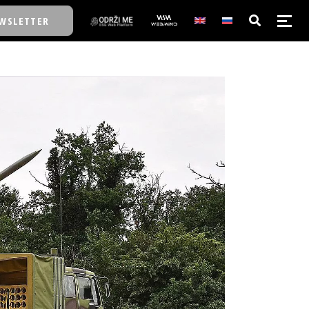
WSLETTER
E/SCHOOL
E/SCHOOL
A
A