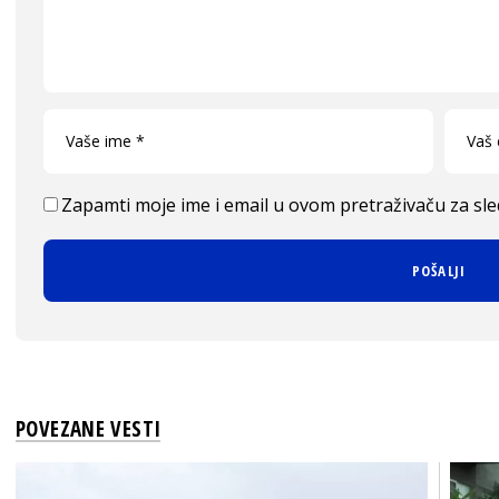
Zapamti moje ime i email u ovom pretraživaču za sl
POVEZANE VESTI