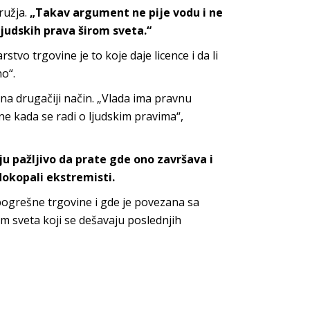
ružja.
„Takav argument ne pije vodu i ne
ljudskih prava širom sveta.“
stvo trgovine je to koje daje licence i da li
o“.
 na drugačiji način. „Vlada ima pravnu
e kada se radi o ljudskim pravima“,
ju pažljivo da prate gde ono završava i
okopali ekstremisti.
pogrešne trgovine i gde je povezana sa
om sveta koji se dešavaju poslednjih