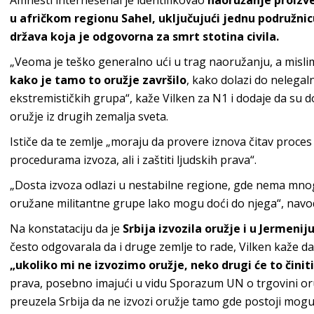
Amnesti internešenal je identifikovao
naoružanje proizve
u afričkom regionu Sahel, uključujući jednu podružnic
država koja je odgovorna za smrt stotina civila.
„Veoma je teško generalno ući u trag naoružanju, a misli
kako je tamo to oružje završilo
, kako dolazi do nelegal
ekstremističkih grupa“, kaže Vilken za N1 i dodaje da su 
oružje iz drugih zemalja sveta.
Ističe da te zemlje „moraju da provere iznova čitav proces
procedurama izvoza, ali i zaštiti ljudskih prava“.
„Dosta izvoza odlazi u nestabilne regione, gde nema mno
oružane militantne grupe lako mogu doći do njega“, navod
Na konstataciju da je
Srbija izvozila oružje i u Jermen
često odgovarala da i druge zemlje to rade, Vilken kaže da
„ukoliko mi ne izvozimo oružje, neko drugi će to činiti
prava, posebno imajući u vidu Sporazum UN o trgovini or
preuzela Srbija da ne izvozi oružje tamo gde postoji mogu