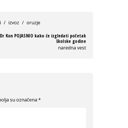
i
/
izvoz
/
oruzje
Dr Kon POJASNIO kako će izgledati početak
školske godine
naredna vest
olja su označena
*