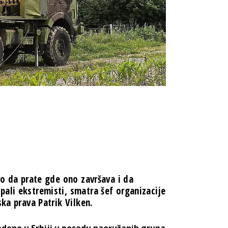
vo da prate gde ono završava i da
ali ekstremisti, smatra šef organizacije
ska prava Patrik Vilken.