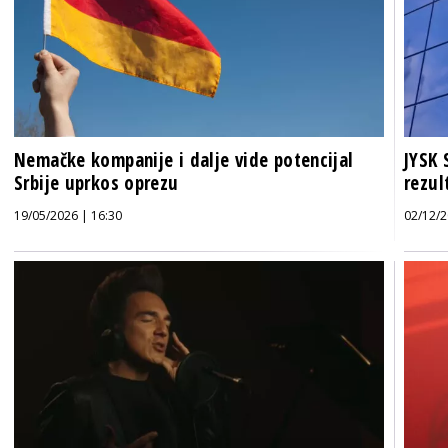
Nemačke kompanije i dalje vide potencijal
JYSK 
Srbije uprkos oprezu
rezul
19/05/2026 | 16:30
02/12/2