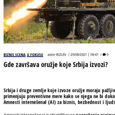
BIZNIS SCENA
U FOKUSU
autor
BIZLife
29/08/2021 | 09:47
0
,
Gde završava oružje koje Srbija izvozi?
Srbija i druge zemlje koje izvoze oružje moraju pažlji
primenjuju preventivne mere kako se njega ne bi dokop
Amnesti internešenal (AI) za biznis, bezbednost i ljud