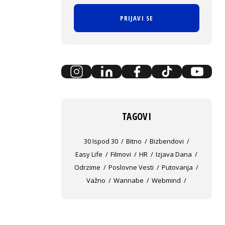
PRIJAVI SE
TAGOVI
30 Ispod 30
Bitno
Bizbendovi
Easy Life
Filmovi
HR
Izjava Dana
Odrzime
Poslovne Vesti
Putovanja
Važno
Wannabe
Webmind