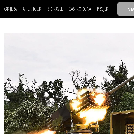
KARIJERA
AFTERHOUR
BIZTRAVEL
GASTRO ZONA
PROJEKTI
NE
POSAO
FILM I SCENA
NAJKOLEGA
LJUDI (HR)
KNJIGE
TASTY TALKS
POSAO
FILM I SCENA
NAJKOLEGA
JE
MOJ UGAO
AUTO SVET
30 ISPOD 30
LJUDI (HR)
KNJIGE
TASTY TALKS
USAVRŠAVANJE
STIL
BACK TO OFFIC
JE
MOJ UGAO
AUTO SVET
30 ISPOD 30
KNOW-HOW
WELLBEING
BIZBENDOVI
USAVRŠAVANJE
STIL
BACK TO OFFIC
BIZKOLEGIJUM
KNOW-HOW
WELLBEING
BIZBENDOVI
BMW BIZNIS LIG
BIZKOLEGIJUM
BIZLIFE WEEK
BMW BIZNIS LIG
IZJAVA GODINE
BIZLIFE WEEK
IZJAVA GODINE