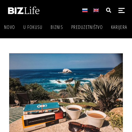
NOVO
U FOKUSU
BIZNIS
PREDUZETNIŠTVO
KARIJERA