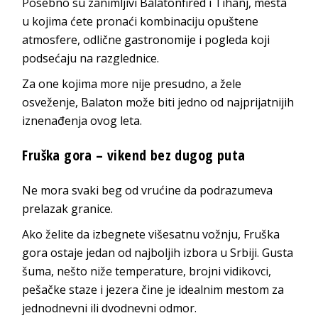
Posebno su zanimljivi Balatonfired i Tihanj, mesta
u kojima ćete pronaći kombinaciju opuštene
atmosfere, odlične gastronomije i pogleda koji
podsećaju na razglednice.
Za one kojima more nije presudno, a žele
osveženje, Balaton može biti jedno od najprijatnijih
iznenađenja ovog leta.
Fruška gora – vikend bez dugog puta
Ne mora svaki beg od vrućine da podrazumeva
prelazak granice.
Ako želite da izbegnete višesatnu vožnju, Fruška
gora ostaje jedan od najboljih izbora u Srbiji. Gusta
šuma, nešto niže temperature, brojni vidikovci,
pešačke staze i jezera čine je idealnim mestom za
jednodnevni ili dvodnevni odmor.