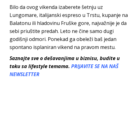
Bilo da ovog vikenda izaberete šetnju uz
Lungomare, italijanski espreso u Trstu, kupanje na
Balatonu ili hladovinu Fruške gore, najvažnije je da
sebi priuštite predah. Leto ne čine samo dugi
godišnji odmori. Ponekad ga obeleži baš jedan
spontano isplaniran vikend na pravom mestu.
Saznajte sve o dešavanjima u biznisu, budite u
toku sa lifestyle temama.
PRIJAVITE SE NA NAŠ
NEWSLETTER