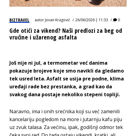
BIZTRAVEL
autor
Jovan Kragović
26/06/2026 | 11:33
0
Gde otići za vikend? Naši predlozi za beg od
vrućine i užarenog asfalta
Još nije ni jul, a termometar već danima
pokazuje brojeve koje smo navikli da gledamo
tek usred leta. Asfalt se usija pre podne, klima
uređaji rade bez prestanka, a grad kao da
svakog dana postaje nekoliko stepeni topliji.
Naravno, ima i onih srećnika koji su već zamenili
kancelariju pogledom na more i jutarnju kafu piju
uz zvuk talasa. Za većinu, ipak, godišnji odmor tek
čeka svoj red. Do tada ostaju vikendi, kratki, ali