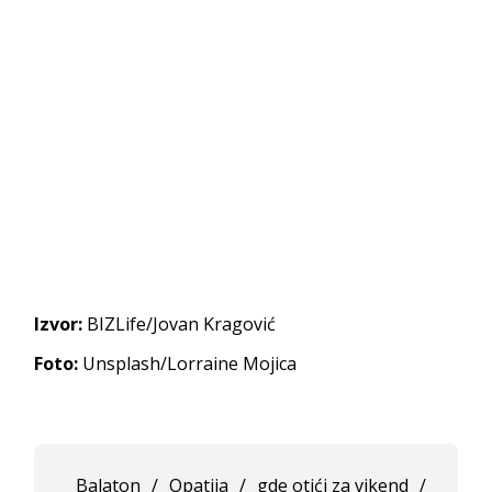
Izvor:
BIZLife/Jovan Kragović
Foto:
Unsplash/Lorraine Mojica
Balaton
/
Opatija
/
gde otići za vikend
/