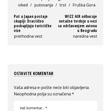
viked
/
putovanja
/
trst
/
Fruška Gora
Put u Japan postaje
WIZZ AIR odbacuje
skuplji: Drastično
netačne tvrdnje u vezi
poskupljuju turističke
sa održavanjem aviona
vize
u Beogradu
prethodna vest
naredna vest
OSTAVITE KOMENTAR
Vaša adresa e-pošte neće biti objavljena.
Neophodna polja su označena
*