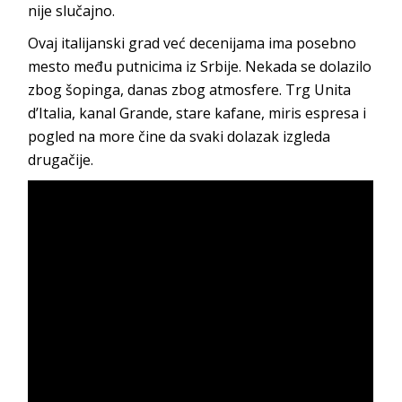
nije slučajno.
Ovaj italijanski grad već decenijama ima posebno
mesto među putnicima iz Srbije. Nekada se dolazilo
zbog šopinga, danas zbog atmosfere. Trg Unita
d’Italia, kanal Grande, stare kafane, miris espresa i
pogled na more čine da svaki dolazak izgleda
drugačije.