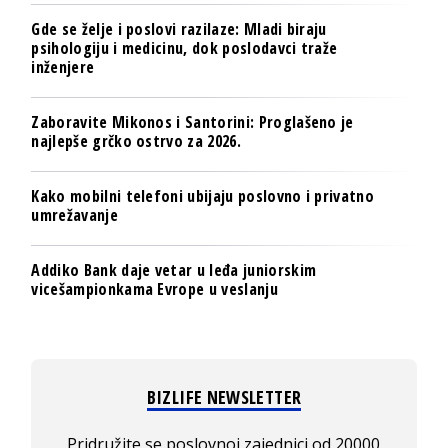
Gde se želje i poslovi razilaze: Mladi biraju
psihologiju i medicinu, dok poslodavci traže
inženjere
Zaboravite Mikonos i Santorini: Proglašeno je
najlepše grčko ostrvo za 2026.
Kako mobilni telefoni ubijaju poslovno i privatno
umrežavanje
Addiko Bank daje vetar u leđa juniorskim
vicešampionkama Evrope u veslanju
BIZLIFE NEWSLETTER
Pridružite se poslovnoj zajednici od 20000