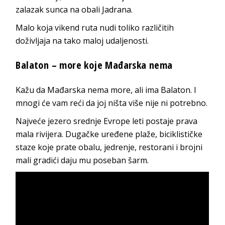
zalazak sunca na obali Jadrana.
Malo koja vikend ruta nudi toliko različitih
doživljaja na tako maloj udaljenosti.
Balaton – more koje Mađarska nema
Kažu da Mađarska nema more, ali ima Balaton. I
mnogi će vam reći da joj ništa više nije ni potrebno.
Najveće jezero srednje Evrope leti postaje prava
mala rivijera. Dugačke uređene plaže, biciklističke
staze koje prate obalu, jedrenje, restorani i brojni
mali gradići daju mu poseban šarm.