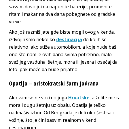
sasvim dovoljni da napunite baterije, promenite
ritam i makar na dva dana pobegnete od gradske
vreve.
Ako još razmišljate gde biste mogli ovog vikenda,
izdvojili smo nekoliko
destinacija
do kojih se
relativno lako stiže automobilom, a koje nude baš
ono što nam je ovih dana svima potrebno, malo
svežijeg vazduha, šetnje, mora ili jezera i osećaj da
leto ipak može da bude prijatno.
Opatija – aristokratski šarm Jadrana
Ako vam se ne vozi do juga
Hrvatske
, a želite miris
mora i dugu šetnju uz obalu, Opatija je teško
nadmašiv izbor. Od Beograda je deli oko šest sati
vožnje, što je čini sasvim realnom vikend
destinacijom.