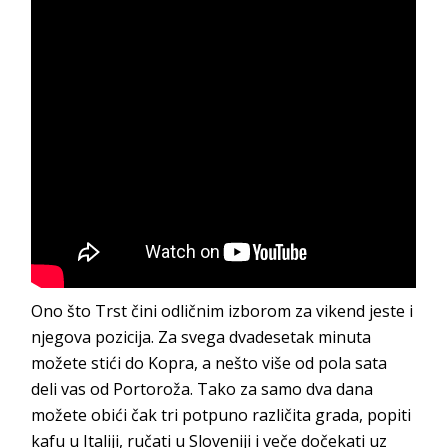
Ono što Trst čini odličnim izborom za vikend jeste i
njegova pozicija. Za svega dvadesetak minuta
možete stići do Kopra, a nešto više od pola sata
deli vas od Portoroža. Tako za samo dva dana
možete obići čak tri potpuno različita grada, popiti
kafu u Italiji, ručati u Sloveniji i veče dočekati uz