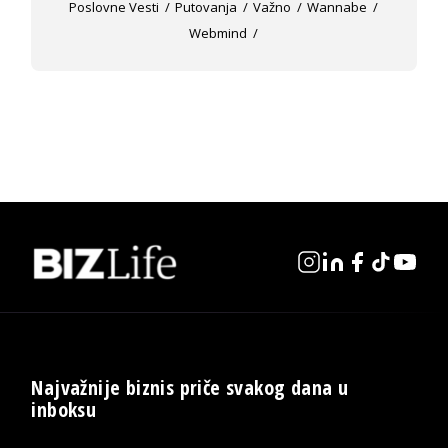
Poslovne Vesti
Putovanja
Važno
Wannabe
Webmind
Najvažnije biznis priče svakog dana u
inboksu