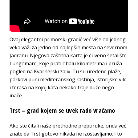
Ovaj elegantni primorski gradić već više od jednog
veka važi za jedno od najlepših mesta na severnom
Jadranu. Njegova zaštitna karta je čuveno šetalište
Lungomare, koje prati obalu kilometrima i pruža
pogled na Kvarnerski zaliv. Tu su uređene plaže,
parkovi puni mediteranskog rastinja, istorijske vile
i terasa na kojoj kafa nekako traje duže nego
inače.
Trst – grad kojem se uvek rado vraćamo
Ako ste čitali naše prethodne preporuke, onda već
znate da Trst gotovo nikada ne izostavljamo. I to