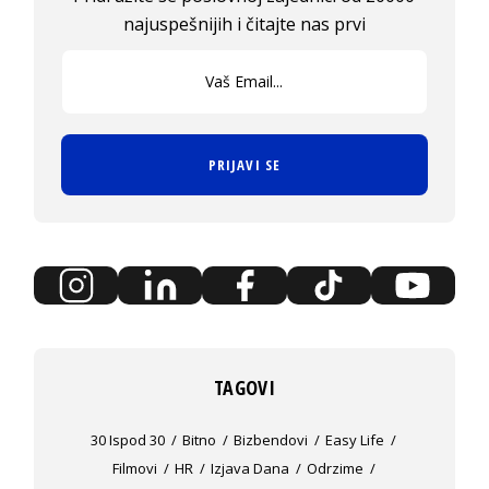
najuspešnijih i čitajte nas prvi
PRIJAVI SE
TAGOVI
30 Ispod 30
Bitno
Bizbendovi
Easy Life
Filmovi
HR
Izjava Dana
Odrzime