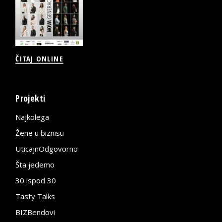
ČITAJ ONLINE
Projekti
Najkolega
Žene u biznisu
UticajnOdgovorno
Šta jedemo
30 ispod 30
Tasty Talks
BIZBendovi