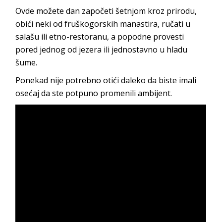
Ovde možete dan započeti šetnjom kroz prirodu,
obići neki od fruškogorskih manastira, ručati u
salašu ili etno-restoranu, a popodne provesti
pored jednog od jezera ili jednostavno u hladu
šume.
Ponekad nije potrebno otići daleko da biste imali
osećaj da ste potpuno promenili ambijent.