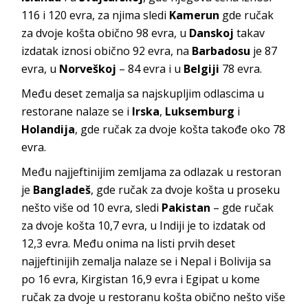
116 i 120 evra, za njima sledi
Kamerun
gde ručak
za dvoje košta obično 98 evra, u
Danskoj
takav
izdatak iznosi obično 92 evra, na
Barbadosu
je 87
evra, u
Norveškoj
– 84 evra i u
Belgiji
78 evra.
Među deset zemalja sa najskupljim odlascima u
restorane nalaze se i
Irska
,
Luksemburg
i
Holandija
, gde ručak za dvoje košta takođe oko 78
evra.
Među najjeftinijim zemljama za odlazak u restoran
je
Bangladeš
, gde ručak za dvoje košta u proseku
nešto više od 10 evra, sledi
Pakistan
– gde ručak
za dvoje košta 10,7 evra, u Indiji je to izdatak od
12,3 evra. Među onima na listi prvih deset
najjeftinijih zemalja nalaze se i Nepal i Bolivija sa
po 16 evra, Kirgistan 16,9 evra i Egipat u kome
ručak za dvoje u restoranu košta obično nešto više