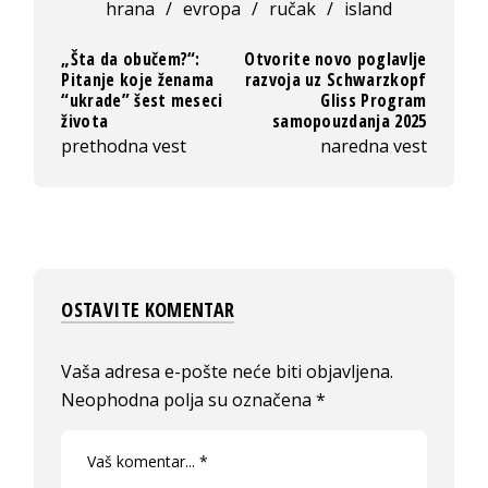
hrana
/
evropa
/
ručak
/
island
„Šta da obučem?“:
Otvorite novo poglavlje
Pitanje koje ženama
razvoja uz Schwarzkopf
“ukrade” šest meseci
Gliss Program
života
samopouzdanja 2025
prethodna vest
naredna vest
OSTAVITE KOMENTAR
Vaša adresa e-pošte neće biti objavljena.
Neophodna polja su označena
*