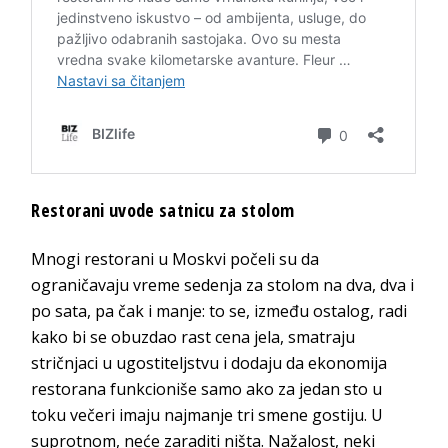
Restorani uvode satnicu za stolom
Mnogi restorani u Moskvi počeli su da
ograničavaju vreme sedenja za stolom na dva, dva i
po sata, pa čak i manje: to se, između ostalog, radi
kako bi se obuzdao rast cena jela, smatraju
stričnjaci u ugostiteljstvu i dodaju da ekonomija
restorana funkcioniše samo ako za jedan sto u
toku večeri imaju najmanje tri smene gostiju. U
suprotnom, neće zaraditi ništa. Nažalost, neki