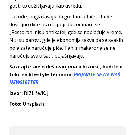
gosti to doživljavaju kao uvredu.
Takođe, naglašavaju da gostima obično bude
dovoljno dva sata da pojedu i odmore se.
„Restorani nisu antikafei, gde se naplaćuje vreme.
Niti su barovi, gde je ekonomija takva da se svakih
pola sata naručuje piće. Tanjir makarona se ne
naručuje svaki sat“, pojašnjavaju.
Saznajte sve o dešavanjima u biznisu, budite u
toku sa lifestyle temama.
PRIJAVITE SE NA NAŠ
NEWSLETTER.
Izvor:
BIZLife/K. J.
Foto:
Unsplash