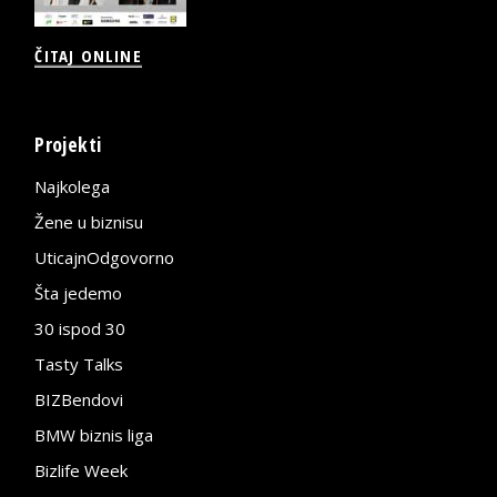
ČITAJ ONLINE
Projekti
Najkolega
Žene u biznisu
UticajnOdgovorno
Šta jedemo
30 ispod 30
Tasty Talks
BIZBendovi
BMW biznis liga
Bizlife Week