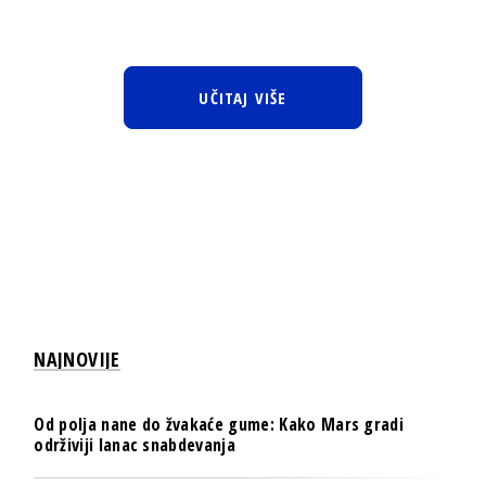
UČITAJ VIŠE
NAJNOVIJE
Od polja nane do žvakaće gume: Kako Mars gradi
održiviji lanac snabdevanja