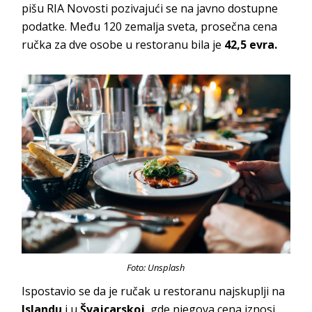
pišu RIA Novosti pozivajući se na javno dostupne
podatke. Među 120 zemalja sveta, prosečna cena
ručka za dve osobe u restoranu bila je
42,5 evra.
Foto: Unsplash
Ispostavio se da je ručak u restoranu najskuplji na
Islandu
i u
Švajcarskoj
, gde njegova cena iznosi