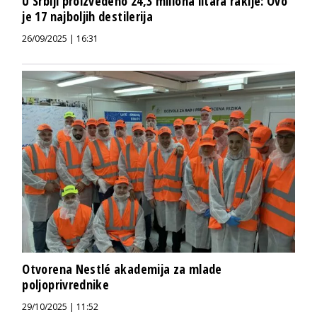
U Srbiji proizvedeno 24,3 miliona litara rakije: Ovo
je 17 najboljih destilerija
26/09/2025 | 16:31
Otvorena Nestlé akademija za mlade
poljoprivrednike
29/10/2025 | 11:52