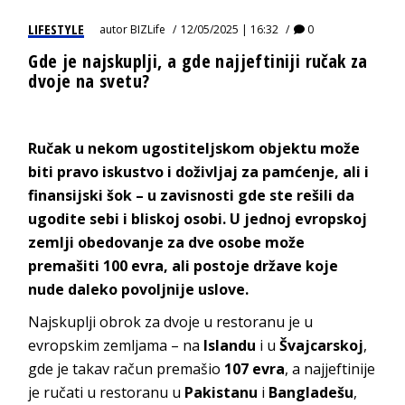
LIFESTYLE
autor
BIZLife
12/05/2025 | 16:32
0
Gde je najskuplji, a gde najjeftiniji ručak za
dvoje na svetu?
Ručak u nekom
ugostiteljskom objektu
može
biti pravo iskustvo i doživljaj za pamćenje, ali i
finansijski šok – u zavisnosti gde ste rešili da
ugodite sebi i bliskoj osobi. U jednoj evropskoj
zemlji obedovanje za dve osobe može
premašiti 100 evra, ali postoje države koje
nude daleko povoljnije uslove.
Najskuplji obrok za dvoje u restoranu je u
evropskim zemljama – na
Islandu
i u
Švajcarskoj
,
gde je takav račun premašio
107 evra
, a najjeftinije
je ručati u restoranu u
Pakistanu
i
Bangladešu
,