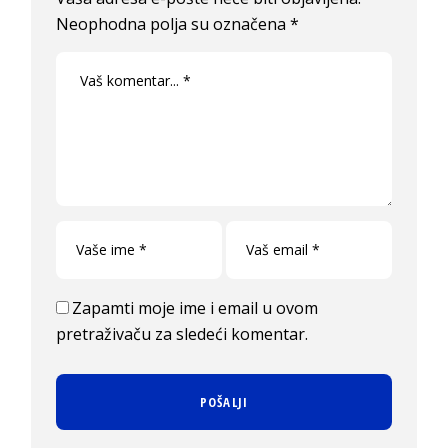
Neophodna polja su označena
*
Zapamti moje ime i email u ovom
pretraživaču za sledeći komentar.