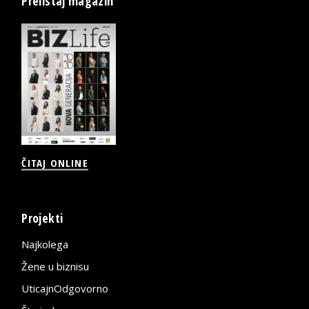
Prelistaj magazin
ČITAJ ONLINE
Projekti
Najkolega
Žene u biznisu
UticajnOdgovorno