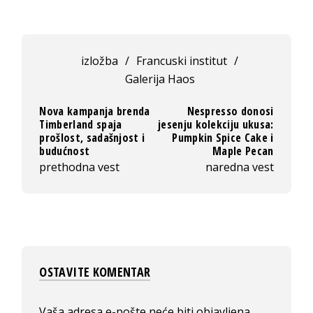
izložba
/
Francuski institut
/
Galerija Haos
Nova kampanja brenda
Nespresso donosi
Timberland spaja
jesenju kolekciju ukusa:
prošlost, sadašnjost i
Pumpkin Spice Cake i
budućnost
Maple Pecan
prethodna vest
naredna vest
OSTAVITE KOMENTAR
Vaša adresa e-pošte neće biti objavljena.