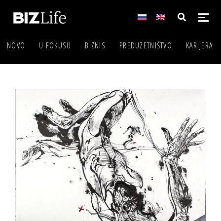
NOVO
U FOKUSU
BIZNIS
PREDUZETNIŠTVO
KARIJERA