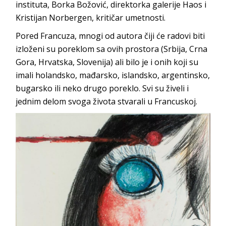
instituta, Borka Božović, direktorka galerije Haos i
Kristijan Norbergen, kritičar umetnosti.
Pored Francuza, mnogi od autora čiji će radovi biti
izloženi su poreklom sa ovih prostora (Srbija, Crna
Gora, Hrvatska, Slovenija) ali bilo je i onih koji su
imali holandsko, mađarsko, islandsko, argentinsko,
bugarsko ili neko drugo poreklo. Svi su živeli i
jednim delom svoga života stvarali u Francuskoj.