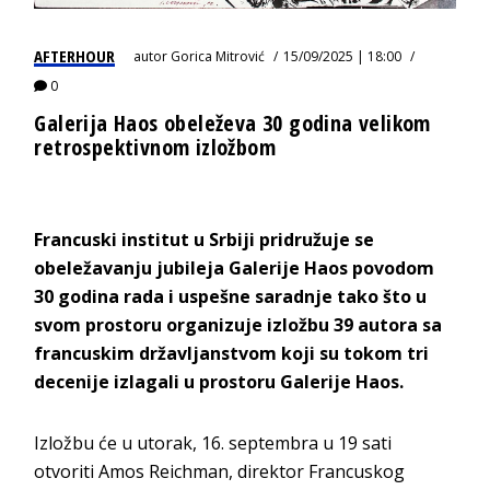
AFTERHOUR
autor
Gorica Mitrović
15/09/2025 | 18:00
0
Galerija Haos obeleževa 30 godina velikom
retrospektivnom izložbom
Francuski institut u Srbiji pridružuje se
obeležavanju jubileja Galerije Haos povodom
30 godina rada i uspešne saradnje tako što u
svom prostoru organizuje izložbu 39 autora sa
francuskim državljanstvom koji su tokom tri
decenije izlagali u prostoru Galerije Haos.
Izložbu će u utorak, 16. septembra u 19 sati
otvoriti Amos Reichman, direktor Francuskog