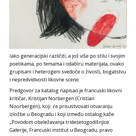
Iako generacijski različiti, a još više po stilu i svojim
poetikama, po temama i odabiru materijala, ovako
grupisani i heterogeni svedoče o živosti, bogatstvu
i nepredvidivosti likovne scene.
Predgovor za katalog napisao je francuski likovni
kritičar, Kristijan Norbergen (Cristian
Noorbergen), koji će prisustvovati otvaranju
izložbe u Beogradu i koji između ostalog kaže:
„Povodom obeležavanja tridesetogodišnjice
Galerije, Francuski institut u Beogradu, pravo