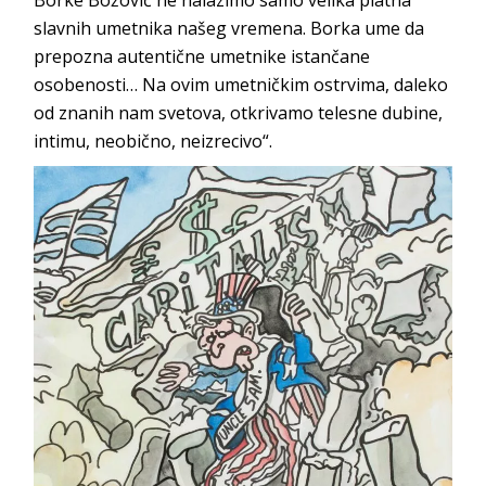
slavnih umetnika našeg vremena. Borka ume da
prepozna autentične umetnike istančane
osobenosti… Na ovim umetničkim ostrvima, daleko
od znanih nam svetova, otkrivamo telesne dubine,
intimu, neobično, neizrecivo“.