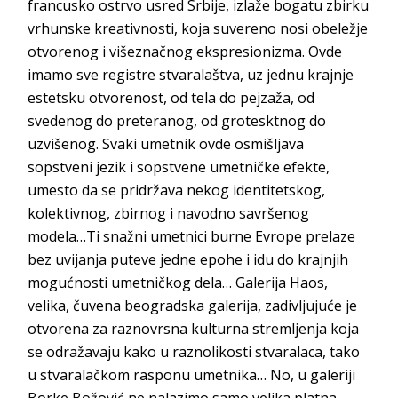
francusko ostrvo usred Srbije, izlaže bogatu zbirku
vrhunske kreativnosti, koja suvereno nosi obeležje
otvorenog i višeznačnog ekspresionizma. Ovde
imamo sve registre stvaralaštva, uz jednu krajnje
estetsku otvorenost, od tela do pejzaža, od
svedenog do preteranog, od grotesktnog do
uzvišenog. Svaki umetnik ovde osmišljava
sopstveni jezik i sopstvene umetničke efekte,
umesto da se pridržava nekog identitetskog,
kolektivnog, zbirnog i navodno savršenog
modela…Ti snažni umetnici burne Evrope prelaze
bez uvijanja puteve jedne epohe i idu do krajnjih
mogućnosti umetničkog dela… Galerija Haos,
velika, čuvena beogradska galerija, zadivljujuće je
otvorena za raznovrsna kulturna stremljenja koja
se odražavaju kako u raznolikosti stvaralaca, tako
u stvaralačkom rasponu umetnika… No, u galeriji
Borke Božović ne nalazimo samo velika platna