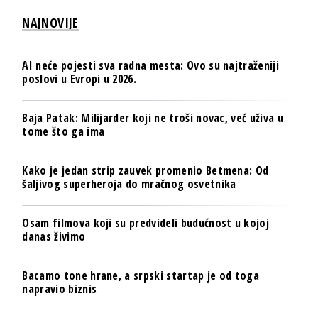
NAJNOVIJE
AI neće pojesti sva radna mesta: Ovo su najtraženiji
poslovi u Evropi u 2026.
Baja Patak: Milijarder koji ne troši novac, već uživa u
tome što ga ima
Kako je jedan strip zauvek promenio Betmena: Od
šaljivog superheroja do mračnog osvetnika
Osam filmova koji su predvideli budućnost u kojoj
danas živimo
Bacamo tone hrane, a srpski startap je od toga
napravio biznis