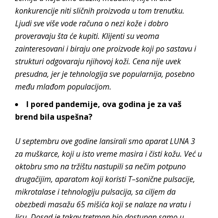
konkurencije niti sličnih proizvoda u tom trenutku.
Ljudi sve više vode računa o nezi kože i dobro
proveravaju šta će kupiti. Klijenti su veoma
zainteresovani i biraju one proizvode koji po sastavu i
strukturi odgovaraju njihovoj koži. Cena nije uvek
presudna, jer je tehnologija sve popularnija, posebno
među mlađom populacijom.
I pored pandemije, ova godina je za vaš
brend bila uspešna?
U septembru ove godine lansirali smo aparat LUNA 3
za muškarce, koji u isto vreme masira i čisti kožu. Već u
oktobru smo na tržištu nastupili sa nečim potpuno
drugačijim, aparatom koji koristi
T
–
soni
čne pulsacije,
mikrotalase i tehnologiju pulsacija, sa ciljem da
obezbedi masažu 65 mišića koji se nalaze na vratu i
licu. Dosad je takav tretman bio dostupan samo u