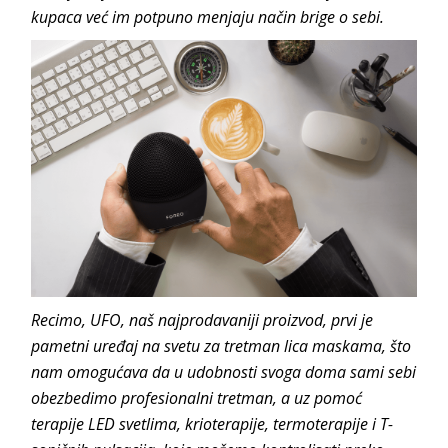
kupaca već im potpuno menjaju način brige o sebi.
Recimo, UFO, naš najprodavaniji proizvod, prvi je
pametni uređaj na svetu za tretman lica maskama, što
nam omogućava da u udobnosti svoga doma sami sebi
obezbedimo profesionalni tretman, a uz pomoć
terapije LED svetlima, krioterapije, termoterapije i T-