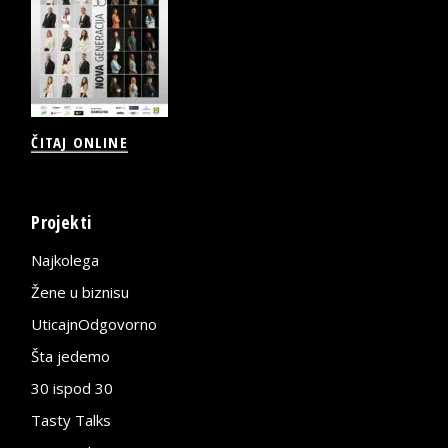
ČITAJ ONLINE
Projekti
Najkolega
Žene u biznisu
UticajnOdgovorno
Šta jedemo
30 ispod 30
Tasty Talks