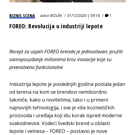
BIZNIS SCENA
autor
BIZLife
31/12/2020 | 09:18
1
FOREO: Revolucija u industriji lepote
Recept za uspeh FOREO brenda je jednostavan: pružiti
samopouzdanje milionima kroz inovacije koje su
prvenstveno funkcionalne
Industrija lepote je poslednjih godina postala jedan
od terena na kom se brendovi nemilosrdno
takmiče, kako u novitetima, tako i u primeni
najnovijih tehnologija, i sve je više kozmetičkih
proizvoda i uređaja koji idu korak ispred moderne
svakodnevice. Vodeći švedski brend u oblasti
lepote i velnesa – FOREO – postavio je nove