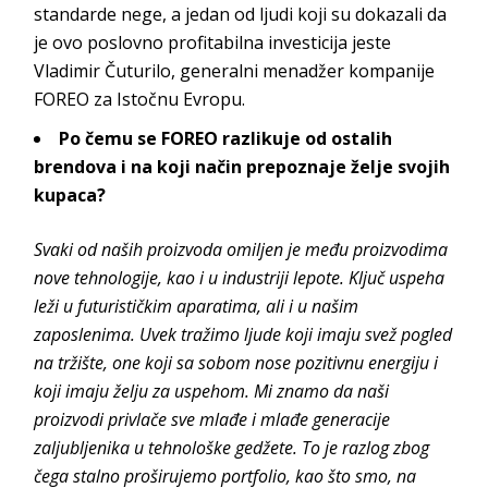
standarde nege, a jedan od ljudi koji su dokazali da
je ovo poslovno profitabilna investicija jeste
Vladimir Čuturilo, generalni menadžer kompanije
FOREO za Istočnu Evropu.
Po čemu se FOREO razlikuje od ostalih
brendova i na koji način prepoznaje želje svojih
kupaca?
Svaki od naših proizvoda omiljen je među proizvodima
nove tehnologije, kao i u industriji lepote. Ključ uspeha
leži u futurističkim aparatima, ali i u našim
zaposlenima. Uvek tražimo ljude koji imaju svež pogled
na tržište, one koji sa sobom nose pozitivnu energiju i
koji imaju želju za uspehom. Mi znamo da naši
proizvodi privlače sve mlađe i mlađe generacije
zaljubljenika u tehnološke gedžete. To je razlog zbog
čega stalno proširujemo portfolio, kao što smo, na