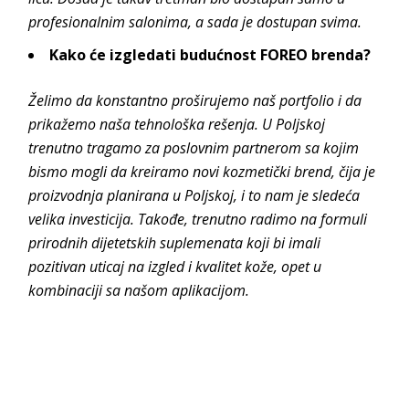
profesionalnim salonima, a sada je dostupan svima.
Kako će izgledati budućnost FOREO brenda?
Želimo da konstantno proširujemo naš portfolio i da
prikažemo naša tehnološka rešenja. U Poljskoj
trenutno tragamo za poslovnim partnerom sa kojim
bismo mogli da kreiramo novi kozmetički brend, čija je
proizvodnja planirana u Poljskoj, i to nam je sledeća
velika investicija. Takođe, trenutno radimo na formuli
prirodnih dijetetskih suplemenata koji bi imali
pozitivan uticaj na izgled i kvalitet kože, opet u
kombinaciji sa našom aplikacijom.