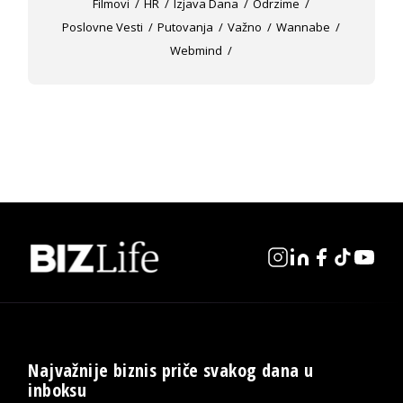
Filmovi
HR
Izjava Dana
Odrzime
Poslovne Vesti
Putovanja
Važno
Wannabe
Webmind
Najvažnije biznis priče svakog dana u
inboksu