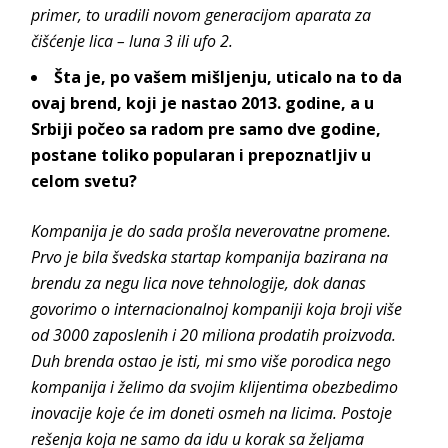
primer, to uradili novom generacijom aparata za
čišćenje lica –
luna 3
ili
ufo 2
.
Šta je, po vašem mišljenju, uticalo na to da
ovaj brend, koji je nastao 2013. godine, a u
Srbiji počeo sa radom pre samo dve godine,
postane toliko popularan i prepoznatljiv u
celom svetu?
Kompanija je do sada prošla neverovatne promene.
Prvo je bila švedska startap kompanija bazirana na
brendu za negu lica nove tehnologije, dok danas
govorimo o internacionalnoj kompaniji koja broji više
od 3000 zaposlenih i 20 miliona prodatih proizvoda.
Duh brenda ostao je isti, mi smo više porodica nego
kompanija i želimo da svojim klijentima obezbedimo
inovacije koje će im doneti osmeh na licima. Postoje
rešenja koja ne samo da idu u korak sa željama