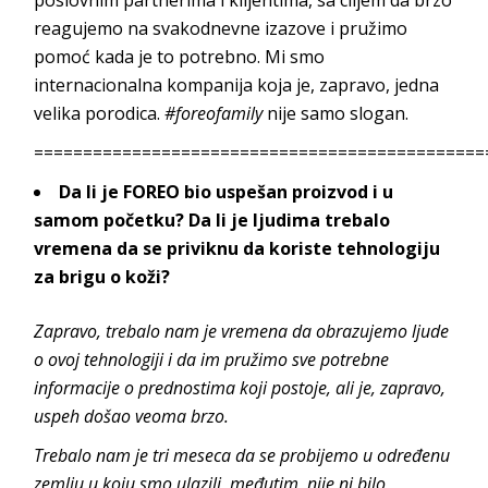
reagujemo na svakodnevne izazove i pružimo
pomoć kada je to potrebno. Mi smo
internacionalna kompanija koja je, zapravo, jedna
velika porodica.
#foreofamily
nije samo slogan.
==============================================
Da li je FOREO bio uspešan proizvod i u
samom početku? Da li je ljudima trebalo
vremena da se priviknu da koriste tehnologiju
za brigu o koži?
Zapravo, trebalo nam je vremena da obrazujemo ljude
o ovoj tehnologiji i da im pružimo sve potrebne
informacije o prednostima koji postoje, ali je, zapravo,
uspeh došao veoma brzo.
Trebalo nam je tri meseca da se probijemo u određenu
zemlju u koju smo ulazili, međutim, nije ni bilo