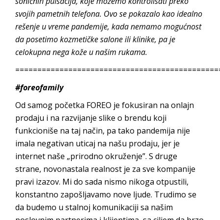
soničnih pulsacija, koje možemo kontrolisati preko
svojih pametnih telefona. Ovo se pokazalo kao idealno
rešenje u vreme pandemije, kada nemamo mogućnost
da posetimo kozmetičke salone ili klinike, pa je
celokupna nega kože u našim rukama.
==============================================
#foreofamily
Od samog početka FOREO je fokusiran na onlajn
prodaju i na razvijanje slike o brendu koji
funkcioniše na taj način, pa tako pandemija nije
imala negativan uticaj na našu prodaju, jer je
internet naše „prirodno okruženje”. S druge
strane, novonastala realnost je za sve kompanije
pravi izazov. Mi do sada nismo nikoga otpustili,
konstantno zapošljavamo nove ljude. Trudimo se
da budemo u stalnoj komunikaciji sa našim
poslovnim partnerima i klijentima, sa ciljem da brzo