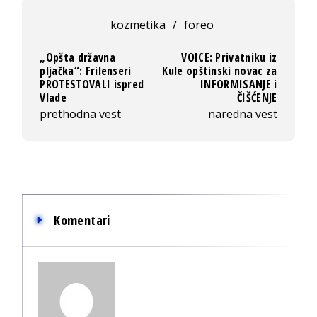
kozmetika
/
foreo
„Opšta državna
VOICE: Privatniku iz
pljačka“: Frilenseri
Kule opštinski novac za
PROTESTOVALI ispred
INFORMISANJE i
Vlade
ČIŠĆENJE
prethodna vest
naredna vest
Komentari