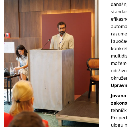
današn
standar
efikasn
automat
razumev
i suoča
konkret
multidi
možemo 
održivo
okružen
Upravn
Jovana
zakons
tehničk
Propert
ulogu n