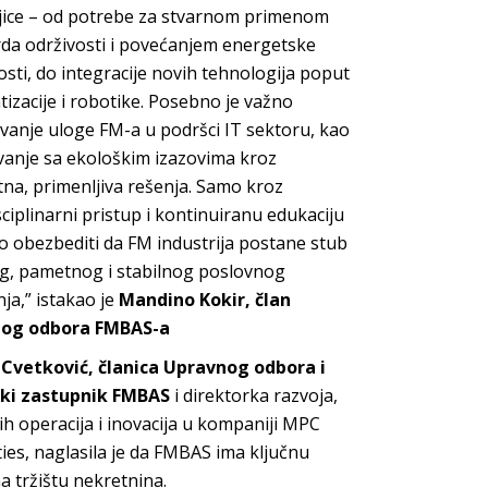
jice – od potrebe za stvarnom primenom
da održivosti i povećanjem energetske
osti, do integracije novih tehnologija poput
izacije i robotike. Posebno je važno
anje uloge FM-a u podršci IT sektoru, kao
vanje sa ekološkim izazovima kroz
na, primenljiva rešenja. Samo kroz
sciplinarni pristup i kontinuiranu edukaciju
obezbediti da FM industrija postane stub
g, pametnog i stabilnog poslovnog
ja,” istakao je
Mandino Kokir, član
og odbora FMBAS-a
 Cvetković, članica Upravnog odbora i
ki zastupnik FMBAS
i direktorka razvoja,
ih operacija i inovacija u kompaniji MPC
ies, naglasila je da FMBAS ima ključnu
a tržištu nekretnina.