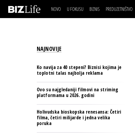
NOVO
U FOKUSU
BIZNIS
PREDUZETNIŠTVO
IZJAVA DANA
BIZNIS SCENA
VIDEO
REAL ESTATE
IZJAVA DANA
BIZNIS SCENA
BREND I KOMUNIKACI
VIDEO
REAL ESTATE
ESG & ENERGY
NAJNOVIJE
BREND I KOMUNIKACI
BANKE
ESG & ENERGY
OSIGURANJE
Ko navija za 40 stepeni? Biznisi kojima je
BANKE
toplotni talas najbolja reklama
TECH I AI
OSIGURANJE
BIZNIS & SPORT
Ovo su najgledaniji filmovi na striming
TECH I AI
platformama u 2026. godini
PULS REGIONA
BIZNIS & SPORT
NOVO NA RAFU
Holivudska bioskopska renesansa: Četiri
PULS REGIONA
filma, četiri milijarde i jedna velika
poruka
NOVO NA RAFU