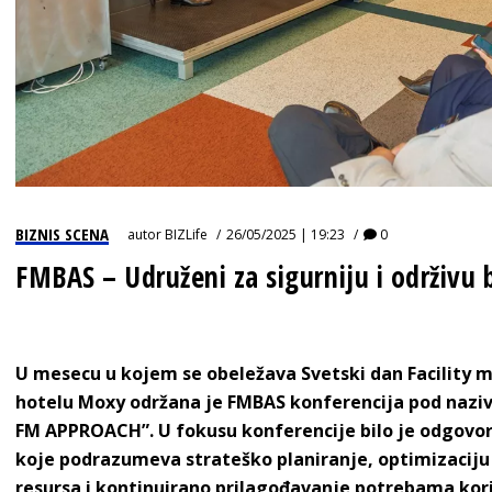
BIZNIS SCENA
autor
BIZLife
26/05/2025 | 19:23
0
FMBAS – Udruženi za sigurniju i održivu
U mesecu u kojem se obeležava Svetski dan Facility 
hotelu Moxy održana je FMBAS konferencija pod naz
FM APPROACH”. U fokusu konferencije bilo je odgovo
koje podrazumeva strateško planiranje, optimizaciju 
resursa i kontinuirano prilagođavanje potrebama kori