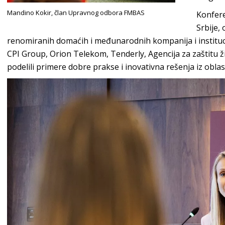
Mandino Kokir, član Upravnog odbora FMBAS
Konfere
Srbije,
renomiranih domaćih i međunarodnih kompanija i instituci
CPI Group, Orion Telekom, Tenderly, Agencija za zaštitu ž
podelili primere dobre prakse i inovativna rešenja iz obla