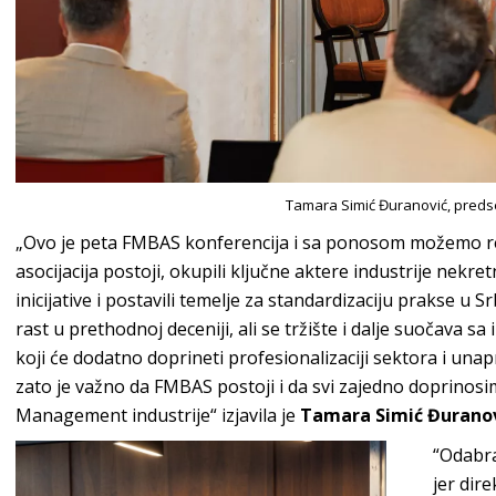
Tamara Simić Đuranović, pred
„Ovo je peta FMBAS konferencija i sa ponosom možemo re
asocijacija postoji, okupili ključne aktere industrije nekr
inicijative i postavili temelje za standardizaciju prakse u S
rast u prethodnoj deceniji, ali se tržište i dalje suočava 
koji će dodatno doprineti profesionalizaciji sektora i un
zato je važno da FMBAS postoji i da svi zajedno doprinosimo
Management industrije“ izjavila je
Tamara Simić Đuranov
“Odabra
jer dir