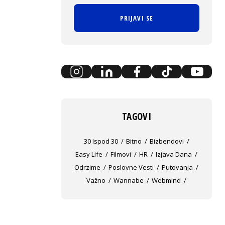
PRIJAVI SE
TAGOVI
30 Ispod 30
Bitno
Bizbendovi
Easy Life
Filmovi
HR
Izjava Dana
Odrzime
Poslovne Vesti
Putovanja
Važno
Wannabe
Webmind