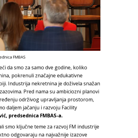
sednica FMBAS
ći da smo za samo dve godine, koliko
etnina, pokrenuli značajne edukativne
rbiji. Industrija nekretnina je doživela snažan
sa izazovima. Pred nama su ambiciozni planovi
apređenju održivog upravljanja prostorom,
 daljem jačanju i razvoju Facility
ić, predsednica FMBAS-a.
li smo ključne teme za razvoj FM industrije
ektno odgovaraju na najvažnije izazove