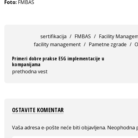
Foto:
FMBAS
sertifikacija
/
FMBAS
/
Facility Manageme
facility management
/
Pametne zgrade
/
O
Primeri dobre prakse ESG implementacije u
kompanijama
prethodna vest
OSTAVITE KOMENTAR
Vaša adresa e-pošte neće biti objavljena.
Neophodna p