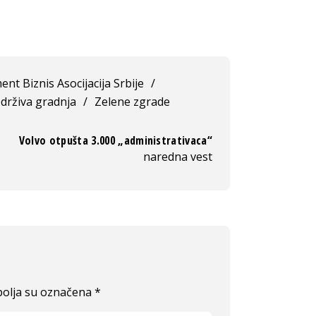
nt Biznis Asocijacija Srbije
/
drživa gradnja
/
Zelene zgrade
Volvo otpušta 3.000 „administrativaca“
naredna vest
olja su označena
*