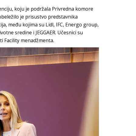
nciju, koju je podržala Privredna komore
 obeležilo je prisustvo predstavnika
ja, među kojima su Lidl, IFC, Energo group,
ivotne sredine i JEGGAER. Učesnici su
sti Facility menadžmenta.