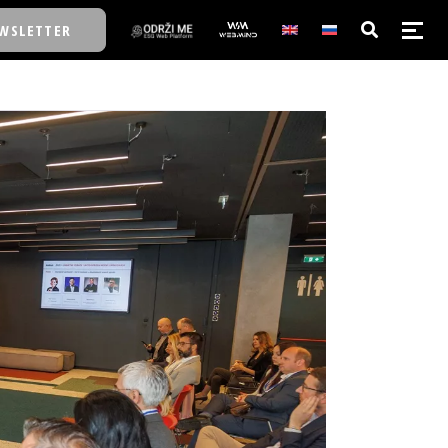
WSLETTER
E/SCHOOL
E/SCHOOL
A
A