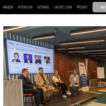
KARIJERA
AFTERHOUR
BIZTRAVEL
GASTRO ZONA
PROJEKTI
NE
POSAO
FILM I SCENA
NAJKOLEGA
LJUDI (HR)
KNJIGE
TASTY TALKS
POSAO
FILM I SCENA
NAJKOLEGA
JE
MOJ UGAO
AUTO SVET
30 ISPOD 30
LJUDI (HR)
KNJIGE
TASTY TALKS
USAVRŠAVANJE
STIL
BACK TO OFFIC
JE
MOJ UGAO
AUTO SVET
30 ISPOD 30
KNOW-HOW
WELLBEING
BIZBENDOVI
USAVRŠAVANJE
STIL
BACK TO OFFIC
BIZKOLEGIJUM
KNOW-HOW
WELLBEING
BIZBENDOVI
BMW BIZNIS LIG
BIZKOLEGIJUM
BIZLIFE WEEK
BMW BIZNIS LIG
IZJAVA GODINE
BIZLIFE WEEK
IZJAVA GODINE