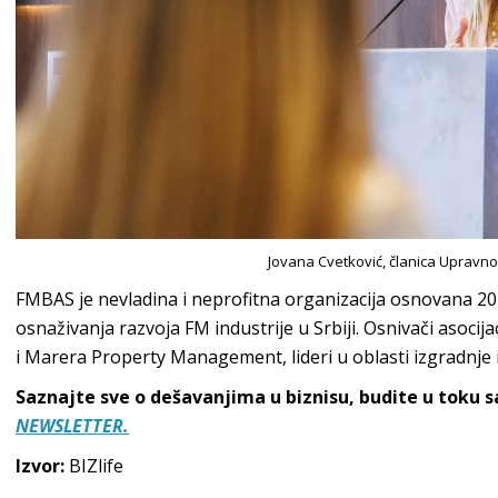
Jovana Cvetković, članica Uprav
FMBAS je nevladina i neprofitna organizacija osnovana 2023
osnaživanja razvoja FM industrije u Srbiji. Osnivači asoc
i Marera Property Management, lideri u oblasti izgradnje 
Saznajte sve o dešavanjima u biznisu, budite u toku 
NEWSLETTER.
Izvor:
BIZlife