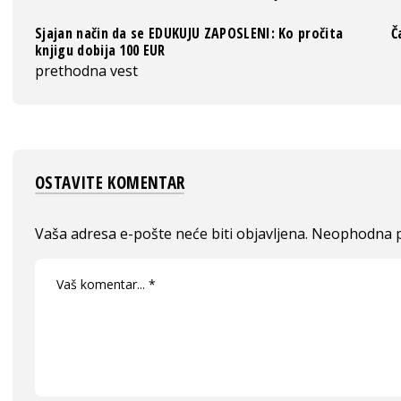
Sjajan način da se EDUKUJU ZAPOSLENI: Ko pročita
Č
knjigu dobija 100 EUR
prethodna vest
OSTAVITE KOMENTAR
Vaša adresa e-pošte neće biti objavljena.
Neophodna p