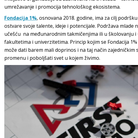
umrežavanje i promocija tehnološkog ekosistema.
Fondacija 1%
, osnovana 2018. godine, ima za cilj podršku
ostvare svoje talente, ideje i potencijale. Podržava mlade 
učešću na međunarodnim takmičenjima ili u školovanju 
fakultetima i univerzitetima. Princip kojim se Fondacija 1
može dati barem mali doprinos i na taj način zajedničkim
promenu i poboljšati svet u kojem živimo.