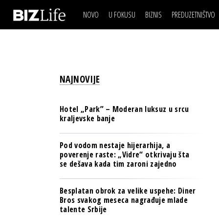
NOVO
U FOKUSU
BIZNIS
PREDUZETNIŠTVO
IZJAVA DANA
BIZNIS SCENA
VIDEO
REAL ESTATE
IZJAVA DANA
BIZNIS SCENA
BREND I KOMUNIKACI
VIDEO
REAL ESTATE
ESG & ENERGY
NAJNOVIJE
BREND I KOMUNIKACI
BANKE
ESG & ENERGY
OSIGURANJE
Hotel „Park” – Moderan luksuz u srcu
BANKE
kraljevske banje
TECH I AI
OSIGURANJE
BIZNIS & SPORT
Pod vodom nestaje hijerarhija, a
TECH I AI
poverenje raste: „Vidre“ otkrivaju šta
PULS REGIONA
se dešava kada tim zaroni zajedno
BIZNIS & SPORT
NOVO NA RAFU
PULS REGIONA
Besplatan obrok za velike uspehe: Diner
Bros svakog meseca nagrađuje mlade
NOVO NA RAFU
talente Srbije