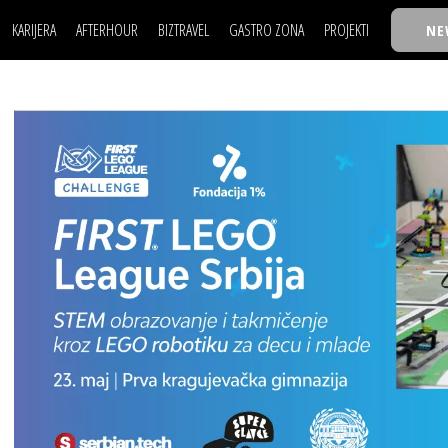
KARIJERA
AFTERHOUR
BIZTRAVEL
GASTRO ZONA
PROJEKTI
NE
POSAO
FILM I SCENA
NAJKOLEGA
LJUDI (HR)
KNJIGE
TASTY TALKS
POSAO
FILM I SCENA
NAJKOLEGA
JE
MOJ UGAO
AUTO SVET
30 ISPOD 30
LJUDI (HR)
KNJIGE
TASTY TALKS
USAVRŠAVANJE
STIL
BACK TO OFFIC
JE
MOJ UGAO
AUTO SVET
30 ISPOD 30
KNOW-HOW
WELLBEING
BIZBENDOVI
USAVRŠAVANJE
STIL
BACK TO OFFIC
BIZKOLEGIJUM
KNOW-HOW
WELLBEING
BIZBENDOVI
BMW BIZNIS LIG
BIZKOLEGIJUM
BIZLIFE WEEK
BMW BIZNIS LIG
IZJAVA GODINE
BIZLIFE WEEK
IZJAVA GODINE