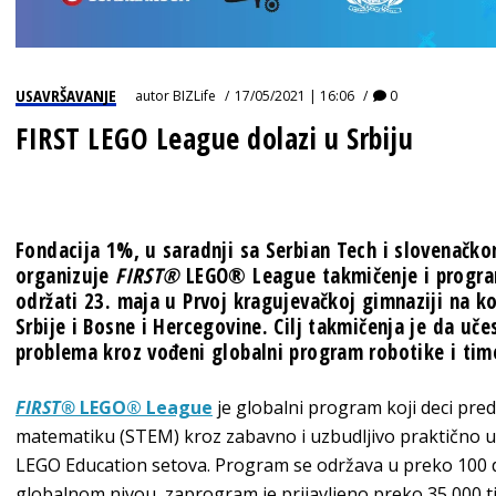
USAVRŠAVANJE
autor
BIZLife
17/05/2021 | 16:06
0
FIRST LEGO League dolazi u Srbiju
Fondacija 1%, u saradnji sa
Serbian Tech
i slovenačko
organizuje
FIRST®
LEGO® League takmičenje i program
održati 23. maja u Prvoj kragujevačkoj gimnaziji na k
Srbije i Bosne i Hercegovine. Cilj takmičenja je da uče
problema kroz vođeni globalni program robotike i tim
FIRST®
LEGO® League
je globalni program koji deci pred
matematiku (STEM) kroz zabavno i uzbudljivo praktično uč
LEGO Education setova. Program se održava u preko 100 dr
globalnom nivou, zaprogram je prijavljeno preko 35 000 t