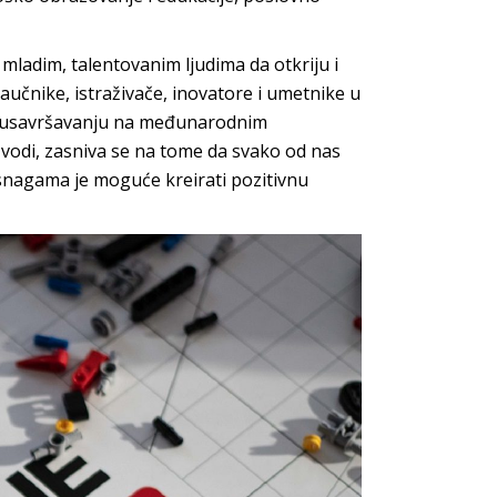
 mladim, talentovanim ljudima da otkriju i
naučnike, istraživače, inovatore i umetnike u
i usavršavanju na međunarodnim
% vodi, zasniva se na tome da svako od nas
 snagama je moguće kreirati pozitivnu