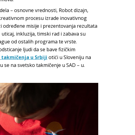
 dela – osnovne vrednosti, Robot dizajn,
 kreativnom procesu izrade inovativnog
zi određene misije i prezentovanja rezultata
ticaj, inkluzija, timski rad i zabava su
ue od ostalih programa te vrste.
sticanje ljudi da se bave fizičkim
takmičenja u Srbiji
otići u Sloveniju na
u se na svetsko takmičenje u SAD – u.