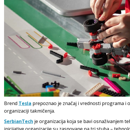
Brend
Tesla
prepoznao je značaj i vrednosti programa i 
organizaciji takmičenja.
SerbianTech
je organizacija koja se bavi osnaživanjem te
inicijative organizacije su zasnovane na tri stuba – tehno