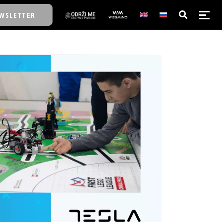
WSLETTER
E/SCHOOL
E/SCHOOL
A
A