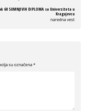
ak 60 SUMNJIVIH DIPLOMA sa Univerziteta u
Kragujevcu
naredna vest
olja su označena
*