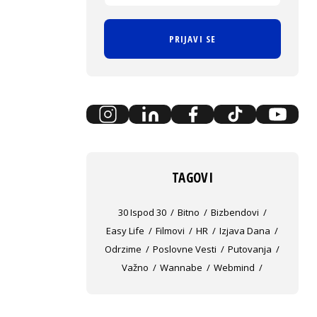
PRIJAVI SE
TAGOVI
30 Ispod 30
Bitno
Bizbendovi
Easy Life
Filmovi
HR
Izjava Dana
Odrzime
Poslovne Vesti
Putovanja
Važno
Wannabe
Webmind