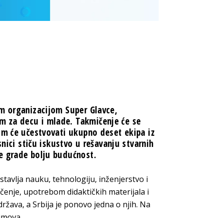
m organizacijom
Super Glavce
,
 za decu i mlade. Takmičenje će se
om će učestvovati ukupno deset ekipa iz
snici stiču iskustvo u rešavanju stvarnih
e grade bolju budućnost.
stavlja nauku, tehnologiju, inženjerstvo i
enje, upotrebom didaktičkih materijala i
žava, a Srbija je ponovo jedna o njih. Na
imova.