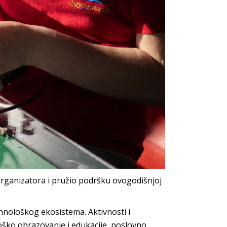
organizatora i pružio podršku ovogodišnjoj
hnološkog ekosistema. Aktivnosti i
loško obrazovanje i edukacije, poslovno