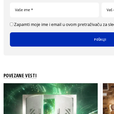
Zapamti moje ime i email u ovom pretraživaču za sl
POVEZANE VESTI