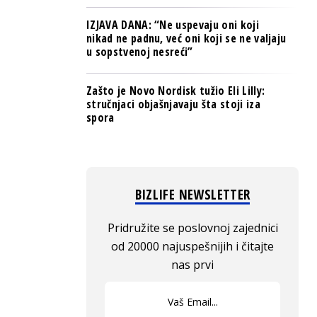
IZJAVA DANA: “Ne uspevaju oni koji
nikad ne padnu, već oni koji se ne valjaju
u sopstvenoj nesreći”
Zašto je Novo Nordisk tužio Eli Lilly:
stručnjaci objašnjavaju šta stoji iza
spora
BIZLIFE NEWSLETTER
Pridružite se poslovnoj zajednici
od 20000 najuspešnijih i čitajte
nas prvi