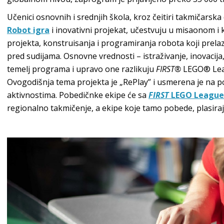
Učenici osnovnih i srednjih škola, kroz čeitiri takmičarska
Robot igra
i inovativni projekat, učestvuju u misaonom i
projekta, konstruisanja i programiranja robota koji prela
pred sudijama. Osnovne vrednosti – istraživanje, inovacija, u
temelj programa i upravo one razlikuju
FIRST®
LEGO® Leag
Ovogodišnja tema projekta je „RePlay” i usmerena je na pod
aktivnostima. Pobedičnke ekipe će sa
FIRST
LEGO League 
regionalno takmičenje, a ekipe koje tamo pobede, plasiraj