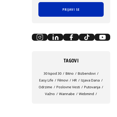
PRIJAVI SE
TAGOVI
30 Ispod 30
Bitno
Bizbendovi
Easy Life
Filmovi
HR
Izjava Dana
Odrzime
Poslovne Vesti
Putovanja
Važno
Wannabe
Webmind