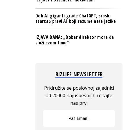
Dok AI giganti grade ChatGPT, srpski
startap pravi AI koji razume naše jezike
IZJAVA DANA: „Dobar direktor mora da
služi svom timu“
BIZLIFE NEWSLETTER
Pridružite se poslovnoj zajednici
od 20000 najuspešnijih i čitajte
nas prvi