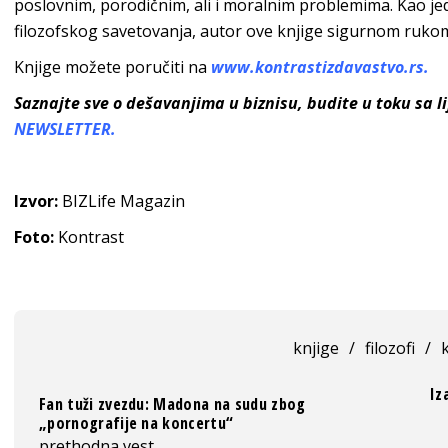
poslovnim, porodičnim, ali i moralnim problemima. Kao je
filozofskog savetovanja, autor ove knjige sigurnom rukom
Knjige možete p
oručiti na
www.kontrastizda
vastvo.rs.
Saznajte sve o dešavanjima u biznisu, budite u toku sa 
NEWSLETTER.
Izvor:
BIZLife Magazin
Foto:
Kontrast
knjige
/
filozofi
/
Iz
Fan tuži zvezdu: Madona na sudu zbog
„pornografije na koncertu“
prethodna vest