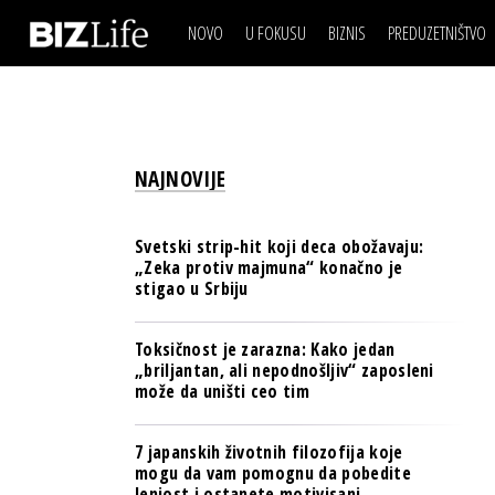
NOVO
U FOKUSU
BIZNIS
PREDUZETNIŠTVO
IZJAVA DANA
BIZNIS SCENA
VIDEO
REAL ESTATE
IZJAVA DANA
BIZNIS SCENA
BREND I KOMUNIKACI
VIDEO
REAL ESTATE
ESG & ENERGY
NAJNOVIJE
BREND I KOMUNIKACI
BANKE
ESG & ENERGY
OSIGURANJE
Svetski strip-hit koji deca obožavaju:
BANKE
„Zeka protiv majmuna“ konačno je
TECH I AI
stigao u Srbiju
OSIGURANJE
BIZNIS & SPORT
TECH I AI
Toksičnost je zarazna: Kako jedan
PULS REGIONA
„briljantan, ali nepodnošljiv“ zaposleni
BIZNIS & SPORT
može da uništi ceo tim
NOVO NA RAFU
PULS REGIONA
7 japanskih životnih filozofija koje
NOVO NA RAFU
mogu da vam pomognu da pobedite
lenjost i ostanete motivisani