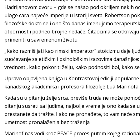
Hadrijanovom dvoru – gde se našao pod okriljem nekih od 
uloge cara najveće imperije u istoriji sveta. Robertson po
filozofske doktrine i ono što danas imenujemo terapeuts
otpornost i podneo brojne nedaće. Čitaocima se otkrivaj
primeniti u savremen
om životu.
„Kako razmišljati kao rimski imperator” stoicizmu daje ljud
suočavanje sa etičkim i psihološkim izazovima današnjice: 
vrednosti, kako pokoriti želju, kako podnositi bol, kako se
Upravo objavljena knjiga u Kontrastovoj ediciji popularne
kanadskog akademika i profesora filozofije Lua
Marinofa.
Kada su u pitanju želje srca, previše truda ne može pomoć
pitanju susreti sa ljudima, najbolje vreme je ono kada se 
prestanete da tražite. I ako ne pronađete, to vam neće smetat
umetnost pronalaženja bez
traženja.
Marinof nas vodi kroz PEACE proces putem kojeg racional