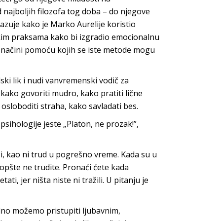
najboljih filozofa tog doba – do njegove
kazuje kako je Marko Aurelije koristio
kim praksama kako bi izgradio emocionalnu
u načini pomoću kojih se iste metode mogu
ski lik i nudi vanvremenski vodič za
kako govoriti mudro, kako pratiti lične
 osloboditi straha, kako savl
adati bes.
 psihologije jeste
„Platon, ne prozak!”
,
i, kao ni trud u pogrešno vreme. Kada su u
uopšte ne trudite. Pronaći ćete kada
i, jer ništa niste ni tražili. U pitanju je
no možemo pristupiti ljubavnim,