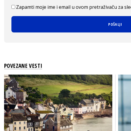
Zapamti moje ime i email u ovom pretraživaču za sl
POVEZANE VESTI