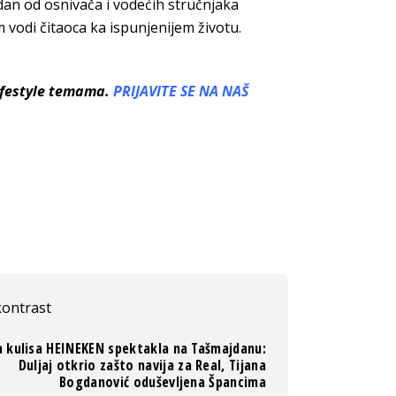
dan od osnivača i vodećih stručnjaka
 vodi čitaoca ka ispunjenijem
životu.
lifestyle temama.
PRIJAVITE SE NA NAŠ
kontrast
a kulisa HEINEKEN spektakla na Tašmajdanu:
Duljaj otkrio zašto navija za Real, Tijana
Bogdanović oduševljena Špancima