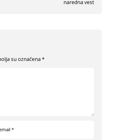
naredna vest
olja su označena
*