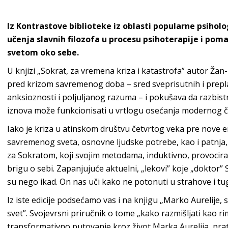
Iz Kontrastove biblioteke
iz oblasti popularne psihol
učenja slavnih filozofa u procesu psihoterapije i pom
svetom
oko sebe.
U knjizi
„Sokrat, za vremena kriza i katastrofa”
autor Žan-L
pred krizom savremenog doba – sred sveprisutnih i prepla
anksioznosti i poljuljanog razuma – i pokušava da razbist
iznova može funkcionisati u vrtlogu osećanja modern
og č
Iako je kriza u atinskom društvu četvrtog veka pre nove 
savremenog sveta, osnovne ljudske potrebe, kao i patnja, 
za Sokratom, koji svojim metodama, induktivno, provocira
brigu o sebi. Zapanjujuće aktuelni, „lekovi” koje „doktor”
su nego ikad. On nas uči kako ne potonuti u strahove i tugu
Iz iste edicije podsećamo vas i na knjigu
„Marko Aurelije, s
svet”
.
Svojevrsni priručnik o tome „kako razmišljati kao ri
transformativno putovanje kroz život Marka Aurelija, pra