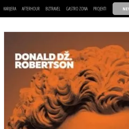
KARIJERA
AFTERHOUR
BIZTRAVEL
GASTRO ZONA
PROJEKTI
NE
POSAO
FILM I SCENA
NAJKOLEGA
LJUDI (HR)
KNJIGE
TASTY TALKS
POSAO
FILM I SCENA
NAJKOLEGA
JE
MOJ UGAO
AUTO SVET
30 ISPOD 30
LJUDI (HR)
KNJIGE
TASTY TALKS
USAVRŠAVANJE
STIL
BACK TO OFFICE/SCHOOL
JE
MOJ UGAO
AUTO SVET
30 ISPOD 30
KNOW-HOW
WELLBEING
BIZBENDOVI
USAVRŠAVANJE
STIL
BACK TO OFFICE/SCHOOL
BIZKOLEGIJUM
KNOW-HOW
WELLBEING
BIZBENDOVI
BMW BIZNIS LIGA
BIZKOLEGIJUM
BIZLIFE WEEK
BMW BIZNIS LIGA
IZJAVA GODINE
BIZLIFE WEEK
IZJAVA GODINE