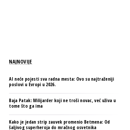
NAJNOVIJE
AI neće pojesti sva radna mesta: Ovo su najtraženiji
poslovi u Evropi u 2026.
Baja Patak: Milijarder koji ne troši novac, već uživa u
tome što ga ima
Kako je jedan strip zauvek promenio Betmena: Od
šaljivog superheroja do mračnog osvetnika