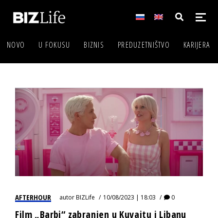
NOVO
U FOKUSU
BIZNIS
PREDUZETNIŠTVO
KARIJERA
AFTERHOUR
autor
BIZLife
10/08/2023 | 18:03
0
Film „Barbi“ zabranjen u Kuvajtu i Libanu