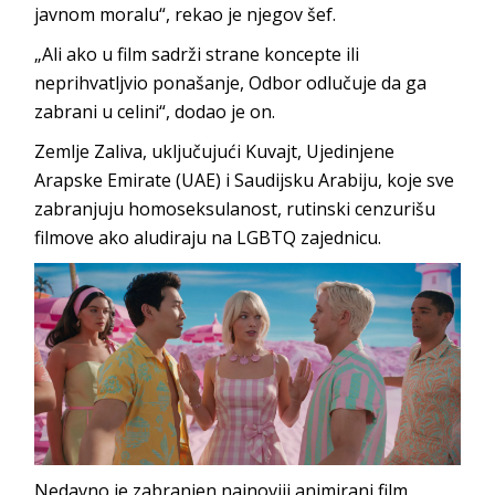
javnom moralu“, rekao je njegov šef.
„Ali ako u film sadrži strane koncepte ili
neprihvatljvio ponašanje, Odbor odlučuje da ga
zabrani u celini“, dodao je on.
Zemlje Zaliva, uključujući Kuvajt, Ujedinjene
Arapske Emirate (UAE) i Saudijsku Arabiju, koje sve
zabranjuju homoseksulanost, rutinski cenzurišu
filmove ako aludiraju na LGBTQ zajednicu.
Nedavno je zabranjen najnoviji animirani film