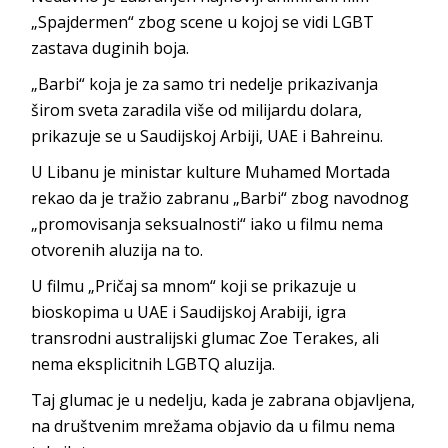
„Spajdermen“ zbog scene u kojoj se vidi LGBT
zastava duginih boja.
„Barbi“ koja je za samo tri nedelje prikazivanja
širom sveta zaradila više od milijardu dolara,
prikazuje se u Saudijskoj Arbiji, UAE i Bahreinu.
U Libanu je ministar kulture Muhamed Mortada
rekao da je tražio zabranu „Barbi“ zbog navodnog
„promovisanja seksualnosti“ iako u filmu nema
otvorenih aluzija na to.
U filmu „Pričaj sa mnom“ koji se prikazuje u
bioskopima u UAE i Saudijskoj Arabiji, igra
transrodni australijski glumac Zoe Terakes, ali
nema eksplicitnih LGBTQ aluzija.
Taj glumac je u nedelju, kada je zabrana objavljena,
na društvenim mrežama objavio da u filmu nema