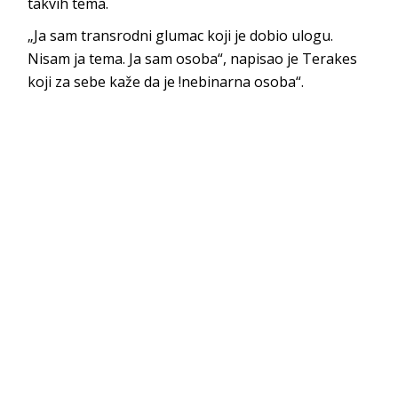
takvih tema.
„Ja sam transrodni glumac koji je dobio ulogu.
Nisam ja tema. Ja sam osoba“, napisao je Terakes
koji za sebe kaže da je !nebinarna osoba“.