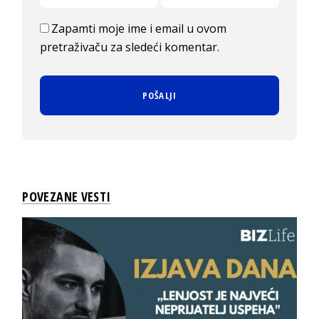
Zapamti moje ime i email u ovom
pretraživaču za sledeći komentar.
POVEZANE VESTI