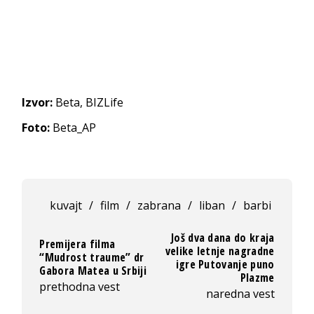
Izvor:
Beta, BIZLife
Foto:
Beta_AP
kuvajt
/
film
/
zabrana
/
liban
/
barbi
Još dva dana do kraja
Premijera filma
velike letnje nagradne
“Mudrost traume” dr
igre Putovanje puno
Gabora Matea u Srbiji
Plazme
prethodna vest
naredna vest