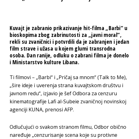
Kuvajt je zabranio prikazivanje hit-filma „Barbi“ u
bioskopima zbog zabrinutosti za „javni moral“,
rekli su zvaničnici i potvrdili da je zabranjen i jedan
film strave i užasa u kojem glumi transrodna
osoba. Dan ranije, odluku o zabrani filma je donelo
i Ministarstvo kulture Libana.
Ti filmovi – „Barbi“ i „Pričaj sa mnom“ (Talk to Me),
„šire ideje i uverenja strana kuvajtskom društvu i
javnom redu“, izjavio je šef Odbora za cenzuru
kinematografije Lafi al-Subeie zvaničnoj novinskoj
agenciji KUNA, prenosi AFP.
Odlučujući o svakom stranom filmu, Odbor obično
naređuje „cenzurisanje scena koje su protivne