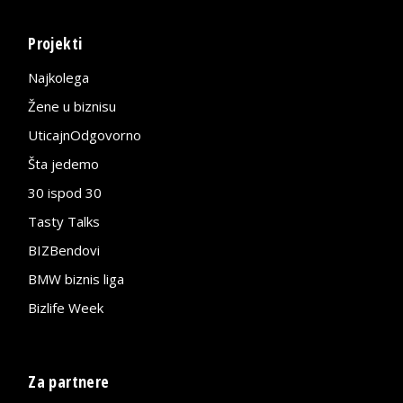
Projekti
Najkolega
Žene u biznisu
UticajnOdgovorno
Šta jedemo
30 ispod 30
Tasty Talks
BIZBendovi
BMW biznis liga
Bizlife Week
Za partnere