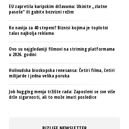
EU zapretila karipskim državama: Ukinite „zlatne
pasoše“ ili gubite bezvizni režim
Ko navija za 40 stepeni? Biznisi kojima je toplotni
talas najbolja reklama
Ovo su najgledaniji filmovi na striming platformama
u 2026. godini
Holivudska bioskopska renesansa: Četiri filma, četiri
milijarde i jedna velika poruka
Job hugging menja tržište rada: Zaposleni se sve više
drže sigurnosti, ali to može imati posledice
BIZLIFE NEWSLETTER