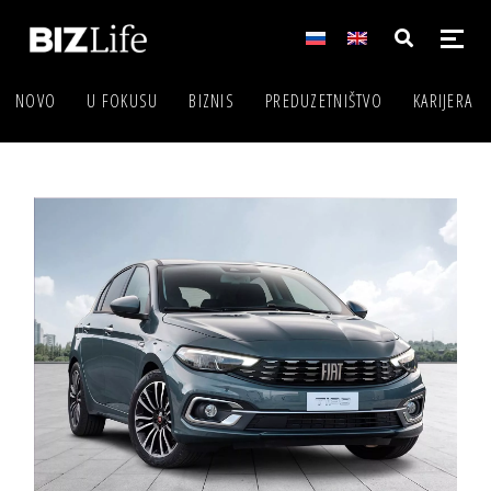
NOVO
U FOKUSU
BIZNIS
PREDUZETNIŠTVO
KARIJERA