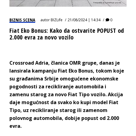
BIZNIS SCENA
autor
BIZLife
21/08/2024 | 14:34
0
Fiat Eko Bonus: Kako da ostvarite POPUST od
2.000 evra za novo vozilo
Crossroad Adria, članica OMR grupe, danas je
lansirala kampanju Fiat Eko Bonus, tokom koje
su građanima Srbije omogućene ekonomske
pogodnosti za recikliranje automobila i
zamenu starog za novo Fiat Tipo vozilo.
Akcija
daje mogućnost da svako ko kupi
model Fiat
Tipo
, uz recikliranje starog ili zamenom
polovnog automobila
,
dobije popust od 2.
0
00
evra.