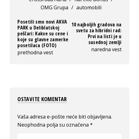
OMG Grupa
/
automobili
Posetili smo novi AKVA
10 najboljih gradova na
PARK u Deliblatskoj
svetu za hibridni rad:
peščari: Kakve su cene i
Prvi na listi je u
koje su glavne zamerke
susednoj zemlji
posetilaca (FOTO)
naredna vest
prethodna vest
OSTAVITE KOMENTAR
Vaša adresa e-pošte neće biti objavljena.
Neophodna polja su označena
*