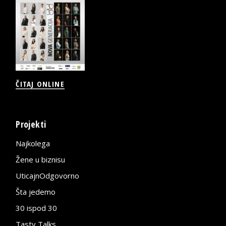
ČITAJ ONLINE
Projekti
Najkolega
Žene u biznisu
UticajnOdgovorno
Šta jedemo
30 ispod 30
Tasty Talks