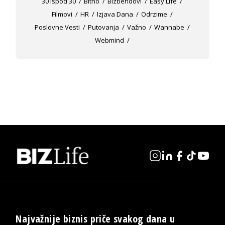
30 Ispod 30
Bitno
Bizbendovi
Easy Life
Filmovi
HR
Izjava Dana
Odrzime
Poslovne Vesti
Putovanja
Važno
Wannabe
Webmind
Najvažnije biznis priče svakog dana u