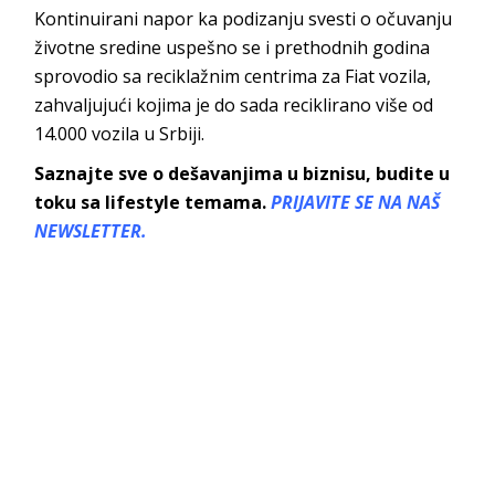
Kontinuirani napor ka podizanju svesti o očuvanju
životne sredine uspešno se i prethodnih godina
sprovodio sa reciklažnim centrima za Fiat vozila,
zahvaljujući kojima je do sada reciklirano više od
14.000 vozila u Srbiji.
Saznajte sve o dešavanjima u biznisu, budite u
toku sa lifestyle temama.
PRIJAVITE SE NA NAŠ
NEWSLETTER.