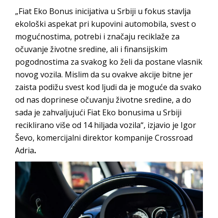
„Fiat Eko Bonus inicijativa u Srbiji u fokus stavlja
ekološki aspekat pri kupovini automobila, svest o
mogućnostima, potrebi i značaju reciklaže za
očuvanje životne sredine, ali i finansijskim
pogodnostima za svakog ko želi da postane vlasnik
novog vozila. Mislim da su ovakve akcije bitne jer
zaista podižu svest kod ljudi da je moguće da svako
od nas doprinese očuvanju životne sredine, a do
sada je zahvaljujući Fiat Eko bonusima u Srbiji
reciklirano više od 14 hiljada vozila“, izjavio je Igor
Ševo, komercijalni direktor kompanije Crossroad
Adria
.