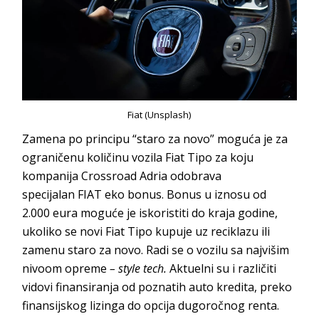
Fiat (Unsplash)
Zamena po principu “staro za novo” moguća je za
ograničenu količinu vozila Fiat Tipo za koju
kompanija Crossroad Adria odobrava
specijalan FIAT eko bonus. Bonus u iznosu od
2.000 eura moguće je iskoristiti do kraja godine,
ukoliko se novi Fiat Tipo kupuje uz reciklazu ili
zamenu staro za novo. Radi se o vozilu sa najvišim
nivoom opreme
– style tech.
Aktuelni su i različiti
vidovi finansiranja od poznatih auto kredita, preko
finansijskog lizinga do opcija dugoročnog renta.