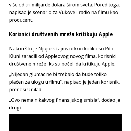
više od tri milijarde dolara širom sveta. Pored toga,
napisao je scenario za Vukove i radio na filmu kao
producent.
Korisnici društvenih mreža kritikuju Apple
Nakon što je Njujork tajms otkrio koliko su Pit i
Kluni zaradili od Appleovog novog filma, korisnici
društvene mreže Iks su počeli da kritikuju Apple.
„Nijedan glumac ne bi trebalo da bude toliko
plaćen za ulogu u filmu“, napisao je jedan korisnik,
prenosi Unilad.
„Ovo nema nikakvog finansijskog smisla“, dodao je
drugi.