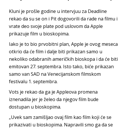
Kluni je prošle godine u intervjuu za Deadline
rekao da su se on i Pit dogovorili da rade na filmu i
vrate deo svoje plate pod uslovom da Apple
prikazuje film u bioskopima.
Iako je to bio prvobitni plan, Apple je ovog meseca
otkrio da će film i dalje biti prikazan samo u
nekoliko odabranih američkih bioskopa i da će biti
emitovan 27. septembra. Isto tako, biće prikazan
samo van SAD na Venecijanskom filmskom
festivalu 1. septembra.
Vots je rekao da ga je Appleova promena
iznenadila jer je želeo da njegov film bude
dostupan u bioskopima.
„Uvek sam zamišljao ovaj film kao film koji će se
prikazivati u bioskopima. Napravili smo ga da se