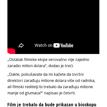
„Ostatak filmske ekipe verovatno nije zajedno
zaradio milion dolara“, dodao je treći.
„Dakle, pokušavate da mi kažete da izvršni
direktori zarađuju milione dolara više od radnika,
ali filmski reditelji bi trebalo da zarađuju milione
manje od glumaca?“ napisao je četvrti.
Film je trebalo da bude prikazan u bioskopu