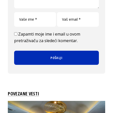
Zapamti moje ime i email u ovom
pretraživaču za sledeći komentar.
POVEZANE VESTI