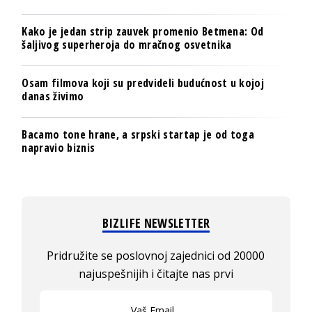
Kako je jedan strip zauvek promenio Betmena: Od
šaljivog superheroja do mračnog osvetnika
Osam filmova koji su predvideli budućnost u kojoj
danas živimo
Bacamo tone hrane, a srpski startap je od toga
napravio biznis
BIZLIFE NEWSLETTER
Pridružite se poslovnoj zajednici od 20000
najuspešnijih i čitajte nas prvi