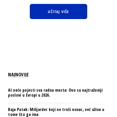
UČITAJ VIŠE
NAJNOVIJE
AI neće pojesti sva radna mesta: Ovo su najtraženiji
poslovi u Evropi u 2026.
Baja Patak: Milijarder koji ne troši novac, već uživa u
tome što ga ima