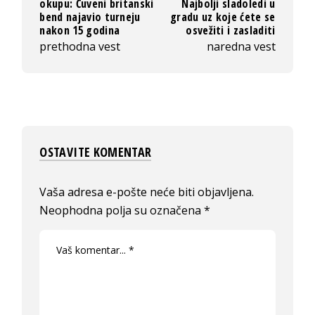
okupu: Čuveni britanski
Najbolji sladoledi u
bend najavio turneju
gradu uz koje ćete se
nakon 15 godina
osvežiti i zasladiti
prethodna vest
naredna vest
OSTAVITE KOMENTAR
Vaša adresa e-pošte neće biti objavljena.
Neophodna polja su označena
*