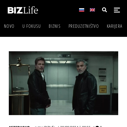
NOVO
U FOKUSU
BIZNIS
PREDUZETNIŠTVO
KARIJERA