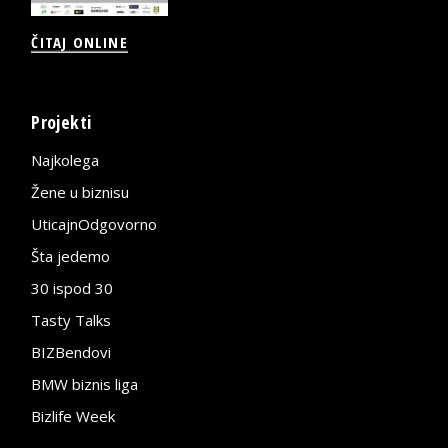
ČITAJ ONLINE
Projekti
Najkolega
Žene u biznisu
UticajnOdgovorno
Šta jedemo
30 ispod 30
Tasty Talks
BIZBendovi
BMW biznis liga
Bizlife Week