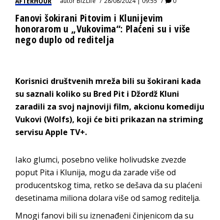
AFTERHOUR
autor
BIZLife
28/08/2024 | 09:55
0
Fanovi šokirani Pitovim i Klunijevim
honorarom u „Vukovima“: Plaćeni su i više
nego duplo od reditelja
Korisnici društvenih mreža bili su šokirani kada
su saznali koliko su Bred Pit i Džordž Kluni
zaradili za svoj najnoviji film, akcionu komediju
Vukovi (Wolfs), koji će biti prikazan na striming
servisu Apple TV+.
Iako glumci, posebno velike holivudske zvezde
poput Pita i Klunija, mogu da zarade više od
producentskog tima, retko se dešava da su plaćeni
desetinama miliona dolara više od samog reditelja.
Mnogi fanovi bili su iznenađeni činjenicom da su