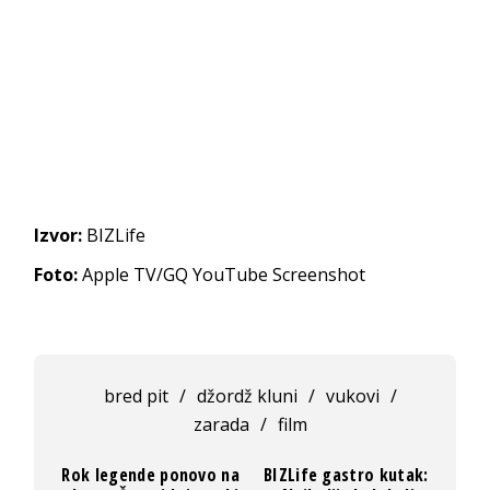
Izvor:
BIZLife
Foto:
Apple TV/GQ YouTube Screenshot
bred pit
/
džordž kluni
/
vukovi
/
zarada
/
film
Rok legende ponovo na
BIZLife gastro kutak: