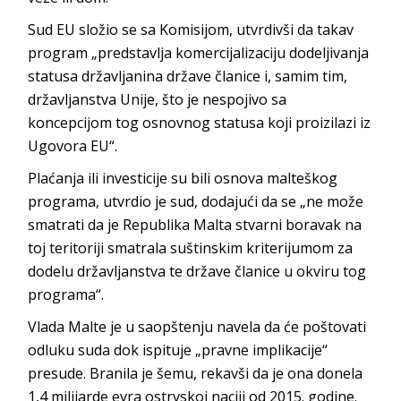
Sud EU složio se sa Komisijom, utvrdivši da takav
program „predstavlja komercijalizaciju dodeljivanja
statusa državljanina države članice i, samim tim,
državljanstva Unije, što je nespojivo sa
koncepcijom tog osnovnog statusa koji proizilazi iz
Ugovora EU“.
Plaćanja ili investicije su bili osnova malteškog
programa, utvrdio je sud, dodajući da se „ne može
smatrati da je Republika Malta stvarni boravak na
toj teritoriji smatrala suštinskim kriterijumom za
dodelu državljanstva te države članice u okviru tog
programa“.
Vlada Malte je u saopštenju navela da će poštovati
odluku suda dok ispituje „pravne implikacije“
presude. Branila je šemu, rekavši da je ona donela
1,4 milijarde evra ostrvskoj naciji od 2015. godine.