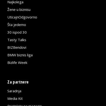
Najkolega
Žene u biznisu
UticajnOdgovorno
Šta jedemo
30 ispod 30
Tasty Talks
BIZBendovi
BMW biznis liga
Bizlife Week
Za partnere
Saradnja
Media Kit