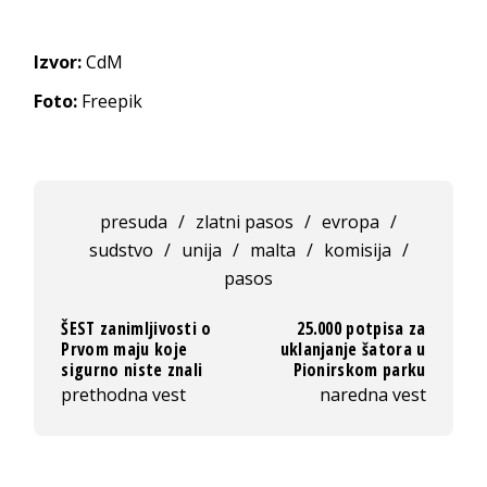
Izvor:
CdM
Foto:
Freepik
presuda
/
zlatni pasos
/
evropa
/
sudstvo
/
unija
/
malta
/
komisija
/
pasos
ŠEST zanimljivosti o
25.000 potpisa za
Prvom maju koje
uklanjanje šatora u
sigurno niste znali
Pionirskom parku
prethodna vest
naredna vest