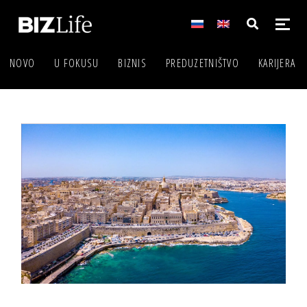
NOVO
U FOKUSU
BIZNIS
PREDUZETNIŠTVO
KARIJERA