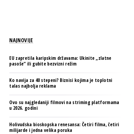
NAJNOVIJE
EU zapretila karipskim državama: Ukinite „zlatne
pasoše“ ili gubite bezvizni režim
Ko navija za 40 stepeni? Biznisi kojima je toplotni
talas najbolja reklama
Ovo su najgledaniji filmovi na striming platformama
u 2026. godini
Holivudska bioskopska renesansa: Četiri filma, četiri
milijarde i jedna velika poruka