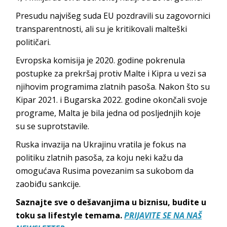
Presudu najvišeg suda EU pozdravili su zagovornici
transparentnosti, ali su je kritikovali malteški
političari.
Evropska komisija je 2020. godine pokrenula
postupke za prekršaj protiv Malte i Kipra u vezi sa
njihovim programima zlatnih pasoša. Nakon što su
Kipar 2021. i Bugarska 2022. godine okončali svoje
programe, Malta je bila jedna od posljednjih koje
su se suprotstavile.
Ruska invazija na Ukrajinu vratila je fokus na
politiku zlatnih pasoša, za koju neki kažu da
omogućava Rusima povezanim sa sukobom da
zaobiđu sankcije.
Saznajte sve o dešavanjima u biznisu, budite u
toku sa lifestyle temama.
PRIJAVITE SE NA NAŠ