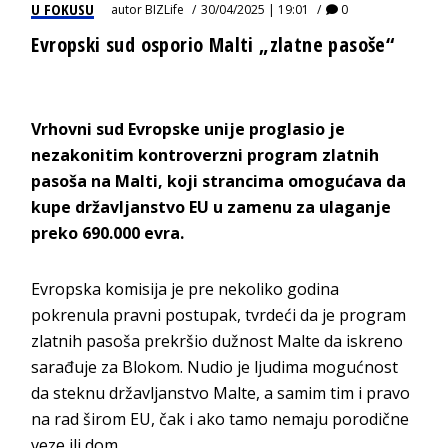
U FOKUSU
autor
BIZLife
30/04/2025 | 19:01
0
Evropski sud osporio Malti „zlatne pasoše“
Vrhovni sud Evropske unije proglasio je
nezakonitim kontroverzni program zlatnih
pasoša na Malti, koji strancima omogućava da
kupe državljanstvo EU u zamenu za ulaganje
preko 690.000 evra.
Evropska komisija je pre nekoliko godina
pokrenula pravni postupak, tvrdeći da je program
zlatnih pasoša prekršio dužnost Malte da iskreno
sarađuje za Blokom. Nudio je ljudima mogućnost
da steknu državljanstvo Malte, a samim tim i pravo
na rad širom EU, čak i ako tamo nemaju porodične
veze ili dom.