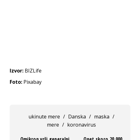
Izvor:
BIZLife
Foto:
Pixabay
ukinute mere
/
Danska
/
maska
/
mere
/
koronavirus
„Omikron vrši generalni
Opet skoro 20.000