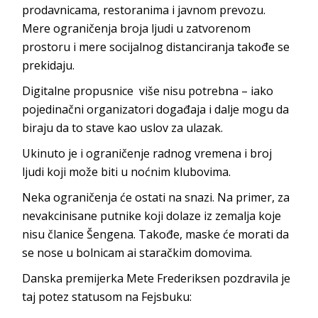
prodavnicama, restoranima i javnom prevozu.
Mere ograničenja broja ljudi u zatvorenom
prostoru i mere socijalnog distanciranja takođe se
prekidaju.
Digitalne propusnice više nisu potrebna – iako
pojedinačni organizatori događaja i dalje mogu da
biraju da to stave kao uslov za ulazak.
Ukinuto je i ograničenje radnog vremena i broj
ljudi koji može biti u noćnim klubovima.
Neka ograničenja će ostati na snazi. Na primer, za
nevakcinisane putnike koji dolaze iz zemalja koje
nisu članice Šengena. Takođe, maske će morati da
se nose u bolnicam ai staračkim domovima.
Danska premijerka Mete Frederiksen pozdravila je
taj potez statusom na Fejsbuku: