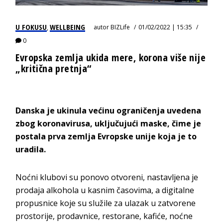
U FOKUSU
WELLBEING
autor
BIZLife
01/02/2022 | 15:35
,
0
Evropska zemlja ukida mere, korona više nije
„kritična pretnja“
Danska je ukinula većinu ograničenja uvedena
zbog koronavirusa, uključujući maske, čime je
postala prva zemlja Evropske unije koja je to
uradila.
Noćni klubovi su ponovo otvoreni, nastavljena je
prodaja alkohola u kasnim časovima, a digitalne
propusnice koje su služile za ulazak u zatvorene
prostorije, prodavnice, restorane, kafiće, noćne