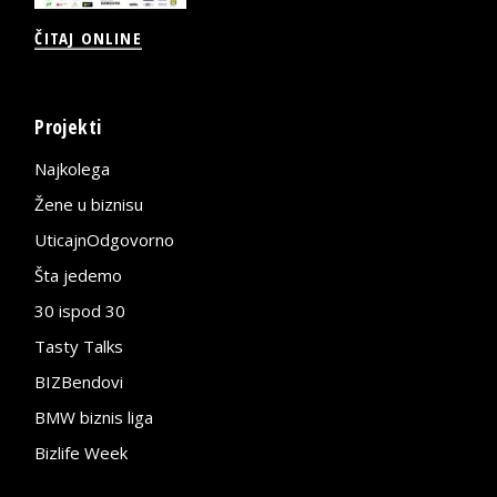
ČITAJ ONLINE
Projekti
Najkolega
Žene u biznisu
UticajnOdgovorno
Šta jedemo
30 ispod 30
Tasty Talks
BIZBendovi
BMW biznis liga
Bizlife Week