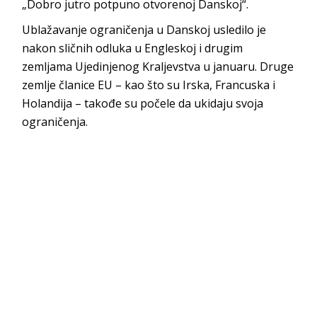
„Dobro jutro potpuno otvorenoj Danskoj“.
Ublažavanje ograničenja u Danskoj usledilo je
nakon sličnih odluka u Engleskoj i drugim
zemljama Ujedinjenog Kraljevstva u januaru. Druge
zemlje članice EU – kao što su Irska, Francuska i
Holandija – takođe su počele da ukidaju svoja
ograničenja.