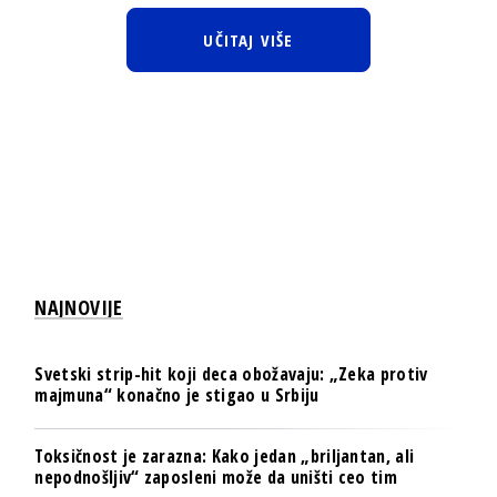
UČITAJ VIŠE
NAJNOVIJE
Svetski strip-hit koji deca obožavaju: „Zeka protiv
majmuna“ konačno je stigao u Srbiju
Toksičnost je zarazna: Kako jedan „briljantan, ali
nepodnošljiv“ zaposleni može da uništi ceo tim