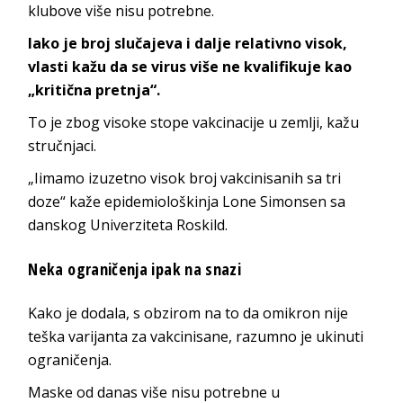
klubove više nisu potrebne.
Iako je broj slučajeva i dalje relativno visok,
vlasti kažu da se virus više ne kvalifikuje kao
„kritična pretnja“.
To je zbog visoke stope vakcinacije u zemlji, kažu
stručnjaci.
„Iimamo izuzetno visok broj vakcinisanih sa tri
doze“ kaže epidemiološkinja Lone Simonsen sa
danskog Univerziteta Roskild.
Neka ograničenja ipak na snazi
Kako je dodala, s obzirom na to da omikron nije
teška varijanta za vakcinisane, razumno je ukinuti
ograničenja.
Maske od danas više nisu potrebne u