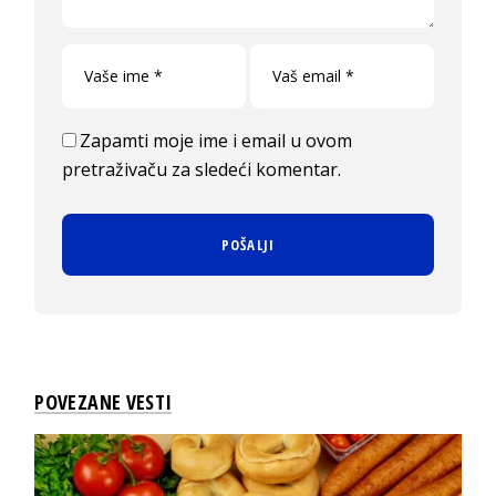
Zapamti moje ime i email u ovom
pretraživaču za sledeći komentar.
POVEZANE VESTI