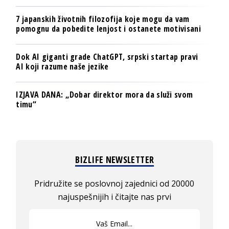
7 japanskih životnih filozofija koje mogu da vam
pomognu da pobedite lenjost i ostanete motivisani
Dok AI giganti grade ChatGPT, srpski startap pravi
AI koji razume naše jezike
IZJAVA DANA: „Dobar direktor mora da služi svom
timu“
BIZLIFE NEWSLETTER
Pridružite se poslovnoj zajednici od 20000
najuspešnijih i čitajte nas prvi