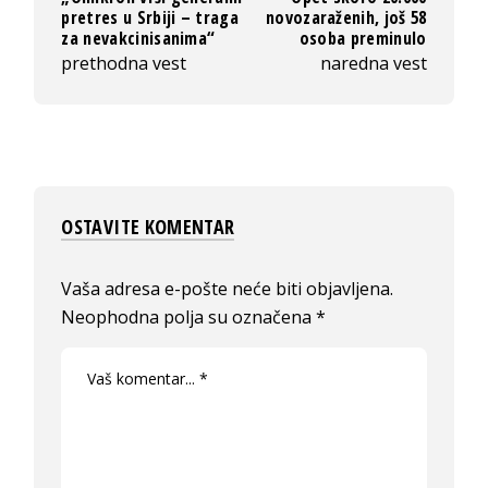
pretres u Srbiji – traga
novozaraženih, još 58
za nevakcinisanima“
osoba preminulo
prethodna vest
naredna vest
OSTAVITE KOMENTAR
Vaša adresa e-pošte neće biti objavljena.
Neophodna polja su označena
*