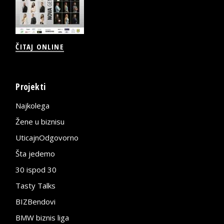
ČITAJ ONLINE
Projekti
Najkolega
Žene u biznisu
UticajnOdgovorno
Šta jedemo
30 ispod 30
Tasty Talks
BIZBendovi
BMW biznis liga