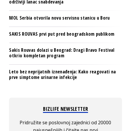
održiviji lanac snabdevanja
MOL Serbia otvorila novu servisnu stanicu u Boru
SAKIS ROUVAS prvi put pred beogradskom publikom
Sakis Rouvas dolazi u Beograd: Dragi Bravo Festival
otkrio kompletan program
Leto bez neprijatnih iznenađenja: Kako reagovati na
prve simptome urinarne infekcije
BIZLIFE NEWSLETTER
Pridružite se poslovnoj zajednici od 20000
najuspešnijih i čitajte nas prvi