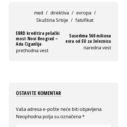
med
/
direktiva
/
evropa
/
Skuština Srbije
/
falsifikat
EBRD kreditira pešački
Susedima 560 miliona
most Novi Beograd –
evra od EU za železnicu
Ada Ciganlija
naredna vest
prethodna vest
OSTAVITE KOMENTAR
Vaša adresa e-pošte neće biti objavljena.
Neophodna polja su označena
*