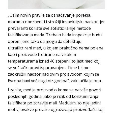
„Osim novih pravila za označavanje porekla,
moramo obezbediti i strožiji inspekcijski nadzor, jer
prevaranti koriste sve sofisticiranije metode
falsifikovanja meda. Trebalo bi da inspekcije budu
opremljene tako da mogu da detektuju
ultrafiltrirani med, u kojem praktično nema polena,
kao i proizvode tretirane na visokim
temperaturama iznad 40 stepeni, to jest med koji
se veštački pravi isparavanjem. Time bismo
zaokružili nadzor nad ovim proizvodom kojim se
Evropa bavi već dugi niz godina“, zaključila je ona.
I zaista, med je proizvod o kome se najviše govori
poslednjih godina, iako je rizik od konzumiranja
falsifikata po zdravlje mali. Međutim, to nije jedini
motiv, ovakve prevare ugrožavaju proizvođače koji