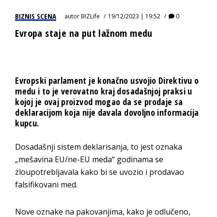
BIZNIS SCENA
autor
BIZLife
19/12/2023 | 19:52
0
Evropa staje na put lažnom medu
Evropski parlament je konačno usvojio Direktivu o
medu i to je verovatno kraj dosadašnjoj praksi u
kojoj je ovaj proizvod mogao da se prodaje sa
deklaracijom koja nije davala dovoljno informacija
kupcu.
Dosadašnji sistem deklarisanja, to jest oznaka
„mešavina EU/ne-EU meda“ godinama se
zloupotrebljavala kako bi se uvozio i prodavao
falsifikovani med.
Nove oznake na pakovanjima, kako je odlučeno,