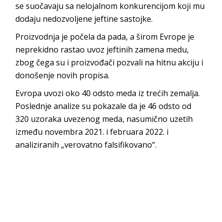
se suočavaju sa nelojalnom konkurencijom koji mu
dodaju nedozvoljene jeftine sastojke.
Proizvodnja je počela da pada, a širom Evrope je
neprekidno rastao uvoz jeftinih zamena medu,
zbog čega su i proizvođači pozvali na hitnu akciju i
donošenje novih propisa.
Evropa uvozi oko 40 odsto meda iz trećih zemalja.
Poslednje analize su pokazale da je 46 odsto od
320 uzoraka uvezenog meda, nasumično uzetih
između novembra 2021. i februara 2022. i
analiziranih „verovatno falsifikovano“.