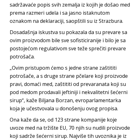
sadržavaće popis svih zemalja iz kojih je došao med
prema razmeri udela i sa jasno istaknutom
oznakom na deklaraciji, saopštili su iz Strazbura.
Dosadašnja iskustva su pokazala da su prevare sa
ovim proizvodom bile sve sofisticiranije i bilo je sa
postojećom regulativom sve teže sprečiti prevare
potrošača.
„Ovim pristupom ćemo s jedne strane zaštititi
potrošače, a s druge strane pčelare koji proizvode
pravi, domaći med, zaštititi od prevaranata koji su
pod medom prodavali jeftiniji i nekvalitetni šećerni
sirup“, kaže Biljana Borzan, evroparlamentarka
koja je učestvovala u donošenju ovog propisa.
Ona kaže da se, od 123 strane kompanije koje
uvoze med na tržište EU, 70 njih su nudili proizvode
koji sadrže šećerni sirup. Najviše tih uvoznika je iz