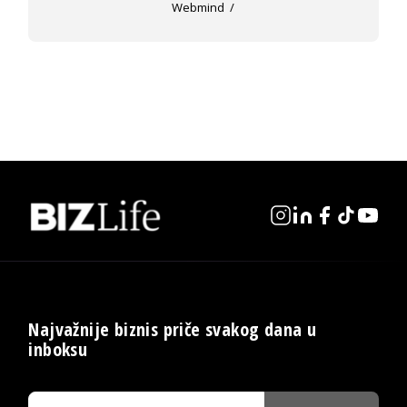
Webmind
Najvažnije biznis priče svakog dana u
inboksu