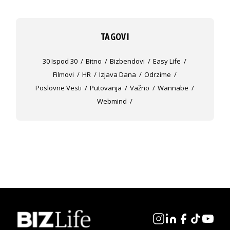
TAGOVI
30 Ispod 30
Bitno
Bizbendovi
Easy Life
Filmovi
HR
Izjava Dana
Odrzime
Poslovne Vesti
Putovanja
Važno
Wannabe
Webmind