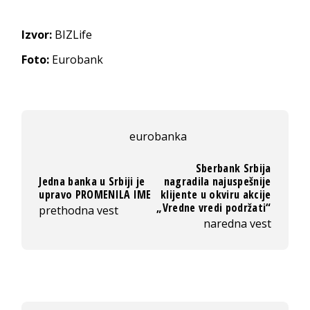
Izvor:
BIZLife
Foto:
Eurobank
eurobanka
Sberbank Srbija
Jedna banka u Srbiji je
nagradila najuspešnije
upravo PROMENILA IME
klijente u okviru akcije
„Vredne vredi podržati“
prethodna vest
naredna vest