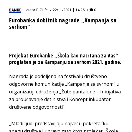
BANKE
autor
BIZLife
22/11/2021 | 14:26
0
Eurobanka dobitnik nagrade „Kampanja sa
svrhom“
Projekat Eurobanke „Škola kao nacrtana za Vas”
proglašen je za Kampanju sa svrhom 2021. godine.
Nagrada je dodeljena na festivalu društveno
odgovorne komunikacije „Kampanje sa svrhom“ u
organizaciji udruženja „Žute pantalone – Inicijativa
za proučavanje detinjstva i Koncept inkubator
društvene odgovornosti”.
„Mladi ljudi predstavljaju najveću pokretačku
snagu društva i upravo zato kroz projekat „Škola