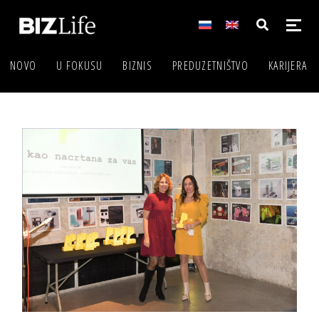
NOVO
U FOKUSU
BIZNIS
PREDUZETNIŠTVO
KARIJERA