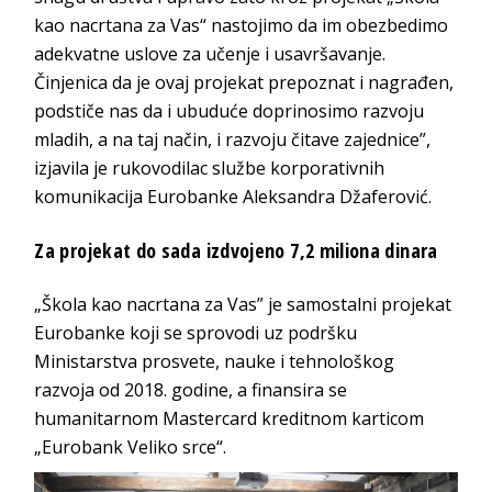
kao nacrtana za Vas“ nastojimo da im obezbedimo
adekvatne uslove za učenje i usavršavanje.
Činjenica da je ovaj projekat prepoznat i nagrađen,
podstiče nas da i ubuduće doprinosimo razvoju
mladih, a na taj način, i razvoju čitave zajednice”,
izjavila je rukovodilac službe korporativnih
komunikacija Eurobanke Aleksandra Džaferović.
Za projekat do sada izdvojeno 7,2 miliona dinara
„Škola kao nacrtana za Vas” je samostalni projekat
Eurobanke koji se sprovodi uz podršku
Ministarstva prosvete, nauke i tehnološkog
razvoja od 2018. godine, a finansira se
humanitarnom Mastercard kreditnom karticom
„Eurobank Veliko srce“.