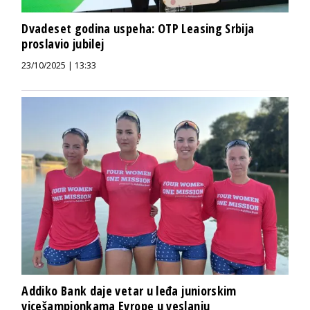
Dvadeset godina uspeha: OTP Leasing Srbija
proslavio jubilej
23/10/2025 | 13:33
Addiko Bank daje vetar u leđa juniorskim
vicešampionkama Evrope u veslanju