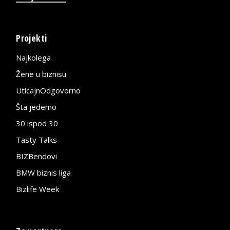
Projekti
Najkolega
Žene u biznisu
UticajnOdgovorno
Šta jedemo
30 ispod 30
Tasty Talks
BIZBendovi
BMW biznis liga
Bizlife Week