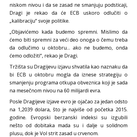
niskom nivou i da se zasad ne smanjuju podsticaji,
Dragi je rekao da će ECB uskoro odlučiti o
„kalibraciju“ svoje politike.
„Objavićemo kada budemo spremni. Mislimo da
ćemo biti spremni za veći deo onoga o čemu treba
da odlučimo u oktobru… ako ne budemo, onda
ćemo odložiti“, rekao je Dragi.
Tržišta su Dragijevu izjavu shvatila kao naznaku da
bi ECB u oktobru mogla da iznese strategiju o
smanjenju programa otkupa obveznica koji je sada
na mesečnom nivou na 60 milijardi evra.
Posle Dragijeve izjave evro je ojačao za jedan odsto
na 1,2039 dolara, što je najviše od početka 2015.
godine. Evropski berzanski indeksi su izgubili
nešto od dobitaka mada su i dalje u solidnom
plusu, dok je Vol strit zasad u crvenom.