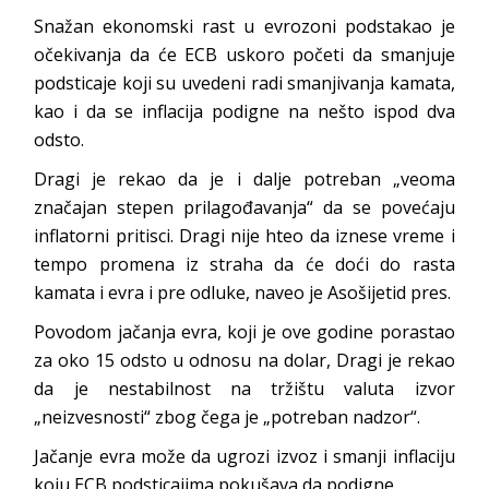
Snažan ekonomski rast u evrozoni podstakao je
očekivanja da će ECB uskoro početi da smanjuje
podsticaje koji su uvedeni radi smanjivanja kamata,
kao i da se inflacija podigne na nešto ispod dva
odsto.
Dragi je rekao da je i dalje potreban „veoma
značajan stepen prilagođavanja“ da se povećaju
inflatorni pritisci. Dragi nije hteo da iznese vreme i
tempo promena iz straha da će doći do rasta
kamata i evra i pre odluke, naveo je Asošijetid pres.
Povodom jačanja evra, koji je ove godine porastao
za oko 15 odsto u odnosu na dolar, Dragi je rekao
da je nestabilnost na tržištu valuta izvor
„neizvesnosti“ zbog čega je „potreban nadzor“.
Jačanje evra može da ugrozi izvoz i smanji inflaciju
koju ECB podsticajima pokušava da podigne.