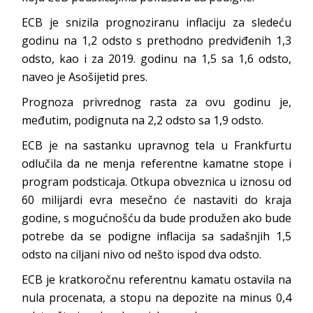
ECB je snizila prognoziranu inflaciju za sledeću
godinu na 1,2 odsto s prethodno predviđenih 1,3
odsto, kao i za 2019. godinu na 1,5 sa 1,6 odsto,
naveo je Asošijetid pres.
Prognoza privrednog rasta za ovu godinu je,
međutim, podignuta na 2,2 odsto sa 1,9 odsto.
ECB je na sastanku upravnog tela u Frankfurtu
odlučila da ne menja referentne kamatne stope i
program podsticaja. Otkupa obveznica u iznosu od
60 milijardi evra mesečno će nastaviti do kraja
godine, s mogućnošću da bude produžen ako bude
potrebe da se podigne inflacija sa sadašnjih 1,5
odsto na ciljani nivo od nešto ispod dva odsto.
ECB je kratkoročnu referentnu kamatu ostavila na
nula procenata, a stopu na depozite na minus 0,4