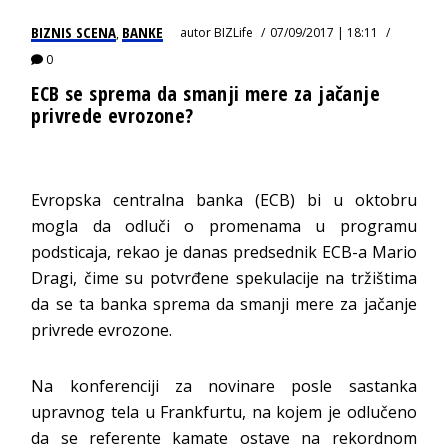
BIZNIS SCENA
BANKE
autor
BIZLife
07/09/2017 | 18:11
,
0
ECB se sprema da smanji mere za jačanje
privrede evrozone?
Evropska centralna banka (ECB) bi u oktobru
mogla da odluči o promenama u programu
podsticaja, rekao je danas predsednik ECB-a Mario
Dragi, čime su potvrđene spekulacije na tržištima
da se ta banka sprema da smanji mere za jačanje
privrede evrozone.
Na konferenciji za novinare posle sastanka
upravnog tela u Frankfurtu, na kojem je odlučeno
da se referente kamate ostave na rekordnom