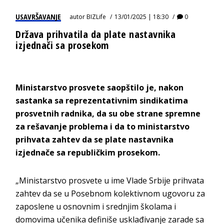
USAVRŠAVANJE
autor
BIZLife
13/01/2025 | 18:30
0
Država prihvatila da plate nastavnika
izjednači sa prosekom
Ministarstvo prosvete saopštilo je, nakon
sastanka sa reprezentativnim sindikatima
prosvetnih radnika, da su obe strane spremne
za rešavanje problema i da to ministarstvo
prihvata zahtev da se plate nastavnika
izjednače sa republičkim prosekom.
„Ministarstvo prosvete u ime Vlade Srbije prihvata
zahtev da se u Posebnom kolektivnom ugovoru za
zaposlene u osnovnim i srednjim školama i
domovima učenika definiše usklađivanje zarade sa