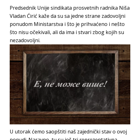
Predsednik Unije sindikata prosvetnih radnika Niša
Vladan Ćirić kaže da su sa jedne strane zadovoljni
ponudom Ministarstva i što je prihvaćeno i nešto
što nisu očekivali, ali da ima i stvari zbog kojih su
nezadovoljni.
U utorak ćemo saopštiti naš zajednički stav o ovoj
ponudi. Naravno, tu su još tri reprezentativna