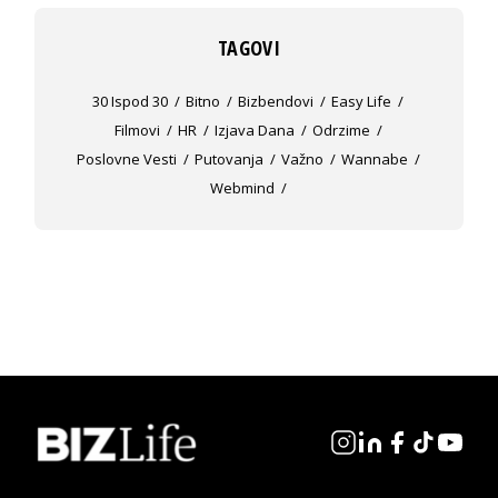
TAGOVI
30 Ispod 30
Bitno
Bizbendovi
Easy Life
Filmovi
HR
Izjava Dana
Odrzime
Poslovne Vesti
Putovanja
Važno
Wannabe
Webmind