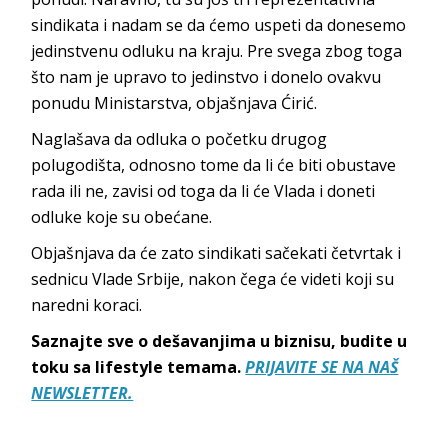
sindikata i nadam se da ćemo uspeti da donesemo
jedinstvenu odluku na kraju. Pre svega zbog toga
što nam je upravo to jedinstvo i donelo ovakvu
ponudu Ministarstva, objašnjava Ćirić.
Naglašava da odluka o početku drugog
polugodišta, odnosno tome da li će biti obustave
rada ili ne, zavisi od toga da li će Vlada i doneti
odluke koje su obećane.
Objašnjava da će zato sindikati sačekati četvrtak i
sednicu Vlade Srbije, nakon čega će videti koji su
naredni koraci.
Saznajte sve o dešavanjima u biznisu, budite u
toku sa lifestyle temama.
PRIJAVITE SE NA NAŠ
NEWSLETTER.