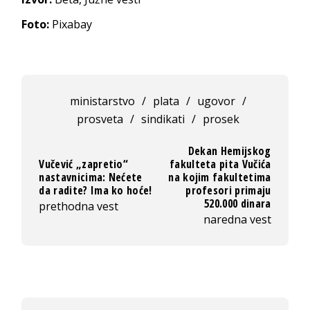
Foto:
Pixabay
ministarstvo
/
plata
/
ugovor
/
prosveta
/
sindikati
/
prosek
Dekan Hemijskog
Vučević „zapretio“
fakulteta pita Vučića
nastavnicima: Nećete
na kojim fakultetima
da radite? Ima ko hoće!
profesori primaju
520.000 dinara
prethodna vest
naredna vest