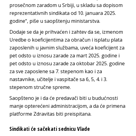
prosečnom zaradom u Srbiji, u skladu sa dopisom
reprezentativnih sindikata od 10. januara 2025.
godine“, piše u saopštenju ministarstva.
Dodaje se da je prihvaćen i zahtev da se, izmenom
Uredbe o koeficijentima za obračun i isplatu plata
zaposlenih u javnim službama, uveća koeficijent za
pet odsto u iznosu zarade za mart 2025. godine i
pet odsto u iznosu zarade za oktobar 2025. godine
za sve zaposlene sa 7. stepenom kao i za
nastavnike, učitelje i vaspitače sa 6, 5, 4. i 3.
stepenom stručne spreme.
Saopšteno je i da će predavači biti u budućnosti
manje opterećeni administracijom, a da će primena
platforme Zdravitas biti preispitana.
Sindikati će sačekati sednicu Vlade