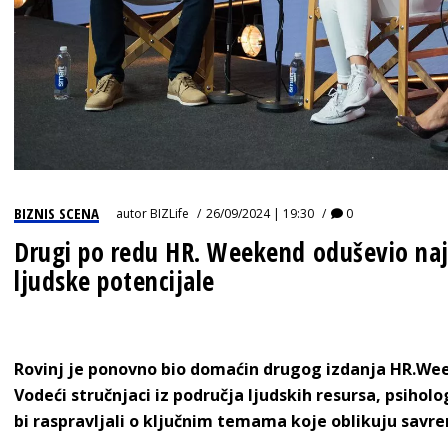
BIZNIS SCENA
autor
BIZLife
26/09/2024 | 19:30
0
Drugi po redu HR. Weekend oduševio naj
ljudske potencijale
Rovinj je ponovno bio domaćin drugog izdanja HR.We
Vodeći stručnjaci iz područja ljudskih resursa, psiholo
bi raspravljali o ključnim temama koje oblikuju savr