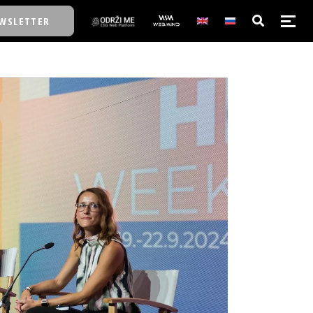
WSLETTER
E/SCHOOL
E/SCHOOL
A
A