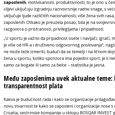
zaposlenih
, motivisanosti, produktivnosti, to je ono u če
ciljevi uključuju izgradnju raznovrsnije radne snage, s ve
uključuje ljude različitih nacionalnosti, više žena svih ras
zaposlenih. Otkako je preuzela posao, bila je na svojevrsno
razgovora o pristranosti, privilegijama i pripadnosti.
„U sportu je važno da pripadnost osete i navijači, igrači,
je više od HR-a i društveno odgovornog poslovanja“, naglas
ne može teže izmeriti, budući da se temelji i na ličnom dojm
žena u sportu, koliko sponzora ima pojedini sport, je li n
samo za bogate ili samo za belce – statistika je jasna.
Među zaposlenima uvek aktualne teme: 
transparentnost plata
Kakva je budućnost rada i kako se organizacije prilagođa
novu stvarnost te kako se zaposleni i organizacije nose 
Croatia, sestrinske kompanije u sklopu BOSQAR INVEST gr