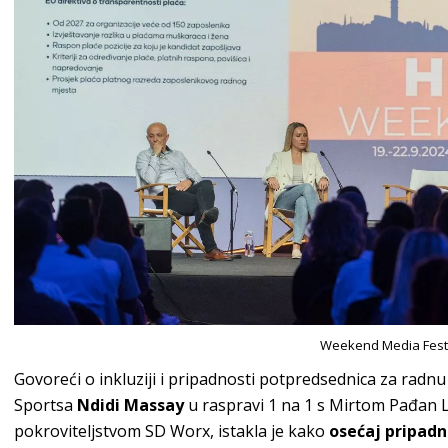
Weekend Media Fest
Govoreći o inkluziji i pripadnosti potpredsednica za radnu 
Sportsa
Ndidi Massay
u raspravi 1 na 1 s Mirtom Pađan
pokroviteljstvom SD Worx, istakla je kako
osećaj pripadn