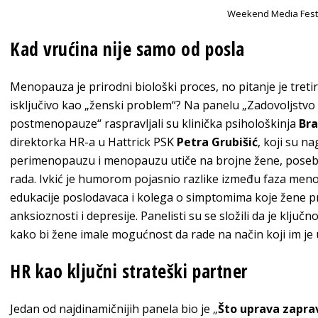
Weekend Media Fest
Kad vrućina nije samo od posla
Menopauza je prirodni biološki proces, no pitanje je tretir
isključivo kao „ženski problem“? Na panelu „Zadovoljstv
postmenopauze“ raspravljali su klinička psihološkinja
Bra
direktorka HR-a u Hattrick PSK
Petra Grubišić
, koji su n
perimenopauzu i menopauzu utiče na brojne žene, posebno
rada. Ivkić je humorom pojasnio razlike između faza menop
edukacije poslodavaca i kolega o simptomima koje žene pr
anksioznosti i depresije. Panelisti su se složili da je ključ
kako bi žene imale mogućnost da rade na način koji im je 
HR kao ključni strateški partner
Jedan od najdinamičnijih panela bio je „
Što uprava zaprav