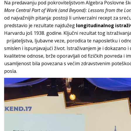
Na predavanju pod pokroviteljstvom Algebra Poslovne š
More Central Part of Work (and Beyond): Lessons from the Lo
od najvažnijih pitanja: postoji li univerzalni recept za sreć
predstavio je rezultate najdužeg
longitudinalnog istraži
Harvardu još 1938. godine. Ključni rezultat tog istraživanj
prijateljstva, ljubavne veze, porodica te naposletku i odn
smislen i ispunjavajući život. Istraživanjem je i dokazano i d
kvalitetne odnose, brže oporavljali od fizičkih povreda i im
usamljenost bila povezana s većim zdravstvenim potešk
posla.