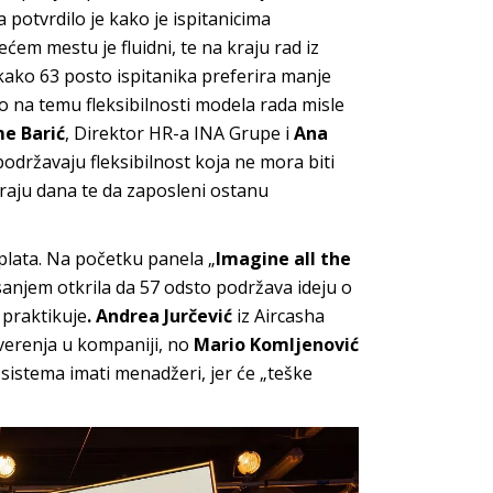
a potvrdilo je kako je ispitanicima
dećem mestu je fluidni, te na kraju rad iz
 kako 63 posto ispitanika preferira manje
Što na temu fleksibilnosti modela rada misle
e Barić
, Direktor HR-a INA Grupe i
Ana
podržavaju fleksibilnost koja ne mora biti
kraju dana te da zaposleni ostanu
plata. Na početku panela „
Imagine all the
asanjem otkrila da 57 odsto podržava ideju o
 praktikuje
. Andrea Jurčević
iz Aircasha
overenja u kompaniji, no
Mario Komljenović
 sistema imati menadžeri, jer će „teške