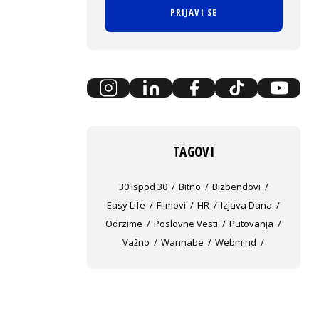
PRIJAVI SE
TAGOVI
30 Ispod 30
Bitno
Bizbendovi
Easy Life
Filmovi
HR
Izjava Dana
Odrzime
Poslovne Vesti
Putovanja
Važno
Wannabe
Webmind