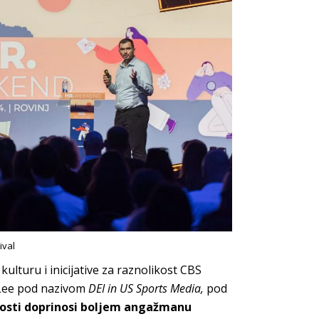
ival
kulturu i inicijative za raznolikost CBS
 Lee pod nazivom
DEI in US Sports Media,
pod
osti
doprinosi boljem angažmanu