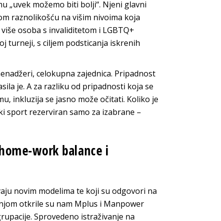
mu „uvek možemo biti bolji“. Njeni glavni
ćom raznolikošću na višim nivoima koja
a, više osoba s invaliditetom i LGBTQ+
j turneji, s ciljem podsticanja iskrenih
 menadžeri, celokupna zajednica. Pripadnost
ila je. A za razliku od pripadnosti koja se
u, inkluzija se jasno može očitati. Koliko je
eki sport rezerviran samo za izabrane –
home-work balance i
vaju novim modelima te koji su odgovori na
s njom otkrile su nam Mplus i Manpower
upacije. Sprovedeno istraživanje na