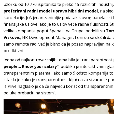
uzorku od 10 770 ispitanika te preko 15 različitih industrij
preferirani radni model upravo hibridni model
, na sle
kancelarije. Još jedan zanimljiv podatak s ovog panela je i
finansijske uslove, ako je to uslov veće radne fluidnosti. 
velike kompanije poput Spana i Ina Grupe, podelili su
Tom
Visković
, HR Development Manager. I oni su se složili da 
samo remote rad, već je bitno da je posao napravljen na 
prodktivni.
Jedna od najkontroverznijih tema bila je transparentnost 
people… Know your salary“
, publika je interaktivnim gl
transparentnim platama, iako samo 9 odsto kompanija to
istakla je kako je transparentnost ključna za stvaranje p
iz Plive naglasio je da će najveću korist od transparentnih
odluke prebaciti na sistem“.