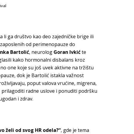
ival
a li ga društvo kao deo zajedničke brige ili
o zaposlenih od perimenopauze do
nka Bartolić
, neurolog
Goran Ivkić
te
aglasili kako hormonalni disbalans kroz
 one koje su još uvek aktivne na tržištu
auze, dok je Bartolić istakla važnost
oživljavaju, poput valova vrućine, migrena,
no prilagoditi radne uslove i ponuditi podršku
ugodan i zdrav.
o želi od svog HR odela?“
, gde je tema