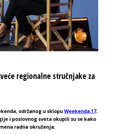
veće regionalne stručnjake za
ekenda, održanog u sklopu
Weekenda.17
.
gije i poslovnog sveta okupili su se kako
emena radna okruženja.