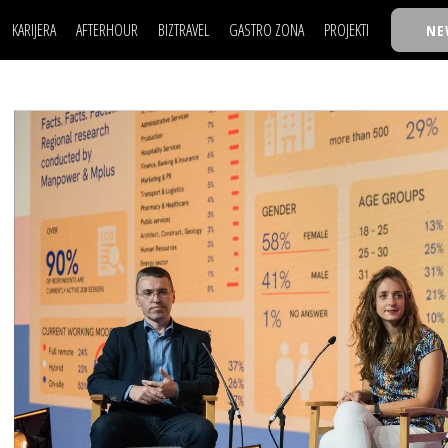
KARIJERA
AFTERHOUR
BIZTRAVEL
GASTRO ZONA
PROJEKTI
NE
POSAO
FILM I SCENA
NAJKOLEGA
LJUDI (HR)
KNJIGE
TASTY TALKS
POSAO
FILM I SCENA
NAJKOLEGA
JE
MOJ UGAO
AUTO SVET
30 ISPOD 30
LJUDI (HR)
KNJIGE
TASTY TALKS
USAVRŠAVANJE
STIL
BACK TO OFFIC
JE
MOJ UGAO
AUTO SVET
30 ISPOD 30
KNOW-HOW
WELLBEING
BIZBENDOVI
USAVRŠAVANJE
STIL
BACK TO OFFIC
BIZKOLEGIJUM
KNOW-HOW
WELLBEING
BIZBENDOVI
BMW BIZNIS LIG
BIZKOLEGIJUM
BIZLIFE WEEK
BMW BIZNIS LIG
IZJAVA GODINE
BIZLIFE WEEK
IZJAVA GODINE