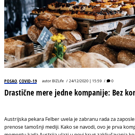
POSAO
COVID-19
autor
BIZLife
24/12/2020 | 15:59
0
,
Drastične mere jedne kompanije: Bez k
Austrijska pekara Felber uvela je zabranu rada za zaposle
prenose tamošnji mediji. Kako se navodi, ovo je prva kompa
momentu kada Austrija ulazi u novi krug zaključavanja koji