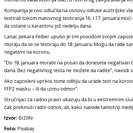
Kompanija je ovo odlučila na osnovu odluke austrijske vl
testirali tokom masovnog testiranja 16. i 17. januara moći 
da ostane u karantinu još nedelju dana.
Lanac pekara Felber uputio je tim povodom svojim zapos
moraju da se se testiraju do 18. januara. Mogu da rade s
negativni na koronu.
“Do 18. januara morate na posao da donesete negativan tes
dana. Bez negativnog testa ne možete da radite”, navodi 
Ako zaposleni uprkos tome odbiju da urade test na koron
FFP2 masku – ili da uzmu odmor“.
Stručnjaci za radno pravo ukazuju da bi u ekstremnim slučaj
čak prekinuti radni odnos, ali, kako navode tamošnji mediji
Izvor:
BIZlife
Foto:
Pixabay