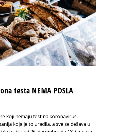
orona testa NEMA POSLA
ne koji nemaju test na koronavirus,
nija koja je to uradila, a sve se dešava u
 će trajati od 26. decembra do 18. januara.