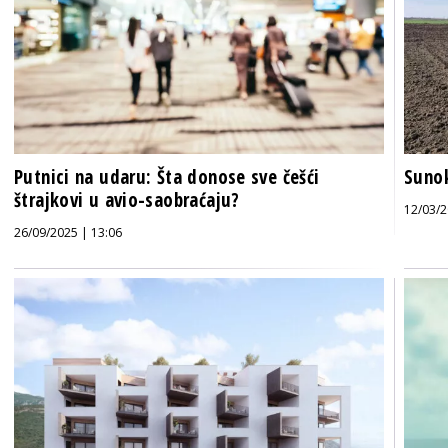
Putnici na udaru: Šta donose sve češći
Sunok
štrajkovi u avio-saobraćaju?
12/03/2
26/09/2025 | 13:06