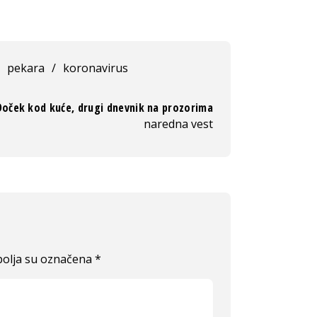
pekara
/
koronavirus
Doček kod kuće, drugi dnevnik na prozorima
naredna vest
olja su označena
*