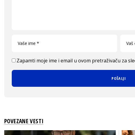
Zapamti moje ime i email u ovom pretraživaču za sl
POVEZANE VESTI