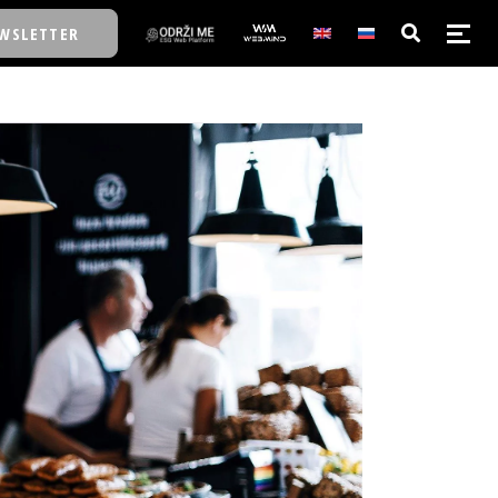
WSLETTER
E/SCHOOL
E/SCHOOL
A
A