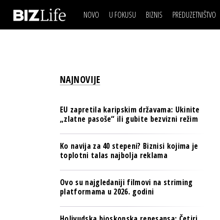
NOVO
U FOKUSU
BIZNIS
PREDUZETNIŠTVO
IZJAVA DANA
BIZNIS SCENA
VIDEO
REAL ESTATE
IZJAVA DANA
BIZNIS SCENA
BREND I KOMUNIKACI
VIDEO
REAL ESTATE
ESG & ENERGY
NAJNOVIJE
BREND I KOMUNIKACI
BANKE
ESG & ENERGY
OSIGURANJE
EU zapretila karipskim državama: Ukinite
BANKE
„zlatne pasoše“ ili gubite bezvizni režim
TECH I AI
OSIGURANJE
BIZNIS & SPORT
Ko navija za 40 stepeni? Biznisi kojima je
TECH I AI
toplotni talas najbolja reklama
PULS REGIONA
BIZNIS & SPORT
NOVO NA RAFU
Ovo su najgledaniji filmovi na striming
PULS REGIONA
platformama u 2026. godini
NOVO NA RAFU
Holivudska bioskopska renesansa: Četiri