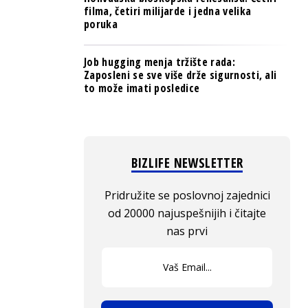
filma, četiri milijarde i jedna velika
poruka
Job hugging menja tržište rada:
Zaposleni se sve više drže sigurnosti, ali
to može imati posledice
BIZLIFE NEWSLETTER
Pridružite se poslovnoj zajednici
od 20000 najuspešnijih i čitajte
nas prvi