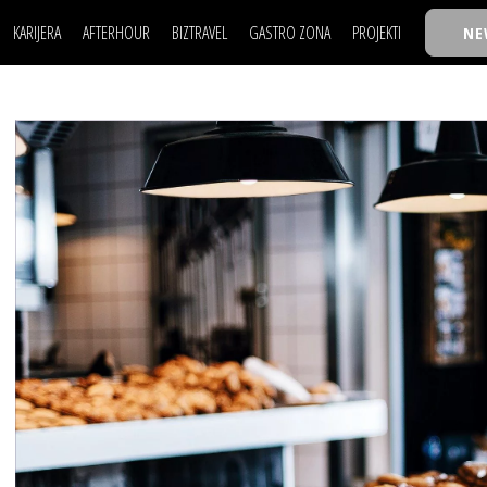
KARIJERA
AFTERHOUR
BIZTRAVEL
GASTRO ZONA
PROJEKTI
NE
POSAO
FILM I SCENA
NAJKOLEGA
LJUDI (HR)
KNJIGE
TASTY TALKS
POSAO
FILM I SCENA
NAJKOLEGA
JE
MOJ UGAO
AUTO SVET
30 ISPOD 30
LJUDI (HR)
KNJIGE
TASTY TALKS
USAVRŠAVANJE
STIL
BACK TO OFFIC
JE
MOJ UGAO
AUTO SVET
30 ISPOD 30
KNOW-HOW
WELLBEING
BIZBENDOVI
USAVRŠAVANJE
STIL
BACK TO OFFIC
BIZKOLEGIJUM
KNOW-HOW
WELLBEING
BIZBENDOVI
BMW BIZNIS LIG
BIZKOLEGIJUM
BIZLIFE WEEK
BMW BIZNIS LIG
IZJAVA GODINE
BIZLIFE WEEK
IZJAVA GODINE