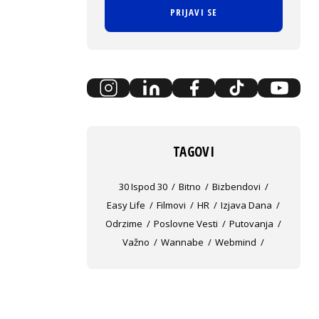
PRIJAVI SE
TAGOVI
30 Ispod 30
Bitno
Bizbendovi
Easy Life
Filmovi
HR
Izjava Dana
Odrzime
Poslovne Vesti
Putovanja
Važno
Wannabe
Webmind