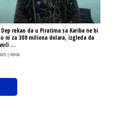
 Dep rekao da u Piratima sa Kariba ne bi
o ni za 300 miliona dolara, izgleda da
ući ...
025 | 09:00