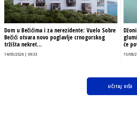
Dom u Bečićima i za nerezidente: Vuelo Sobre
Džoni
Bečići otvara novo poglavlje crnogorskog
glumi
tržišta nekret...
će pov
14/05/2026 | 09:33
15/08/2
UČITAJ VIŠE