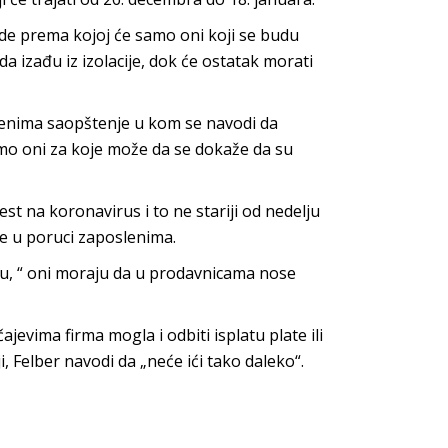
ade prema kojoj će samo oni koji se budu
da izađu iz izolacije, dok će ostatak morati
lenima saopštenje u kom se navodi da
amo oni za koje može da se dokaže da su
t na koronavirus i to ne stariji od nedelju
se u poruci zaposlenima.
u, “ oni moraju da u prodavnicama nose
evima firma mogla i odbiti isplatu plate ili
, Felber navodi da „neće ići tako daleko“.