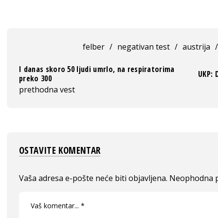
felber
/
negativan test
/
austrija
/
I danas skoro 50 ljudi umrlo, na respiratorima
UKP: 
preko 300
prethodna vest
OSTAVITE KOMENTAR
Vaša adresa e-pošte neće biti objavljena.
Neophodna p