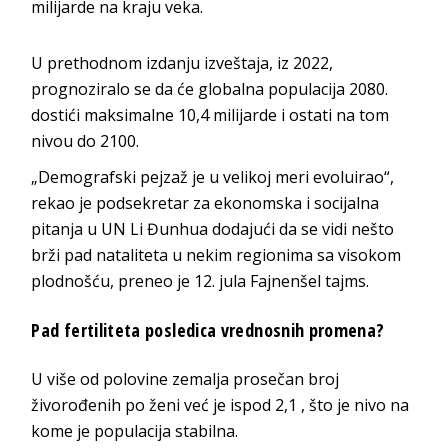
milijarde na kraju veka.
U prethodnom izdanju izveštaja, iz 2022,
prognoziralo se da će globalna populacija 2080.
dostići maksimalne 10,4 milijarde i ostati na tom
nivou do 2100.
„Demografski pejzaž je u velikoj meri evoluirao“,
rekao je podsekretar za ekonomska i socijalna
pitanja u UN Li Đunhua dodajući da se vidi nešto
brži pad nataliteta u nekim regionima sa visokom
plodnošću, preneo je 12. jula Fajnenšel tajms.
Pad fertiliteta posledica vrednosnih promena?
U više od polovine zemalja prosečan broj
živorođenih po ženi već je ispod 2,1 , što je nivo na
kome je populacija stabilna.