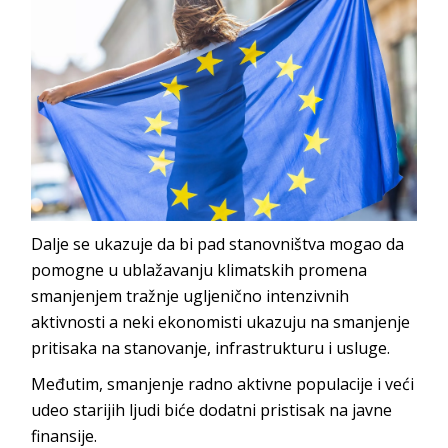
Dalje se ukazuje da bi pad stanovništva mogao da
pomogne u ublažavanju klimatskih promena
smanjenjem tražnje ugljenično intenzivnih
aktivnosti a neki ekonomisti ukazuju na smanjenje
pritisaka na stanovanje, infrastrukturu i usluge.
Međutim, smanjenje radno aktivne populacije i veći
udeo starijih ljudi biće dodatni pristisak na javne
finansije.