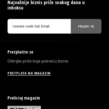
Najvažnije biznis priče svakog dana u
inboksu
PRIJAVI SE
Pretplatite se
Otkrijte priče koje pokreću biznis
PRETPLATA NA MAGAZIN
Prelistaj magazin