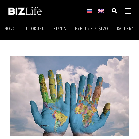
NOVO
U FOKUSU
BIZNIS
PREDUZETNIŠTVO
KARIJERA