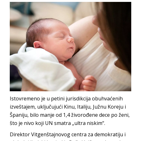
Istovremeno je u petini jurisdikcija obuhvaćenih
izveštajem, uključujući Kinu, Italiju, Južnu Koreju i
Španiju, bilo manje od 1,4 živorođene dece po ženi,
što je nivo koji UN smatra „ultra niskim“.
Direktor Vitgenštajnovog centra za demokratiju i