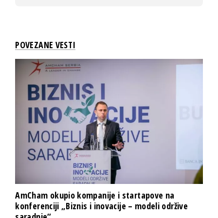
POVEZANE VESTI
AmCham okupio kompanije i startapove na
konferenciji „Biznis i inovacije – modeli održive
saradnje“...