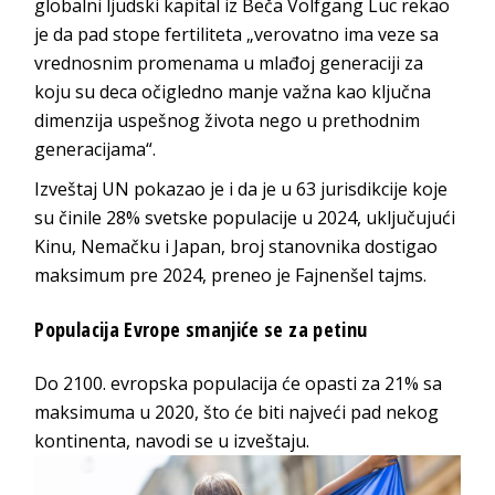
globalni ljudski kapital iz Beča Volfgang Luc rekao
je da pad stope fertiliteta „verovatno ima veze sa
vrednosnim promenama u mlađoj generaciji za
koju su deca očigledno manje važna kao ključna
dimenzija uspešnog života nego u prethodnim
generacijama“.
Izveštaj UN pokazao je i da je u 63 jurisdikcije koje
su činile 28% svetske populacije u 2024, uključujući
Kinu, Nemačku i Japan, broj stanovnika dostigao
maksimum pre 2024, preneo je Fajnenšel tajms.
Populacija Evrope smanjiće se za petinu
Do 2100. evropska populacija će opasti za 21% sa
maksimuma u 2020, što će biti najveći pad nekog
kontinenta, navodi se u izveštaju.