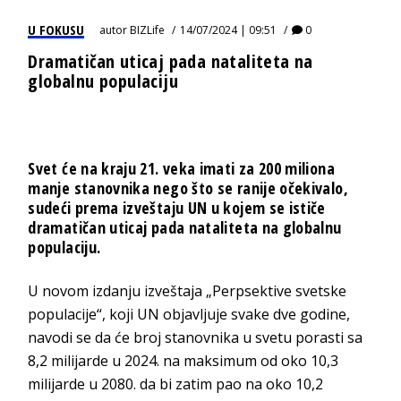
U FOKUSU
autor
BIZLife
14/07/2024 | 09:51
0
Dramatičan uticaj pada nataliteta na
globalnu populaciju
Svet će na kraju 21. veka imati za 200 miliona
manje stanovnika nego što se ranije očekivalo,
sudeći prema izveštaju UN u kojem se ističe
dramatičan uticaj pada nataliteta na globalnu
populaciju.
U novom izdanju izveštaja „Perpsektive svetske
populacije“, koji UN objavljuje svake dve godine,
navodi se da će broj stanovnika u svetu porasti sa
8,2 milijarde u 2024. na maksimum od oko 10,3
milijarde u 2080. da bi zatim pao na oko 10,2