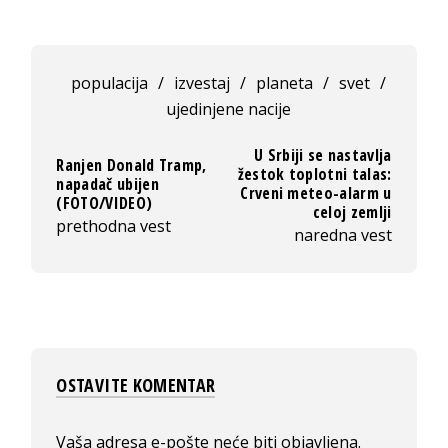
populacija
/
izvestaj
/
planeta
/
svet
/
ujedinjene nacije
U Srbiji se nastavlja
Ranjen Donald Tramp,
žestok toplotni talas:
napadač ubijen
Crveni meteo-alarm u
(FOTO/VIDEO)
celoj zemlji
prethodna vest
naredna vest
OSTAVITE KOMENTAR
Vaša adresa e-pošte neće biti objavljena.