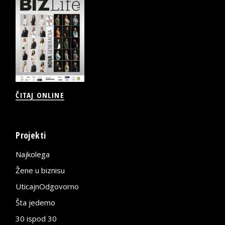
ČITAJ ONLINE
Projekti
Najkolega
Žene u biznisu
UticajnOdgovorno
Šta jedemo
30 ispod 30