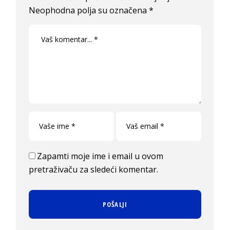
Neophodna polja su označena
*
Zapamti moje ime i email u ovom
pretraživaču za sledeći komentar.