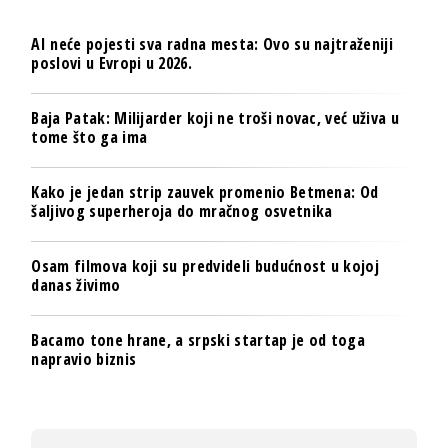
AI neće pojesti sva radna mesta: Ovo su najtraženiji
poslovi u Evropi u 2026.
Baja Patak: Milijarder koji ne troši novac, već uživa u
tome što ga ima
Kako je jedan strip zauvek promenio Betmena: Od
šaljivog superheroja do mračnog osvetnika
Osam filmova koji su predvideli budućnost u kojoj
danas živimo
Bacamo tone hrane, a srpski startap je od toga
napravio biznis