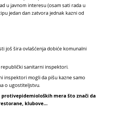
rad u javnom interesu (osam sati rada u
ncipu jedan dan zatvora jednak kazni od
ti još šira ovlašćenja dobiće komunalni
republički sanitarni inspektori.
ni inspektori mogli da pišu kazne samo
 o ugostiteljstvu.
a protivepidemioloških mera što znači da
 restorane, klubove…