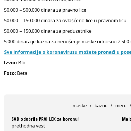
50.000 – 500.000 dinara za pravno lice
50.000 – 150.000 dinara za ovlašćeno lice u pravnom licu
50.000 – 150.000 dinara za preduzetnike
5.000 dinara je kazna za nenošenje maske odnosno 2.500
Sve informacije o koronavirusu možete pronaći u pose
Izvor:
Blic
Foto:
Beta
maske
/
kazne
/
mere
SAD odobrile PRVI LEK za koronu!
Malo
prethodna vest