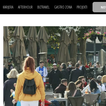
KARIJERA
AFTERHOUR
BIZTRAVEL
GASTRO ZONA
PROJEKTI
NE
POSAO
FILM I SCENA
NAJKOLEGA
LJUDI (HR)
KNJIGE
TASTY TALKS
POSAO
FILM I SCENA
NAJKOLEGA
JE
MOJ UGAO
AUTO SVET
30 ISPOD 30
LJUDI (HR)
KNJIGE
TASTY TALKS
USAVRŠAVANJE
STIL
BACK TO OFFIC
JE
MOJ UGAO
AUTO SVET
30 ISPOD 30
KNOW-HOW
WELLBEING
BIZBENDOVI
USAVRŠAVANJE
STIL
BACK TO OFFIC
BIZKOLEGIJUM
KNOW-HOW
WELLBEING
BIZBENDOVI
BMW BIZNIS LIG
BIZKOLEGIJUM
BIZLIFE WEEK
BMW BIZNIS LIG
IZJAVA GODINE
BIZLIFE WEEK
IZJAVA GODINE