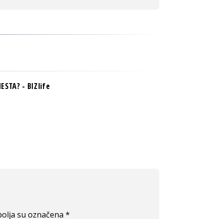
ESTA? - BIZlife
olja su označena
*