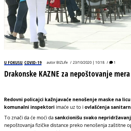
U FOKUSU
COVID-19
autor
BIZLife
23/10/2020 | 10:18
1
,
Drakonske KAZNE za nepoštovanje mera 
Redovni policajci kažnjavaće nenošenje maske na lic
komunalni inspektori
imaće uz to i
ovlašćenja sanitarn
To znači da će moći da
sankcionišu svako nepridržavan
nepoštovanja fizičke distance preko nenošenja zaštitne 