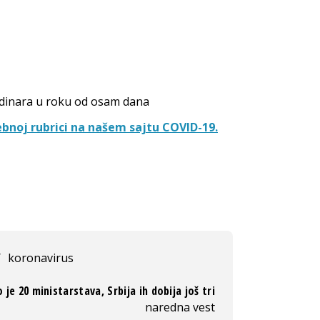
 dinara u roku od osam dana
bnoj rubrici na našem sajtu COVID-19.
/
koronavirus
 je 20 ministarstava, Srbija ih dobija još tri
naredna vest