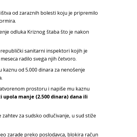
štva od zaraznih bolesti koju je pripremilo
ormira.
enje odluka Kriznog štaba što je nakon
publički sanitarni inspektori kojih je
 meseca radilo svega njih četvoro.
u kaznu od 5.000 dinara za nenošenje
a.
 zatvorenom prostoru i napiše mu kaznu
 upola manje (2.500 dinara) dana ili
 zahtev za sudsko odlučivanje, u sud stiže
deo zarade preko poslodavca, blokira račun