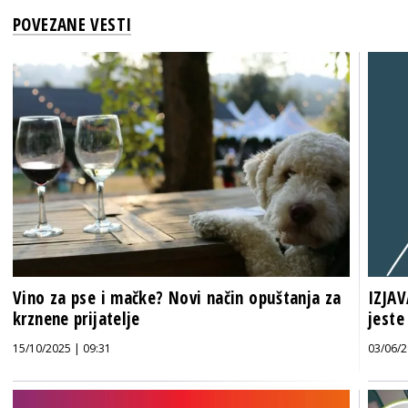
POVEZANE VESTI
Vino za pse i mačke? Novi način opuštanja za
IZJAV
krznene prijatelje
jeste
15/10/2025 | 09:31
03/06/2