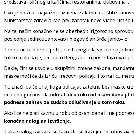
sredstava i sličnog u kafićima, restoranima, klubovima…
Ovo je možda i najvažnija izmena Zakona o zaštiti stanovni
Ministarstvo zdravlja kao prvi zadatak nove Vlade čim se f
Na taj način konačno će se obezbediti rigorozno sprovođ
poslednje sednice zahtevao i njegov član Srđa Janković.
Trenutne te mere u potpunosti mogu da sprovode jedino re
toliko malo da je, recimo u Beogradu, u poslednja dva i po
Dakle, čim se usvoje u skupštini izmene zakona, mandatn
maske moći će da izriču i redovni policajci i to na licu mest
To znači, da će onaj koga policajac zatekne bez maske u
imati mogućnost da
odmah ili u roku od osam dana plati
podnese zahtev za sudsko odlučivanje u tom roku
.
Ako lice ne plati kaznu u roku od osam dana ili ne podnese
konačan nalog na izvršenje
.
Takav nalog izvršava se tako što se kažnjenom obustavi 