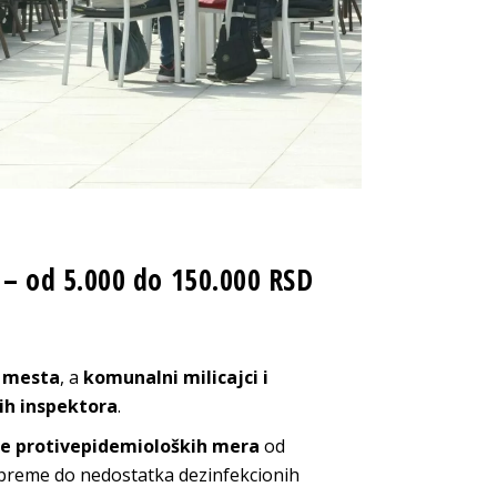
– od 5.000 do 150.000 RSD
u mesta
, a
komunalni milicajci i
ih inspektora
.
je protivepidemioloških mera
od
opreme do nedostatka dezinfekcionih