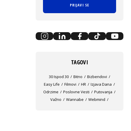
PRIJAVI SE
TAGOVI
30 Ispod 30
Bitno
Bizbendovi
Easy Life
Filmovi
HR
Izjava Dana
Odrzime
Poslovne Vesti
Putovanja
Važno
Wannabe
Webmind