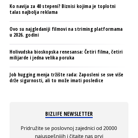
Ko navija za 40 stepeni? Biznisi kojima je toplotni
talas najbolja reklama
Ovo su najgledaniji filmovi na striming platformama
u 2026. godini
Holivudska bioskopska renesansa: Četiri filma, četiri
milijarde i jedna velika poruka
Job hugging menja tržište rada: Zaposleni se sve više
drže sigurnosti, ali to može imati posledice
BIZLIFE NEWSLETTER
Pridružite se poslovnoj zajednici od 20000
najuspešnijih i čitajte nas prvi