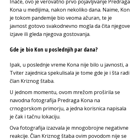
Inače, ovo je verovatno prvo pojavljivanje Predraga
Kona u medijima, nakon nekoliko dana. Naime, Kon
je tokom pandemije bio veoma ažuran, te je
javnost gotovo svakodnevno mogla da čita njegove
izjave ili gleda njegova gostovanja.
Gde je bio Kon u poslednjih par dana?
Ipak, u poslednje vreme Kona nije bilo u javnosti, a
Tviter zajednica spekulisala je tome gde je i šta radi
član Kriznog štaba.
U jednom momentu, ovom mrežom proširila se
navodna fotografija Predraga Kona na
crnogorskom primorju, a jedna korisnica napisala
je čak i tačnu lokaciju.
Ova fotografija izazvala je mnogobrojne negativne
reakcije. Član Kriznog štaba ovim povodom nije se