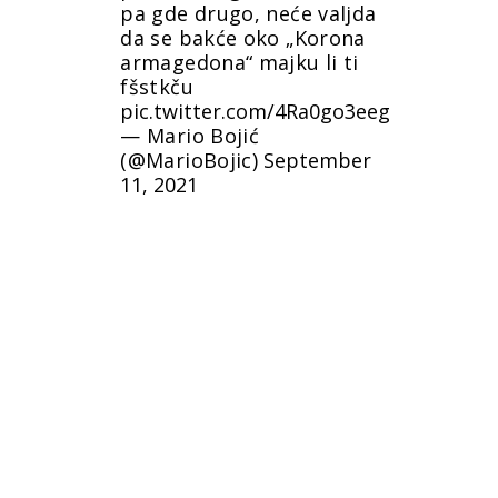
pa gde drugo, neće valjda
da se bakće oko „Korona
armagedona“ majku li ti
fšstkču
pic.twitter.com/4Ra0go3eeg
— Mario Bojić
(@MarioBojic)
September
11, 2021