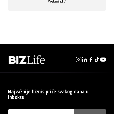
Webmind
Najvažnije biznis priče svakog dana u
inboksu