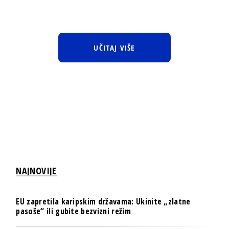
UČITAJ VIŠE
NAJNOVIJE
EU zapretila karipskim državama: Ukinite „zlatne
pasoše“ ili gubite bezvizni režim