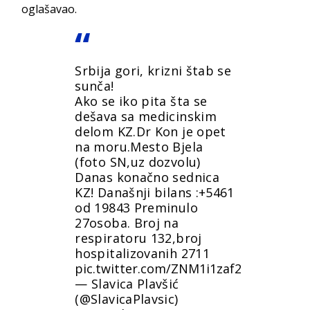
oglašavao.
Srbija gori, krizni štab se
sunča!
Ako se iko pita šta se
dešava sa medicinskim
delom KZ.Dr Kon je opet
na moru.Mesto Bjela
(foto SN,uz dozvolu)
Danas konačno sednica
KZ! Današnji bilans :+5461
od 19843 Preminulo
27osoba. Broj na
respiratoru 132,broj
hospitalizovanih 2711
pic.twitter.com/ZNM1i1zaf2
— Slavica Plavšić
(@SlavicaPlavsic)