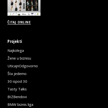
ČITAJ ONLINE
Projekti
Najkolega
Žene u biznisu
UticajnOdgovorno
Šta jedemo
30 ispod 30
Tasty Talks
BIZBendovi
BMW biznis liga