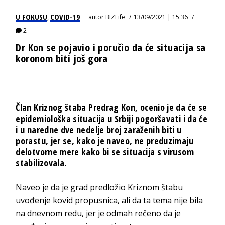
U FOKUSU
COVID-19
autor
BIZLife
13/09/2021 | 15:36
,
2
Dr Kon se pojavio i poručio da će situacija sa
koronom biti još gora
Član Kriznog štaba Predrag Kon, ocenio je da će se
epidemiološka situacija u Srbiji pogoršavati i da će
i u naredne dve nedelje broj zaraženih biti u
porastu, jer se, kako je naveo, ne preduzimaju
delotvorne mere kako bi se situacija s virusom
stabilizovala.
Naveo je da je grad predložio Kriznom štabu
uvođenje kovid propusnica, ali da ta tema nije bila
na dnevnom redu, jer je odmah rečeno da je