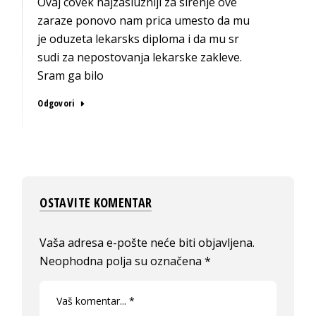
Ovaj covek najzasluzniji za sirenje ove
zaraze ponovo nam prica umesto da mu
je oduzeta lekarsks diploma i da mu sr
sudi za nepostovanja lekarske zakleve.
Sram ga bilo
Odgovori
OSTAVITE KOMENTAR
Vaša adresa e-pošte neće biti objavljena.
Neophodna polja su označena
*