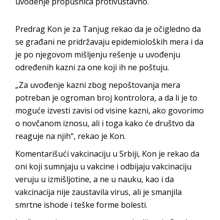
uvođenje propusnica protivustavno.
Predrag Kon je za Tanjug rekao da je očigledno da
se građani ne pridržavaju epidemioloških mera i da
je po njegovom mišljenju rešenje u uvođenju
određenih kazni za one koji ih ne poštuju.
„Za uvođenje kazni zbog nepoštovanja mera
potreban je ogroman broj kontrolora, a da li je to
moguće izvesti zavisi od visine kazni, ako govorimo
o novčanom iznosu, ali i toga kako će društvo da
reaguje na njih“, rekao je Kon.
Komentarišući vakcinaciju u Srbiji, Kon je rekao da
oni koji sumnjaju u vakcine i odbijaju vakcinaciju
veruju u izmišljotine, a ne u nauku, kao i da
vakcinacija nije zaustavila virus, ali je smanjila
smrtne ishode i teške forme bolesti.