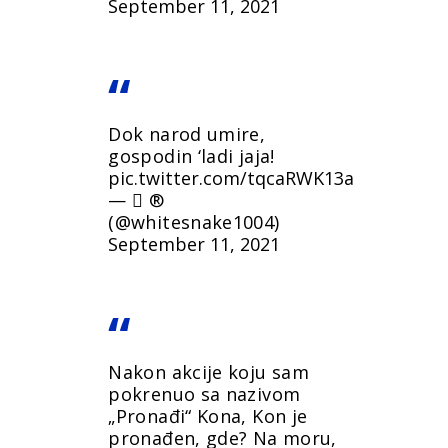
September 11, 2021
Dok narod umire,
gospodin ‘ladi jaja!
pic.twitter.com/tqcaRWK13a
—  ®️
(@whitesnake1004)
September 11, 2021
Nakon akcije koju sam
pokrenuo sa nazivom
„Pronađi“ Kona, Kon je
pronađen, gde? Na moru,