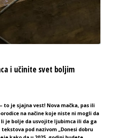
 i učinite svet boljim
to je sjajna vest! Nova mačka, pas ili
porodice na načine koje niste ni mogli da
 je bolje da usvojite ljubimca ili da ga
al tekstova pod nazivom „Donesi dobru
deje kako da u 2025. godini budete