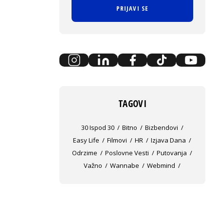
PRIJAVI SE
TAGOVI
30 Ispod 30
Bitno
Bizbendovi
Easy Life
Filmovi
HR
Izjava Dana
Odrzime
Poslovne Vesti
Putovanja
Važno
Wannabe
Webmind