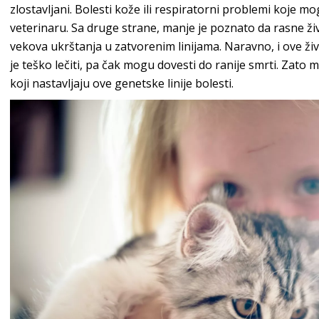
zlostavljani. Bolesti kože ili respiratorni problemi koje 
veterinaru. Sa druge strane, manje je poznato da rasne ži
vekova ukrštanja u zatvorenim linijama. Naravno, i ove život
je teško lečiti, pa čak mogu dovesti do ranije smrti. Zato 
koji nastavljaju ove genetske linije bolesti.