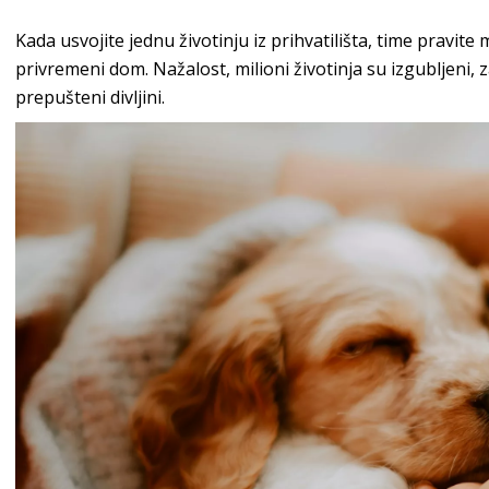
Kada usvojite jednu životinju iz prihvatilišta, time pravit
privremeni dom. Nažalost, milioni životinja su izgubljeni, zap
prepušteni divljini.