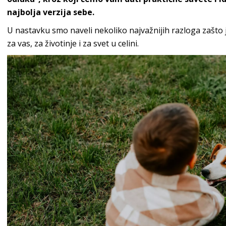
najbolja verzija sebe.
U nastavku smo naveli nekoliko najvažnijih razloga zašto je
za vas, za životinje i za svet u celini.