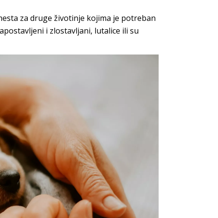
e mesta za druge životinje kojima je potreban
ostavljeni i zlostavljani, lutalice ili su