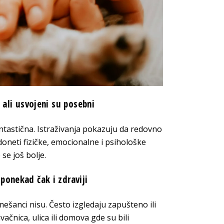
 ali usvojeni su posebni
ntastična. Istraživanja pokazuju da redovno
doneti fizičke, emocionalne i psihološke
se još bolje.
ponekad čak i zdraviji
mešanci nisu. Često izgledaju zapušteno ili
vačnica, ulica ili domova gde su bili