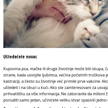
Uštedećete novac
Kupovina psa, mačke ili druge životinje može biti skupa, čak
strane, kada usvojite ljubimca, većina početnih troškova je 
kastraciji, a često su životinje već primile prve vakcine. A
uštedeti i na obuci u kući. Ako ste zainteresovani za usvaj
prihvatilištu za više informacija. Ne zaboravite da milioni 
ponuditi samo jedan, učinićete veliku stvar spasivši jedno