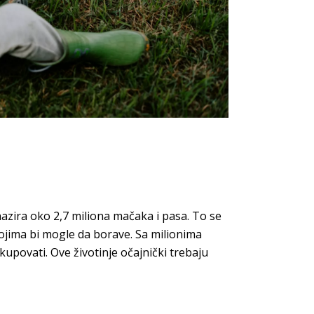
zira oko 2,7 miliona mačaka i pasa. To se
ojima bi mogle da borave. Sa milionima
 kupovati. Ove životinje očajnički trebaju