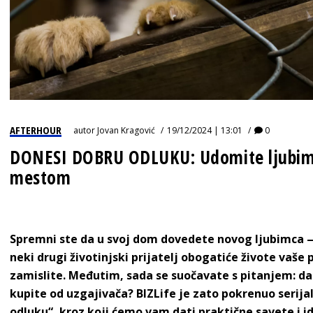
AFTERHOUR
autor
Jovan Kragović
19/12/2024 | 13:01
0
DONESI DOBRU ODLUKU: Udomite ljubimca
mestom
Spremni ste da u svoj dom dovedete novog ljubimca — 
neki drugi životinjski prijatelj obogatiće živote vaše 
zamislite. Međutim, sada se suočavate s pitanjem: da li
kupite od uzgajivača? BIZLife je zato pokrenuo serij
odluku“, kroz koji ćemo vam dati praktične savete i i