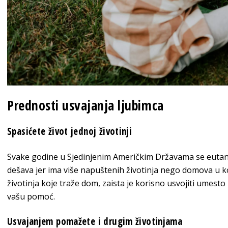
Prednosti usvajanja ljubimca
Spasićete život jednoj životinji
Svake godine u Sjedinjenim Američkim Državama se eutana
dešava jer ima više napuštenih životinja nego domova u k
životinja koje traže dom, zaista je korisno usvojiti umesto
vašu pomoć.
Usvajanjem pomažete i drugim životinjama