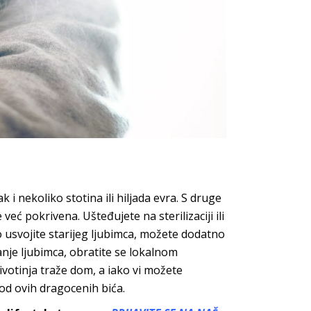
 i nekoliko stotina ili hiljada evra. S druge
već pokrivena. Ušteđujete na sterilizaciji ili
ko usvojite starijeg ljubimca, možete dodatno
anje ljubimca, obratite se lokalnom
životinja traže dom, a iako vi možete
 od ovih dragocenih bića.