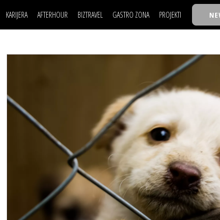
KARIJERA
AFTERHOUR
BIZTRAVEL
GASTRO ZONA
PROJEKTI
NE
POSAO
FILM I SCENA
NAJKOLEGA
LJUDI (HR)
KNJIGE
TASTY TALKS
POSAO
FILM I SCENA
NAJKOLEGA
JE
MOJ UGAO
AUTO SVET
30 ISPOD 30
LJUDI (HR)
KNJIGE
TASTY TALKS
USAVRŠAVANJE
STIL
BACK TO OFFICE/SCHOOL
JE
MOJ UGAO
AUTO SVET
30 ISPOD 30
KNOW-HOW
WELLBEING
BIZBENDOVI
USAVRŠAVANJE
STIL
BACK TO OFFICE/SCHOOL
BIZKOLEGIJUM
KNOW-HOW
WELLBEING
BIZBENDOVI
BMW BIZNIS LIGA
BIZKOLEGIJUM
BIZLIFE WEEK
BMW BIZNIS LIGA
IZJAVA GODINE
BIZLIFE WEEK
IZJAVA GODINE