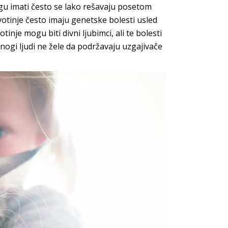
mogu imati često se lako rešavaju posetom
votinje često imaju genetske bolesti usled
inje mogu biti divni ljubimci, ali te bolesti
mnogi ljudi ne žele da podržavaju uzgajivače