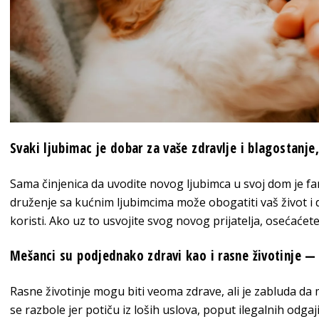
Svaki ljubimac je dobar za vaše zdravlje i blagostanje,
Sama činjenica da uvodite novog ljubimca u svoj dom je fa
druženje sa kućnim ljubimcima može obogatiti vaš život i 
koristi. Ako uz to usvojite svog novog prijatelja, osećaćete 
Mešanci su podjednako zdravi kao i rasne životinje — 
Rasne životinje mogu biti veoma zdrave, ali je zabluda da 
se razbole jer potiču iz loših uslova, poput ilegalnih odgaji