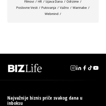
Filmovi
HR
Izjava Dana
Odrzime
Poslovne Vesti
Putovanja
Važno
Wannabe
Webmind
Najvažnije biznis priče svakog dana u
inboksu