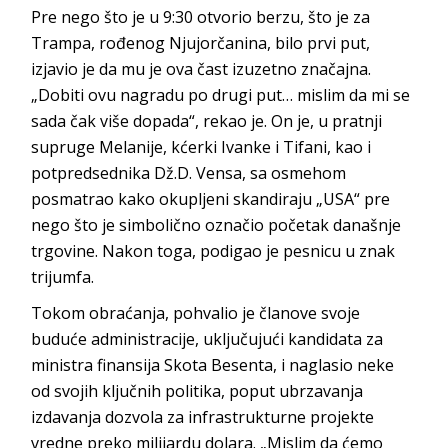
Pre nego što je u 9:30 otvorio berzu, što je za
Trampa, rođenog Njujorčanina, bilo prvi put,
izjavio je da mu je ova čast izuzetno značajna.
„Dobiti ovu nagradu po drugi put… mislim da mi se
sada čak više dopada“, rekao je. On je, u pratnji
supruge Melanije, kćerki Ivanke i Tifani, kao i
potpredsednika Dž.D. Vensa, sa osmehom
posmatrao kako okupljeni skandiraju „USA“ pre
nego što je simbolično označio početak današnje
trgovine. Nakon toga, podigao je pesnicu u znak
trijumfa.
Tokom obraćanja, pohvalio je članove svoje
buduće administracije, uključujući kandidata za
ministra finansija Skota Besenta, i naglasio neke
od svojih ključnih politika, poput ubrzavanja
izdavanja dozvola za infrastrukturne projekte
vredne preko milijardu dolara. „Mislim da ćemo