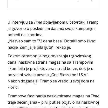
U intervjuu za
Time
objavljenom u četvrtak, Tramp
je govorio o poslednjim danima svoje kampanje i
pobedi na izborima.
„Nazvao sam to ’72 dana besa’. Dotakli smo živac
nacije. Zemlja je bila ljuta“, rekao je.
Tokom ceremonijalnog otvaranja trgovinskog
dana, naslovna strana magazina sa Trampovim
likom bila je projektovana na zid berze, dok je u
pozadini svirala pesma „God Bless the U.S.A.“.
Nakon događaja, Tramp se vratio u svoj dom na
Floridi.
Trampova fascinacija naslovnicama magazina
Time
traje decenijama – prvi put se pojavio na naslovnoj