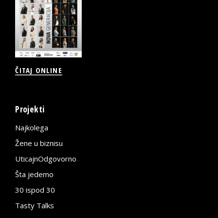
ČITAJ ONLINE
Projekti
Najkolega
Žene u biznisu
UticajnOdgovorno
Šta jedemo
30 ispod 30
Tasty Talks