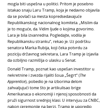
mogla biti uspešna u politici. Pritom je posebno
istakao snaju Laru Tramp, koja je nedavno objavila
da se povlači sa mesta kopredsedavajuće
Republikanskog nacionalnog komiteta. „Mislim da
je to moguće, da. Vidim ljude o kojima govorimo.
Lara je bila izvanredna. Pogledajte, vodila je
Republikansku stranku“, rekao je. Uz podršku
senatora Marka Rubija, koji čeka potvrdu za
poziciju državnog sekretara, Lara Tramp je izjavila
da ozbiljno razmišlja o ulasku u Senat.
Donald Tramp, poznat kao uspešan investitor u
nekretnine i zvezda rijaliti šoua „Šegrt“ (
The
Apprentice
), pobedio je na izborima delom
zahvaljujući tome što je artikulisao brige
Amerikanaca o ekonomiji i njenoj sposobnosti da
pruži sigurnost srednjoj klasi. U intervjuu za CNBC,
nakon ceremonije na berzi, Tramp je uporedio