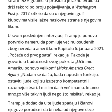
strani 1989. godine. U prošlosti je lažno tvrdio da
drži rekord po broju pojavljivanja, a
Washington
Post
je 2017. otkrio da su u njegovim golf-
klubovima visile lažne naslovne strane s njegovim
likom.
U svom poslednjem intervjuu, Tramp je ponovo
potvrdio nameru da pomiluje većinu osuđenih
zbog nereda u američkom Kapitolu 6. januara 2021.
„Počeće od prvog sata“, rekao je. Takođe je
govorio o budućnosti svog pokreta „Učinimo
Ameriku ponovo velikom“ (
Make America Great
Again
). „Nadam se da ću, kada napustim funkciju,
ostaviti ljude koji su izuzetno kompetentni i
razumeju stvari. I mislim da ih već imamo. Imamo
mnogo više takvih ljudi nego što mislite“, rekao je.
Tramp je dodao da u te ljude spadaju i članovi
njegove porodice i da bi neka od njegove dece