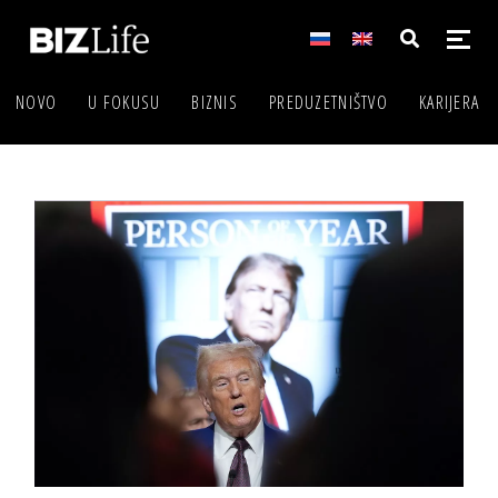
NOVO
U FOKUSU
BIZNIS
PREDUZETNIŠTVO
KARIJERA