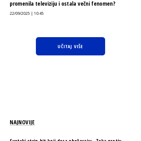
promenila televiziju i ostala večni fenomen?
22/09/2025 | 10:45
UČITAJ VIŠE
NAJNOVIJE
Svetski strip-hit koji deca obožavaju: „Zeka protiv