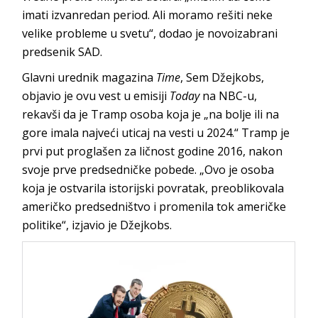
imati izvanredan period. Ali moramo rešiti neke
velike probleme u svetu“, dodao je novoizabrani
predsenik SAD.
Glavni urednik magazina
Time
, Sem Džejkobs,
objavio je ovu vest u emisiji
Today
na NBC-u,
rekavši da je Tramp osoba koja je „na bolje ili na
gore imala najveći uticaj na vesti u 2024.“ Tramp je
prvi put proglašen za ličnost godine 2016, nakon
svoje prve predsedničke pobede. „Ovo je osoba
koja je ostvarila istorijski povratak, preoblikovala
američko predsedništvo i promenila tok američke
politike“, izjavio je Džejkobs.