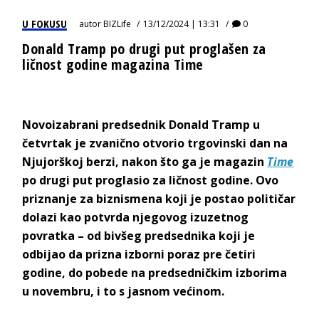
U FOKUSU
autor
BIZLife
13/12/2024 | 13:31
0
Donald Tramp po drugi put proglašen za
ličnost godine magazina Time
Novoizabrani predsednik Donald Tramp u
četvrtak je zvanično otvorio trgovinski dan na
Njujorškoj berzi, nakon što ga je magazin
Time
po drugi put proglasio za ličnost godine. Ovo
priznanje za biznismena koji je postao političar
dolazi kao potvrda njegovog izuzetnog
povratka – od bivšeg predsednika koji je
odbijao da prizna izborni poraz pre četiri
godine, do pobede na predsedničkim izborima
u novembru, i to s jasnom većinom.