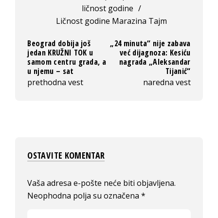
ličnost godine
/
Ličnost godine Marazina Tajm
Beograd dobija još
„24 minuta“ nije zabava
jedan KRUŽNI TOK u
već dijagnoza: Kesiću
samom centru grada, a
nagrada „Aleksandar
u njemu – sat
Tijanić“
prethodna vest
naredna vest
OSTAVITE KOMENTAR
Vaša adresa e-pošte neće biti objavljena.
Neophodna polja su označena
*