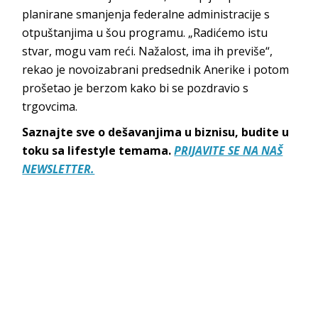
planirane smanjenja federalne administracije s
otpuštanjima u šou programu. „Radićemo istu
stvar, mogu vam reći. Nažalost, ima ih previše“,
rekao je novoizabrani predsednik Anerike i potom
prošetao je berzom kako bi se pozdravio s
trgovcima.
Saznajte sve o dešavanjima u biznisu, budite u
toku sa lifestyle temama.
PRIJAVITE SE NA NAŠ
NEWSLETTER.