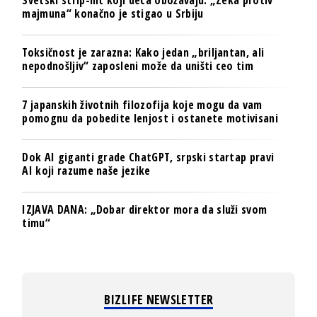
majmuna“ konačno je stigao u Srbiju
Toksičnost je zarazna: Kako jedan „briljantan, ali
nepodnošljiv“ zaposleni može da uništi ceo tim
7 japanskih životnih filozofija koje mogu da vam
pomognu da pobedite lenjost i ostanete motivisani
Dok AI giganti grade ChatGPT, srpski startap pravi
AI koji razume naše jezike
IZJAVA DANA: „Dobar direktor mora da služi svom
timu“
BIZLIFE NEWSLETTER