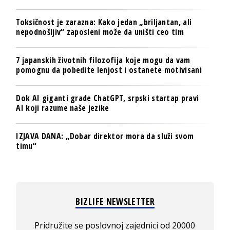
Toksičnost je zarazna: Kako jedan „briljantan, ali
nepodnošljiv“ zaposleni može da uništi ceo tim
7 japanskih životnih filozofija koje mogu da vam
pomognu da pobedite lenjost i ostanete motivisani
Dok AI giganti grade ChatGPT, srpski startap pravi
AI koji razume naše jezike
IZJAVA DANA: „Dobar direktor mora da služi svom
timu“
BIZLIFE NEWSLETTER
Pridružite se poslovnoj zajednici od 20000