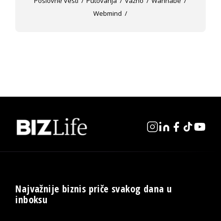
Poslovne Vesti
Putovanja
Važno
Wannabe
Webmind
Najvažnije biznis priče svakog dana u
inboksu