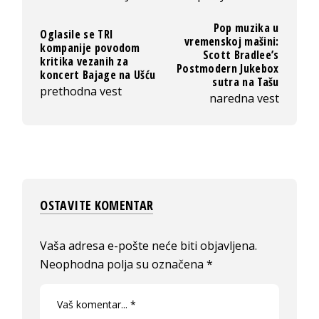
Pop muzika u
Oglasile se TRI
vremenskoj mašini:
kompanije povodom
Scott Bradlee’s
kritika vezanih za
Postmodern Jukebox
koncert Bajage na Ušću
sutra na Tašu
prethodna vest
naredna vest
OSTAVITE KOMENTAR
Vaša adresa e-pošte neće biti objavljena.
Neophodna polja su označena
*