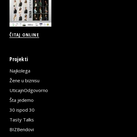
ČITAJ ONLINE
Projekti
Najkolega
Žene u biznisu
UticajnOdgovorno
Šta jedemo
30 ispod 30
Tasty Talks
BIZBendovi