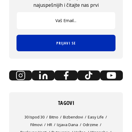
najuspešnijih i čitajte nas prvi
PRIJAVI SE
TAGOVI
30 Ispod 30
Bitno
Bizbendovi
Easy Life
Filmovi
HR
Izjava Dana
Odrzime