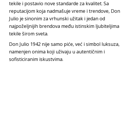
tekile i postavio nove standarde za kvalitet. Sa
reputacijom koja nadmašuje vreme i trendove, Don
Julio je sinonim za vrhunski užitak i jedan od
najpoželjnijih brendova među istinskim ljubiteljima
tekile širom sveta.
Don Julio 1942 nije samo piće, već i simbol luksuza,
namenjen onima koji uživaju u autentičnim i
sofisticiranim iskustvima.