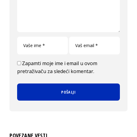
Zapamti moje ime i email u ovom
pretraživaču za sledeći komentar.
POVEZANE VESTI