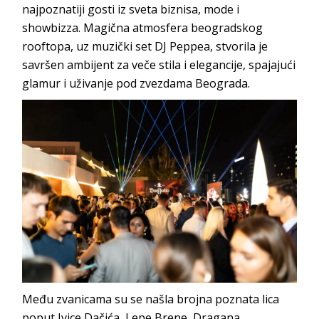
najpoznatiji gosti iz sveta biznisa, mode i
showbizza. Magična atmosfera beogradskog
rooftopa, uz muzički set DJ Peppea, stvorila je
savršen ambijent za veče stila i elegancije, spajajući
glamur i uživanje pod zvezdama Beograda.
Među zvanicama su se našla brojna poznata lica
poput Ivice Dačića, Lepe Brene, Dragana