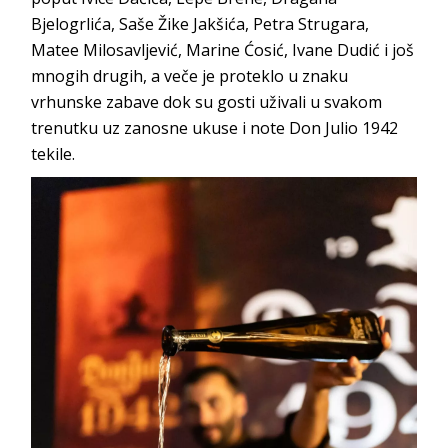
Bjelogrlića, Saše Žike Jakšića, Petra Strugara,
Matee Milosavljević, Marine Ćosić, Ivane Dudić i još
mnogih drugih, a veče je proteklo u znaku
vrhunske zabave dok su gosti uživali u svakom
trenutku uz zanosne ukuse i note Don Julio 1942
tekile.