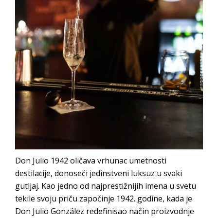
Don Julio 1942 oličava vrhunac umetnosti
destilacije, donoseći jedinstveni luksuz u svaki
gutljaj. Kao jedno od najprestižnijih imena u svetu
tekile svoju priču započinje 1942. godine, kada je
Don Julio González redefinisao način proizvodnje