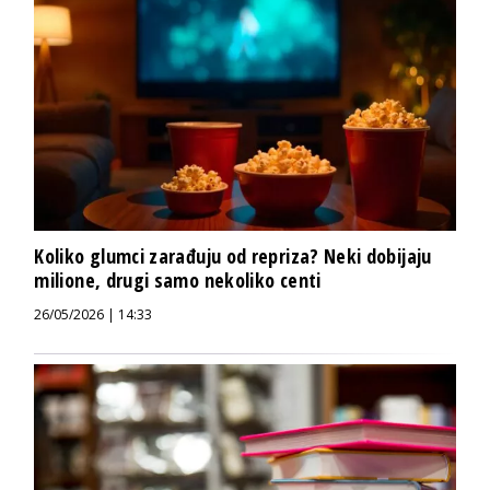
Koliko glumci zarađuju od repriza? Neki dobijaju
milione, drugi samo nekoliko centi
26/05/2026 | 14:33