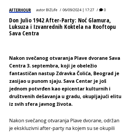
AFTERHOUR
autor
BIZLife
06/09/2024 | 17:27
0
Don Julio 1942 After-Party: Noć Glamura,
Luksuza i Izvanrednih Koktela na Rooftopu
Sava Centra
Nakon svečanog otvaranja Plave dvorane Sava
Centra 3. septembra, koji je obeležio
fantastičan nastup Zdravka Čolića, Beograd je
zasijao u punom sjaju. Sava Centar je još
jednom potvrđen kao epicentar kulturnih i
društvenih dešavanja u gradu, okupljajući elitu
iz svih sfera javnog života.
Nakon svečanog otvaranja Plave dvorane, održan
je ekskluzivni after-party na kojem su se okupili