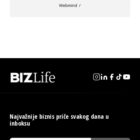
Webmind
Najvažnije biznis priče svakog dana u
inboksu