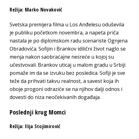
Režija: Marko Novaković
Svetska premijera filma u Los Anđelesu oduševila
je publiku početkom novembra, a napeta priča
nastala je po diplomskom radu scenariste Ognjena
Obradovića. Sofijin i Brankov idilični život naglo se
menja nakon saobraćajne nesreće u kojoj su
učestvovali. Brankov uticaj u malom gradu u Srbiji
pomaže im da se izvuku bez posledica. Sofiji je sve
teže da prihvati takvu realnost, a savest koja ih
oboje progoni odraziće se na njihov dalji odnos i
dovesti do niza neočekivanih događaja.
Poslednji krug Momci
Režija: Ilija Stojimirović