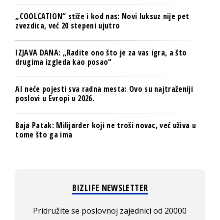
„COOLCATION“ stiže i kod nas: Novi luksuz nije pet
zvezdica, već 20 stepeni ujutro
IZJAVA DANA: „Radite ono što je za vas igra, a što
drugima izgleda kao posao“
AI neće pojesti sva radna mesta: Ovo su najtraženiji
poslovi u Evropi u 2026.
Baja Patak: Milijarder koji ne troši novac, već uživa u
tome što ga ima
BIZLIFE NEWSLETTER
Pridružite se poslovnoj zajednici od 20000