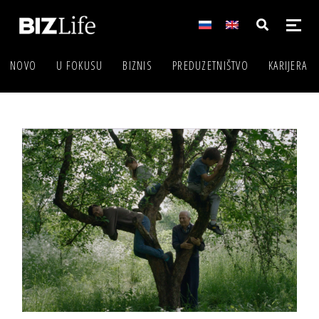
NOVO
U FOKUSU
BIZNIS
PREDUZETNIŠTVO
KARIJERA