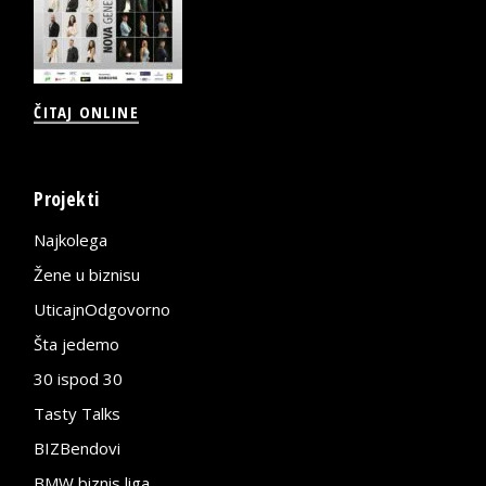
ČITAJ ONLINE
Projekti
Najkolega
Žene u biznisu
UticajnOdgovorno
Šta jedemo
30 ispod 30
Tasty Talks
BIZBendovi
BMW biznis liga