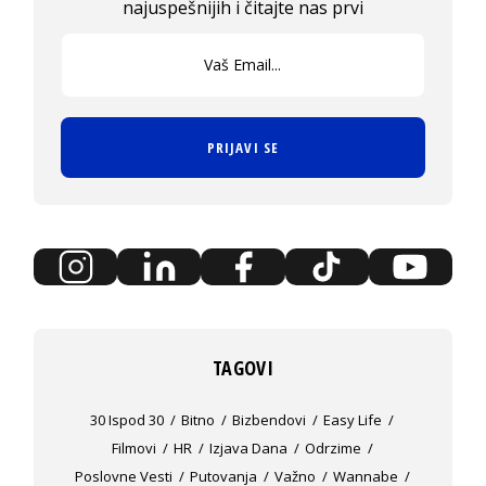
najuspešnijih i čitajte nas prvi
PRIJAVI SE
TAGOVI
30 Ispod 30
Bitno
Bizbendovi
Easy Life
Filmovi
HR
Izjava Dana
Odrzime
Poslovne Vesti
Putovanja
Važno
Wannabe