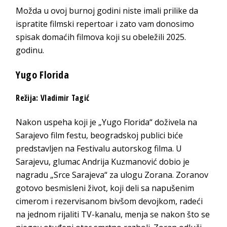
Možda u ovoj burnoj godini niste imali prilike da
ispratite filmski repertoar i zato vam donosimo
spisak domaćih filmova koji su obeležili 2025.
godinu.
Yugo Florida
Režija: Vladimir Tagić
Nakon uspeha koji je „Yugo Florida“ doživela na
Sarajevo film festu, beogradskoj publici biće
predstavljen na Festivalu autorskog filma. U
Sarajevu, glumac Andrija Kuzmanović dobio je
nagradu „Srce Sarajeva“ za ulogu Zorana. Zoranov
gotovo besmisleni život, koji deli sa napušenim
cimerom i rezervisanom bivšom devojkom, radeći
na jednom rijaliti TV-kanalu, menja se nakon što se