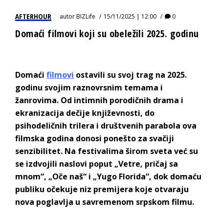
AFTERHOUR
autor
BIZLife
15/11/2025 | 12:00
0
Domaći filmovi koji su obeležili 2025. godinu
Domaći
filmovi
ostavili su svoj trag na 2025.
godinu svojim raznovrsnim temama i
žanrovima. Od intimnih porodičnih drama i
ekranizacija dečije književnosti, do
psihodeličnih trilera i društvenih parabola ova
filmska godina donosi ponešto za svačiji
senzibilitet. Na festivalima širom sveta već su
se izdvojili naslovi poput „Vetre, pričaj sa
mnom“, „Oče naš“ i „Yugo Florida“, dok domaću
publiku očekuje niz premijera koje otvaraju
nova poglavlja u savremenom srpskom filmu.