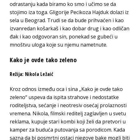
odrastanju kada biramo ko smo i učimo se da
stojimo iza toga. Gligorije Pecikoza Hajduk dolazi iz
sela u Beograd. Trudi se da bude prihvaćen i kao
izvanredan košarkaš i kao dobar drug i kao odličan
đak i kao odgovoran sin, ponekad se gubeći u
mnoštvu uloga koje su njemu nametnute.
Kako je ovde tako zeleno
Režija: Nikola Ležaić
Kroz odnos između oca i sina „Kako je ovde tako
zeleno“ uspeva da ispita strahove i nedostatke
roditeljstva, sećanje i neotresiv osećaj prolaznosti
vremena. Nikola, filmski reditelj zaglavljen u svetu
reklama, kupuje stari kombi koji želi da pretvori u
kamper za buduća putovanja sa porodicom. Kada
sazna da bi posmrtni ostaci njegove bake mogli biti