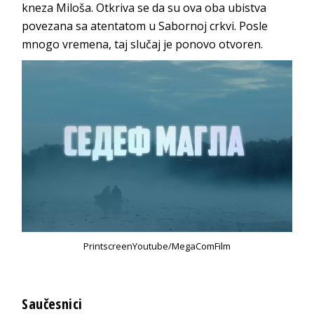
kneza Miloša. Otkriva se da su ova oba ubistva
povezana sa atentatom u Sabornoj crkvi. Posle
mnogo vremena, taj slučaj je ponovo otvoren.
PrintscreenYoutube/MegaComFilm
Saučesnici