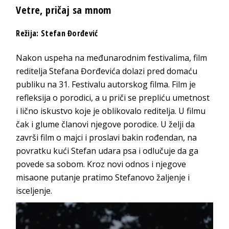
Vetre, pričaj sa mnom
Režija: Stefan Đorđević
Nakon uspeha na međunarodnim festivalima, film
reditelja Stefana Đorđevića dolazi pred domaću
publiku na 31. Festivalu autorskog filma. Film je
refleksija o porodici, a u priči se prepliću umetnost
i lično iskustvo koje je oblikovalo reditelja. U filmu
čak i glume članovi njegove porodice. U želji da
završi film o majci i proslavi bakin rođendan, na
povratku kući Stefan udara psa i odlučuje da ga
povede sa sobom. Kroz novi odnos i njegove
misaone putanje pratimo Stefanovo žaljenje i
isceljenje.