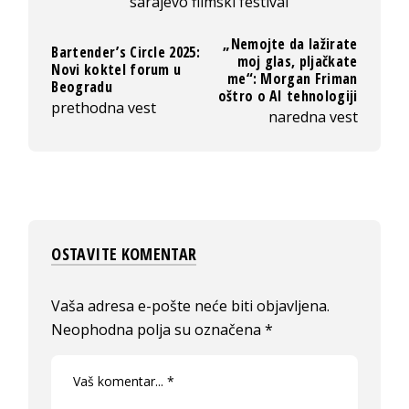
sarajevo filmski festival
„Nemojte da lažirate
Bartender’s Circle 2025:
moj glas, pljačkate
Novi koktel forum u
me“: Morgan Friman
Beogradu
oštro o AI tehnologiji
prethodna vest
naredna vest
OSTAVITE KOMENTAR
Vaša adresa e-pošte neće biti objavljena.
Neophodna polja su označena
*