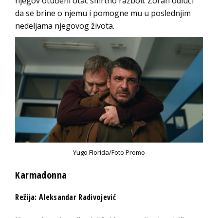
njegov otuđeni otac smrtno razboli. Zoran odluči
da se brine o njemu i pomogne mu u poslednjim
nedeljama njegovog života.
Yugo Florida/Foto Promo
Karmadonna
Režija: Aleksandar Radivojević