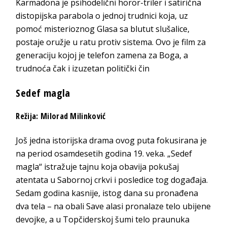
Karmadona je psihodelični horor-triler i satirična
distopijska parabola o jednoj trudnici koja, uz
pomoć misterioznog Glasa sa blutut slušalice,
postaje oružje u ratu protiv sistema. Ovo je film za
generaciju kojoj je telefon zamena za Boga, a
trudnoća čak i izuzetan politički čin
Sedef magla
Režija: Milorad Milinković
Još jedna istorijska drama ovog puta fokusirana je
na period osamdesetih godina 19. veka. „Sedef
magla“ istražuje tajnu koja obavija pokušaj
atentata u Sabornoj crkvi i posledice tog događaja.
Sedam godina kasnije, istog dana su pronađena
dva tela – na obali Save alasi pronalaze telo ubijene
devojke, a u Topčiderskoj šumi telo praunuka