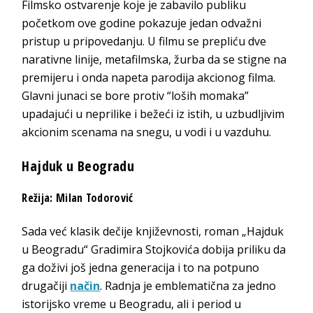
Filmsko ostvarenje koje je zabavilo publiku
početkom ove godine pokazuje jedan odvažni
pristup u pripovedanju. U filmu se prepliću dve
narativne linije, metafilmska, žurba da se stigne na
premijeru i onda napeta parodija akcionog filma.
Glavni junaci se bore protiv “loših momaka”
upadajući u neprilike i bežeći iz istih, u uzbudljivim
akcionim scenama na snegu, u vodi i u vazduhu.
Hajduk u Beogradu
Režija: Milan Todorović
Sada već klasik dečije književnosti, roman „Hajduk
u Beogradu“ Gradimira Stojkovića dobija priliku da
ga doživi još jedna generacija i to na potpuno
drugačiji
način
. Radnja je emblematična za jedno
istorijsko vreme u Beogradu, ali i period u