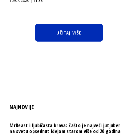
15/07/2026 | 11:33
UČITAJ VIŠE
NAJNOVIJE
MrBeast i ljubičasta krava: Zašto je najveći jutjuber
na svetu opsednut idejom starom više od 20 godina