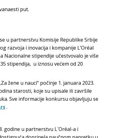
vanaesti put.
 se u partnerstvu Komisije Republike Srbije
 razvoja i inovacija i kompanije L’Oréal
 Nacionalne stipendije učestvovalo je više
 35 stipendija, u iznosu većem od 20
„Za žene u nauci“ počinje 1. januara 2023.
na starosti, koje su upisale ili završile
uka. Sve informacije konkursu objavljuju se
rs
.
 godine u partnerstvu L´Oréal-a i
a dostignuća doprinela naučnom napretku u