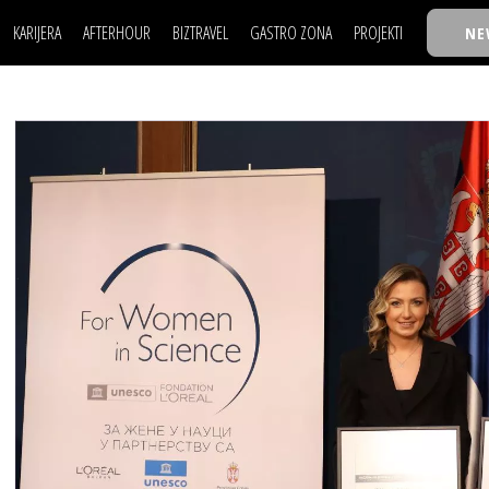
KARIJERA
AFTERHOUR
BIZTRAVEL
GASTRO ZONA
PROJEKTI
NE
POSAO
FILM I SCENA
NAJKOLEGA
LJUDI (HR)
KNJIGE
TASTY TALKS
POSAO
FILM I SCENA
NAJKOLEGA
JE
MOJ UGAO
AUTO SVET
30 ISPOD 30
LJUDI (HR)
KNJIGE
TASTY TALKS
USAVRŠAVANJE
STIL
BACK TO OFFIC
JE
MOJ UGAO
AUTO SVET
30 ISPOD 30
KNOW-HOW
WELLBEING
BIZBENDOVI
USAVRŠAVANJE
STIL
BACK TO OFFIC
BIZKOLEGIJUM
KNOW-HOW
WELLBEING
BIZBENDOVI
BMW BIZNIS LIG
BIZKOLEGIJUM
BIZLIFE WEEK
BMW BIZNIS LIG
IZJAVA GODINE
BIZLIFE WEEK
IZJAVA GODINE