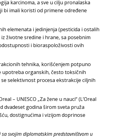
gija karcinoma, a sve u cilju pronalaska
ji bi imali koristi od primene određene
ih elemenata i jedinjenja (pesticida i ostalih
iz životne sredine i hrane, sa posebnim
iodostupnosti i bioraspoloživosti ovih
trakcionih tehnika, korišćenjem potpuno
e upotreba organskih, često toksičnih
se selektivnost procesa ekstrakcije ciljnih
’Oreal – UNESCO „Za žene u nauci“ (L’Oreal
d dvadeset godina širom sveta pruža
u, dostignućima i vizijom doprinose
i sa svojim diplomatskim predstavništvom u