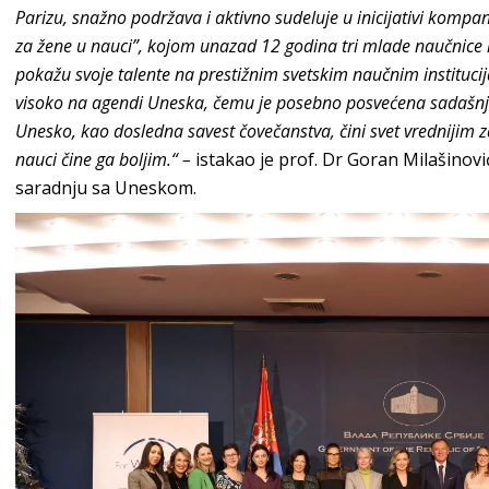
Parizu, snažno podržava i aktivno sudeluje u inicijativi komp
za žene u nauci”, kojom unazad 12 godina tri mlade naučnice iz
pokažu svoje talente na prestižnim svetskim naučnim instituc
visoko na agendi Uneska, čemu je posebno posvećena sadašnj
Unesko, kao dosledna savest čovečanstva, čini svet vrednijim 
nauci čine ga boljim.“ –
istakao je prof. Dr Goran Milašinovi
saradnju sa Uneskom.