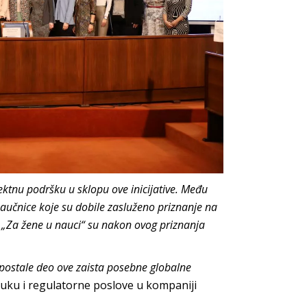
ektnu podršku u sklopu ove inicijative. Među
 naučnice koje su dobile zasluženo priznanje na
a „Za žene u nauci“ su nakon ovog priznanja
e postale deo ove zaista posebne globalne
nauku i regulatorne poslove u kompaniji