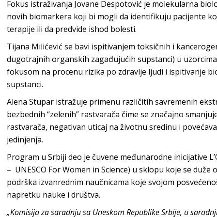
Fokus istraživanja Jovane Despotović je molekularna biolo
novih biomarkera koji bi mogli da identifikuju pacijente ko
terapije ili da predvide ishod bolesti.
Tijana Milićević se bavi ispitivanjem toksičnih i kancerogen
dugotrajnih organskih zagađujućih supstanci) u uzorcima 
fokusom na procenu rizika po zdravlje ljudi i ispitivanje b
supstanci.
Alena Stupar istražuje primenu različitih savremenih eks
bezbednih “zelenih” rastvarača čime se značajno smanjuj
rastvarača, negativan uticaj na životnu sredinu i povećava 
jedinjenja.
Program u Srbiji deo je čuvene međunarodne inicijative L
– UNESCO For Women in Science) u sklopu koje se duže o
podrška izvanrednim naučnicama koje svojom posvećenošć
napretku nauke i društva.
„Komisija za saradnju sa Uneskom Republike Srbije, u saradnj