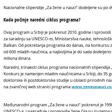
Nacionalne stipendije „Za žene u nauci“ dodeljene su po d
Kada počinje naredni ciklus programa?
Ovaj program u Srbiji je pokrenut 2010. godine i sprovodi
za saradnju sa UNESCO-m, Ministarstva nauke, tehnološkog
Balkan. Od pokretanja programa do danas, na konkursu za
od 600 mladih naučnica, a najboljima je do sada dodeljeno
miliona dinara.
Naredni, trinaesti ciklus programa nacionalnih stipendija 
Konkurs je namenjen mladim naučnicama u Srbiji, do 35 godi
doktorske ili postdoktorske studije u oblasti prirodnih na
na zvaničnoj web stranici programa
www.zeneunauci.co.
Međunarodni program „Za žene u nauci“ pokrenut je 1998.
UNESCO-a, i nagrađuje i promoviše žene čija su izuzetn