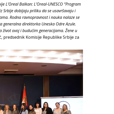
anije L’Oreal Balkan: L’Oreal-UNESCO “Program
 Srbije dobijaju priliku da se usavršavaju i
ijama. Rodna ravnopravnost i nauka nalaze se
a generalna direktorka Uneska Odre Azule.
za život ovoj i budućim generacijama. Žene u
ć, predsednik Komisije Republike Srbije za