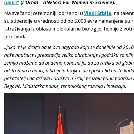
nauci”
(
L’Oréal – UNESCO For Women in Science
).
Na svečanoj ceremoniji održanoj u
Vladi Srbije
, najtale
su stipendije u vrednosti od po 5.000 evra namenjene su r
istraživanja iz oblasti molekularne biologije, hemije živo
proizvoda.
„Jako mi je drago da je ova nagrada koja se dodeljuje od 2010.
naše naučnice i predstavlja veliko ohrabrenje i podršku za ni
zemlja možemo da budemo ponosni je, da za razliku od globaln
odsto žena u nauci, u Srbiji ta brojka ide i preko 60 odsto ka
pokazatelj i da država i društvo u Srbiji pružaju punu podršk
Begović, Ministarka nauke, tehnološkog razvoja i inovacija.