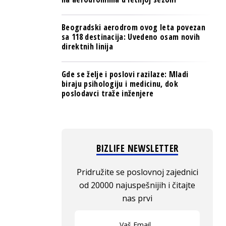
Beogradski aerodrom ovog leta povezan
sa 118 destinacija: Uvedeno osam novih
direktnih linija
Gde se želje i poslovi razilaze: Mladi
biraju psihologiju i medicinu, dok
poslodavci traže inženjere
BIZLIFE NEWSLETTER
Pridružite se poslovnoj zajednici
od 20000 najuspešnijih i čitajte
nas prvi