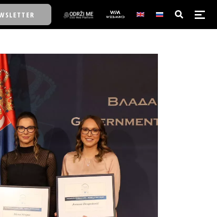
WSLETTER
E/SCHOOL
E/SCHOOL
A
A