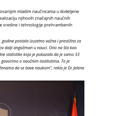
ntovanijim mladim naučnicama u dodeljene
ealizaciju njihovih značajnih naučnih
tne sredine i tehnologije prehrambenih
 godine postala izuzetno važna i prestižna za
ihov dalji angažman u nauci. Ono na šta kao
e statistike koja je pokazala da je samo 33
da govorimo o naučnim institutima. To je
u ženama da se bave naukom“, rekla je Dr Jelena