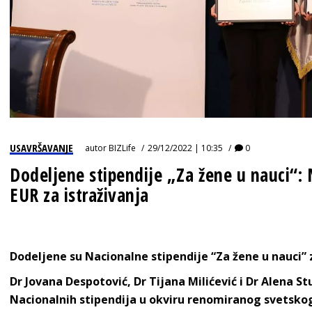
USAVRŠAVANJE
autor
BIZLife
29/12/2022 | 10:35
0
Dodeljene stipendije „Za žene u nauci“:
EUR za istraživanja
Dodeljene su Nacionalne stipendije “Za žene u nauci” 
Dr Jovana Despotović, Dr Tijana Milićević i Dr Alena S
Nacionalnih stipendija u okviru renomiranog svetsk