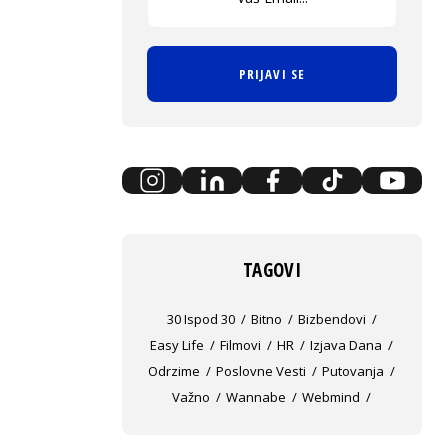
PRIJAVI SE
TAGOVI
30 Ispod 30
Bitno
Bizbendovi
Easy Life
Filmovi
HR
Izjava Dana
Odrzime
Poslovne Vesti
Putovanja
Važno
Wannabe
Webmind