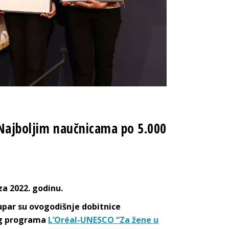
 Najboljim naučnicama po 5.000
za 2022. godinu.
tupar su ovogodišnje dobitnice
og programa
L’Oréal-UNESCO “Za žene u