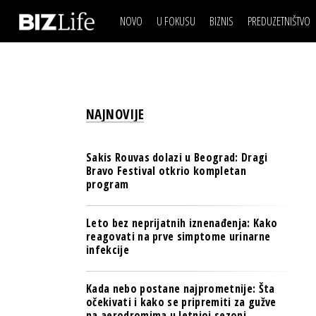
NOVO
U FOKUSU
BIZNIS
PREDUZETNIŠTVO
IZJAVA DANA
BIZNIS SCENA
VIDEO
REAL ESTATE
IZJAVA DANA
BIZNIS SCENA
BREND I KOMUNIKACI
VIDEO
REAL ESTATE
ESG & ENERGY
NAJNOVIJE
BREND I KOMUNIKACI
BANKE
ESG & ENERGY
OSIGURANJE
Sakis Rouvas dolazi u Beograd: Dragi
BANKE
Bravo Festival otkrio kompletan
TECH I AI
program
OSIGURANJE
BIZNIS & SPORT
TECH I AI
Leto bez neprijatnih iznenađenja: Kako
PULS REGIONA
reagovati na prve simptome urinarne
BIZNIS & SPORT
infekcije
NOVO NA RAFU
PULS REGIONA
Kada nebo postane najprometnije: Šta
NOVO NA RAFU
očekivati i kako se pripremiti za gužve
na aerodromima u letnjoj sezoni