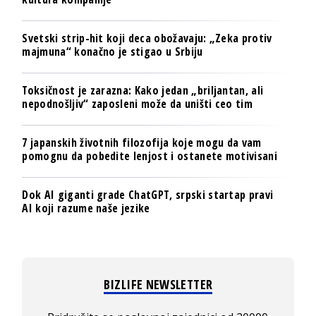
Svetski strip-hit koji deca obožavaju: „Zeka protiv
majmuna“ konačno je stigao u Srbiju
Toksičnost je zarazna: Kako jedan „briljantan, ali
nepodnošljiv“ zaposleni može da uništi ceo tim
7 japanskih životnih filozofija koje mogu da vam
pomognu da pobedite lenjost i ostanete motivisani
Dok AI giganti grade ChatGPT, srpski startap pravi
AI koji razume naše jezike
BIZLIFE NEWSLETTER