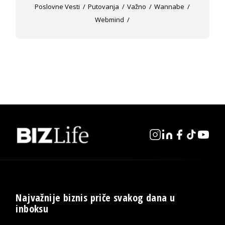
Poslovne Vesti
Putovanja
Važno
Wannabe
Webmind
Najvažnije biznis priče svakog dana u
inboksu