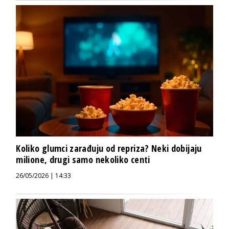
Koliko glumci zarađuju od repriza? Neki dobijaju
milione, drugi samo nekoliko centi
26/05/2026 | 14:33