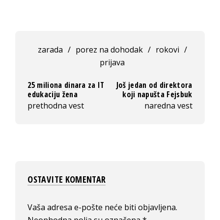
zarada
/
porez na dohodak
/
rokovi
/
prijava
25 miliona dinara za IT
Još jedan od direktora
edukaciju žena
koji napušta Fejsbuk
prethodna vest
naredna vest
OSTAVITE KOMENTAR
Vaša adresa e-pošte neće biti objavljena.
Neophodna polja su označena
*