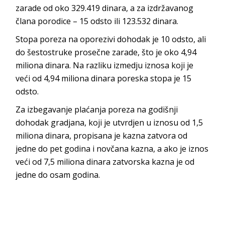
zarade od oko 329.419 dinara, a za izdržavanog
člana porodice – 15 odsto ili 123.532 dinara.
Stopa poreza na oporezivi dohodak je 10 odsto, ali
do šestostruke prosečne zarade, što je oko 4,94
miliona dinara. Na razliku izmedju iznosa koji je
veći od 4,94 miliona dinara poreska stopa je 15
odsto.
Za izbegavanje plaćanja poreza na godišnji
dohodak gradjana, koji je utvrdjen u iznosu od 1,5
miliona dinara, propisana je kazna zatvora od
jedne do pet godina i novčana kazna, a ako je iznos
veći od 7,5 miliona dinara zatvorska kazna je od
jedne do osam godina.