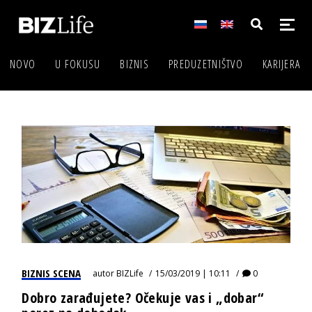
NOVO
U FOKUSU
BIZNIS
PREDUZETNIŠTVO
KARIJERA
BIZNIS SCENA
autor
BIZLife
15/03/2019 | 10:11
0
Dobro zarađujete? Očekuje vas i „dobar“