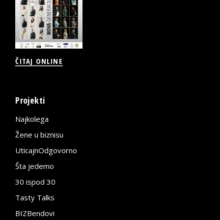
ČITAJ ONLINE
Projekti
Najkolega
Žene u biznisu
UticajnOdgovorno
Šta jedemo
30 ispod 30
Tasty Talks
BIZBendovi