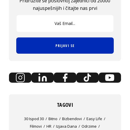
Pridružite se poslovnoj zajednici od 20000
najuspešnijih i čitajte nas prvi
PRIJAVI SE
TAGOVI
30 Ispod 30
Bitno
Bizbendovi
Easy Life
Filmovi
HR
Izjava Dana
Odrzime