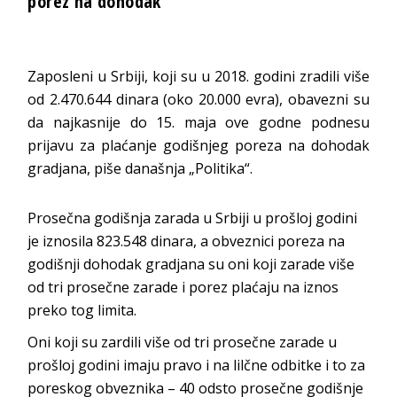
porez na dohodak
Zaposleni u Srbiji, koji su u 2018. godini zradili više
od 2.470.644 dinara (oko 20.000 evra), obavezni su
da najkasnije do 15. maja ove godne podnesu
prijavu za plaćanje godišnjeg poreza na dohodak
gradjana, piše današnja „Politika“.
Prosečna godišnja zarada u Srbiji u prošloj godini
je iznosila 823.548 dinara, a obveznici poreza na
godišnji dohodak gradjana su oni koji zarade više
od tri prosečne zarade i porez plaćaju na iznos
preko tog limita.
Oni koji su zardili više od tri prosečne zarade u
prošloj godini imaju pravo i na lilčne odbitke i to za
poreskog obveznika – 40 odsto prosečne godišnje