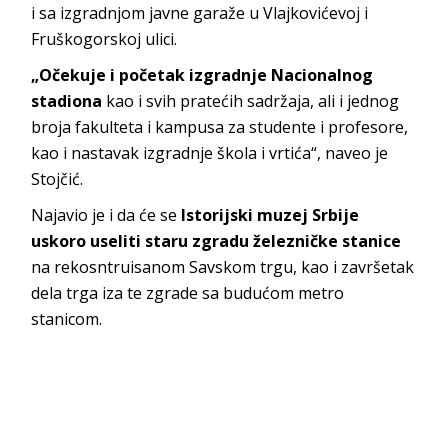
i sa izgradnjom javne garaže u Vlajkovićevoj i
Fruškogorskoj ulici.
„Očekuje i početak izgradnje Nacionalnog
stadiona
kao i svih pratećih sadržaja, ali i jednog
broja fakulteta i kampusa za studente i profesore,
kao i nastavak izgradnje škola i vrtića“, naveo je
Stojčić.
Najavio je i da će se
Istorijski muzej Srbije
uskoro useliti staru zgradu železničke stanice
na rekosntruisanom Savskom trgu, kao i završetak
dela trga iza te zgrade sa budućom metro
stanicom.