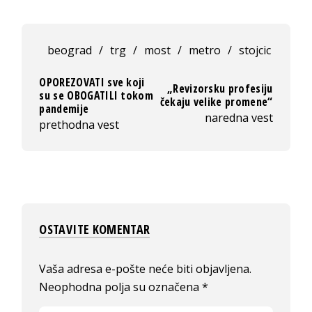
beograd
/
trg
/
most
/
metro
/
stojcic
OPOREZOVATI sve koji
„Revizorsku profesiju
su se OBOGATILI tokom
čekaju velike promene“
pandemije
naredna vest
prethodna vest
OSTAVITE KOMENTAR
Vaša adresa e-pošte neće biti objavljena.
Neophodna polja su označena
*