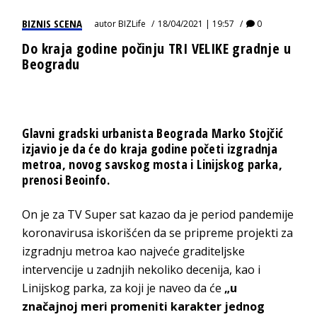
BIZNIS SCENA
autor
BIZLife
18/04/2021 | 19:57
0
Do kraja godine počinju TRI VELIKE gradnje u
Beogradu
Glavni gradski urbanista Beograda Marko Stojčić
izjavio je da će do kraja godine početi izgradnja
metroa, novog savskog mosta i Linijskog parka,
prenosi Beoinfo.
On je za TV Super sat kazao da je period pandemije
koronavirusa iskorišćen da se pripreme projekti za
izgradnju metroa kao najveće graditeljske
intervencije u zadnjih nekoliko decenija, kao i
Linijskog parka, za koji je naveo da će
„u
značajnoj meri promeniti karakter jednog