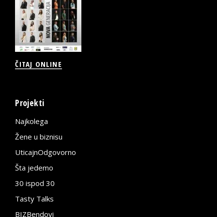
ČITAJ ONLINE
Projekti
Najkolega
Žene u biznisu
UticajnOdgovorno
Šta jedemo
30 ispod 30
Tasty Talks
BIZBendovi