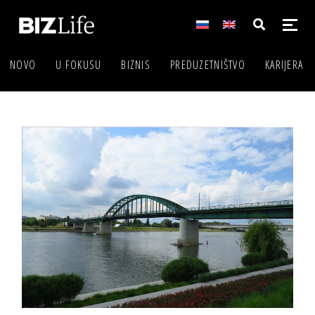
NOVO
U FOKUSU
BIZNIS
PREDUZETNIŠTVO
KARIJERA