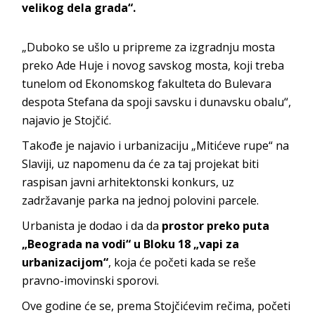
velikog dela grada“.
„Duboko se ušlo u pripreme za izgradnju mosta
preko Ade Huje i novog savskog mosta, koji treba
tunelom od Ekonomskog fakulteta do Bulevara
despota Stefana da spoji savsku i dunavsku obalu“,
najavio je Stojčić.
Takođe je najavio i urbanizaciju „Mitićeve rupe“ na
Slaviji, uz napomenu da će za taj projekat biti
raspisan javni arhitektonski konkurs, uz
zadržavanje parka na jednoj polovini parcele.
Urbanista je dodao i da da
prostor preko puta
„Beograda na vodi“ u Bloku 18 „vapi za
urbanizacijom“
, koja će početi kada se reše
pravno-imovinski sporovi.
Ove godine će se, prema Stojčićevim rečima, početi