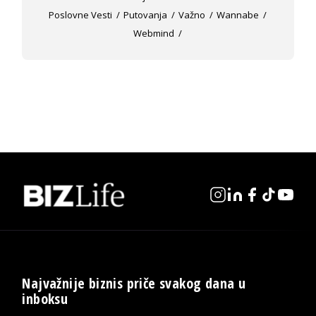
Poslovne Vesti
Putovanja
Važno
Wannabe
Webmind
Najvažnije biznis priče svakog dana u
inboksu