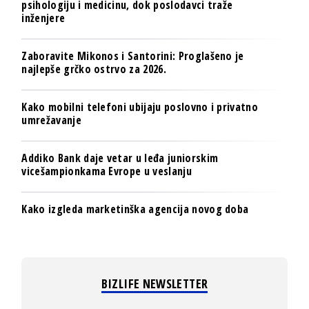
psihologiju i medicinu, dok poslodavci traže
inženjere
Zaboravite Mikonos i Santorini: Proglašeno je
najlepše grčko ostrvo za 2026.
Kako mobilni telefoni ubijaju poslovno i privatno
umrežavanje
Addiko Bank daje vetar u leđa juniorskim
vicešampionkama Evrope u veslanju
Kako izgleda marketinška agencija novog doba
BIZLIFE NEWSLETTER