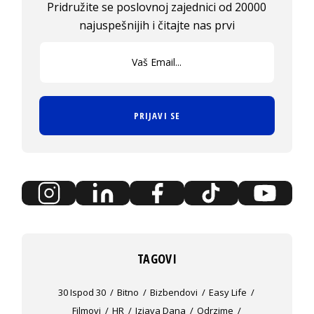
Pridružite se poslovnoj zajednici od 20000
najuspešnijih i čitajte nas prvi
PRIJAVI SE
TAGOVI
30 Ispod 30
Bitno
Bizbendovi
Easy Life
Filmovi
HR
Izjava Dana
Odrzime