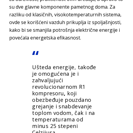
su dve glavne komponente pametnog doma. Za
razliku od klasičnih, visokotemperaturnih sistema,
ovde se korišćeni vazduh prikuplja iz spoljašnjosti,
kako bi se smanjila potrošnja električne energije i
povećala energetska efikasnost.
Ušteda energije, takođe
je omogućena je i
zahvaljujući
revolucionarnom
R1
kompresoru
,
koji
obezbeđuje pouzdano
grejanje i snabdevanje
toplom vodom, čak i na
temperaturama od
minus 25 stepeni
Celzijusa.