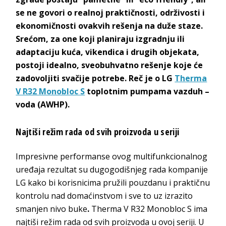
se ne govori o realnoj praktičnosti, održivosti i
ekonomičnosti ovakvih rešenja na duže staze.
Srećom, za one koji planiraju izgradnju ili
adaptaciju kuća, vikendica i drugih objekata,
postoji idealno, sveobuhvatno rešenje koje će
zadovoljiti svačije potrebe. Reč je o LG
Therma
V R32 Monobloc S
toplotnim pumpama vazduh –
voda (AWHP).
Najtiši režim rada od svih proizvoda u seriji
Impresivne performanse ovog multifunkcionalnog
uređaja rezultat su dugogodišnjeg rada kompanije
LG kako bi korisnicima pružili pouzdanu i praktičnu
kontrolu nad domaćinstvom i sve to uz izrazito
smanjen nivo buke
.
Therma V R32 Monobloc S ima
najtiši režim rada od svih proizvoda u ovoj seriji. U