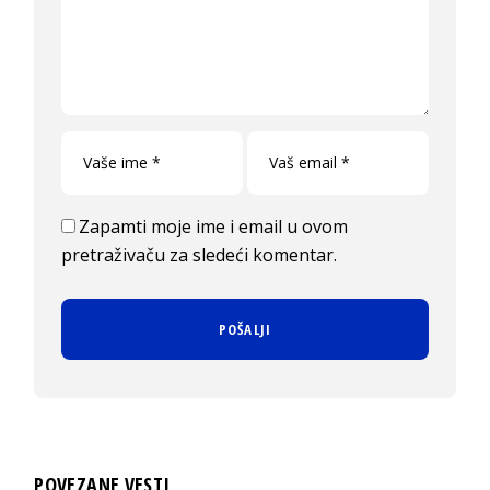
Zapamti moje ime i email u ovom
pretraživaču za sledeći komentar.
POVEZANE VESTI