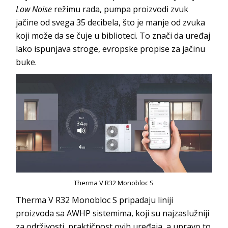
Low Noise
režimu rada, pumpa proizvodi zvuk
jačine od svega 35 decibela, što je manje od zvuka
koji može da se čuje u biblioteci. To znači da uređaj
lako ispunjava stroge, evropske propise za jačinu
buke.
Therma V R32 Monobloc S
Therma V R32 Monobloc S pripadaju liniji
proizvoda sa AWHP sistemima, koji su najzaslužniji
za održivosti, praktičnost ovih uređaja, a upravo to