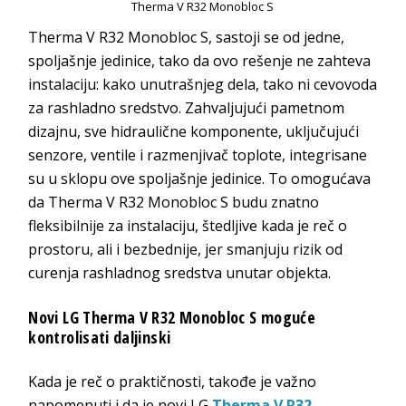
Therma V R32 Monobloc S
Therma V R32 Monobloc S, sastoji se od jedne,
spoljašnje jedinice, tako da ovo rešenje ne zahteva
instalaciju: kako unutrašnjeg dela, tako ni cevovoda
za rashladno sredstvo. Zahvaljujući pametnom
dizajnu, sve hidraulične komponente, uključujući
senzore, ventile i razmenjivač toplote, integrisane
su u sklopu ove spoljašnje jedinice. To omogućava
da Therma V R32 Monobloc S budu znatno
fleksibilnije za instalaciju, štedljive kada je reč o
prostoru, ali i bezbednije, jer smanjuju rizik od
curenja rashladnog sredstva unutar objekta.
Novi LG
Therma V R32 Monobloc S
moguće
kontrolisati daljinski
Kada je reč o praktičnosti, takođe je važno
napomenuti i da je novi LG
Therma V R32