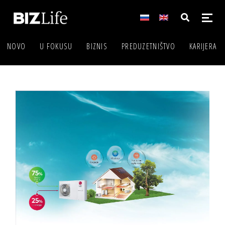
NOVO
U FOKUSU
BIZNIS
PREDUZETNIŠTVO
KARIJERA