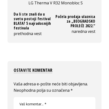
LG Therma V R32 Monobloc S
Da li ste znali da u
Počela prodaja ulaznica
svetu postoji festival
za „BEOGRADSKO
BLATA? 5 najradosnijih
PROLEĆE 2022.“
festivala
naredna vest
prethodna vest
OSTAVITE KOMENTAR
Vaša adresa e-pošte neće biti objavljena.
Neophodna polja su označena
*