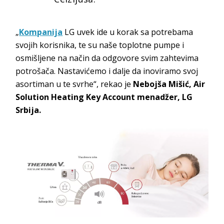
„
Kompanija
LG uvek ide u korak sa potrebama
svojih korisnika, te su naše toplotne pumpe i
osmišljene na način da odgovore svim zahtevima
potrošača. Nastavićemo i dalje da inoviramo svoj
asortiman u te svrhe“, rekao je
Nebojša Mišić, Air
Solution Heating Key Account menadžer, LG
Srbija.