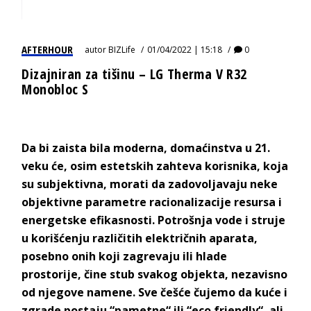
AFTERHOUR
autor
BIZLife
01/04/2022 | 15:18
0
Dizajniran za tišinu – LG Therma V R32
Monobloc S
Da bi zaista bila moderna, domaćinstva u 21.
veku će, osim estetskih zahteva korisnika, koja
su subjektivna, morati da zadovoljavaju neke
objektivne parametre racionalizacije resursa i
energetske efikasnosti. Potrošnja vode i struje
u korišćenju različitih električnih aparata,
posebno onih koji zagrevaju ili hlade
prostorije, čine stub svakog objekta, nezavisno
od njegove namene. Sve češće čujemo da kuće i
zgrade postaju “pametne“ ili “eco friendly“, ali