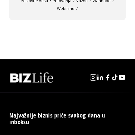
Poslovne Vesti
Putovanja
Važno
Wannabe
Webmind
Najvažnije biznis priče svakog dana u
inboksu