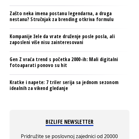
Zašto neka imena postanu legendarna, a druga
nestanu? Stručnjak za brending otkriva formulu
Kompanije žele da vrate druženje posle posla, ali
zaposleni više nisu zainteresovani
Gen Z vraća trend s početka 2000-ih: Mali digitalni
fotoaparati ponovo su hit
Kratke i napete: 7 triler serija sa jednom sezonom
idealnih za vikend gledanje
BIZLIFE NEWSLETTER
Pridružite se poslovnoj zajednici od 20000