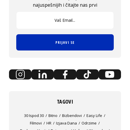
najuspešnijih i čitajte nas prvi
PRIJAVI SE
TAGOVI
30 Ispod 30
Bitno
Bizbendovi
Easy Life
Filmovi
HR
Izjava Dana
Odrzime