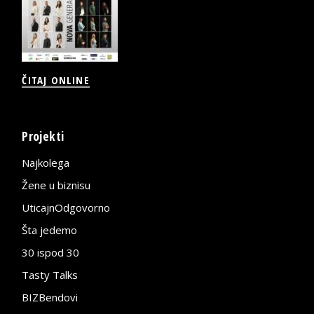
ČITAJ ONLINE
Projekti
Najkolega
Žene u biznisu
UticajnOdgovorno
Šta jedemo
30 ispod 30
Tasty Talks
BIZBendovi