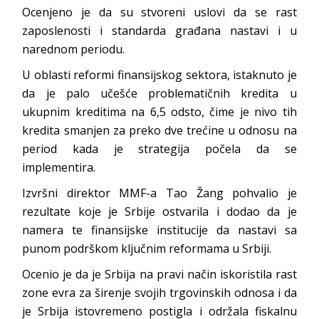
Ocenjeno je da su stvoreni uslovi da se rast
zaposlenosti i standarda građana nastavi i u
narednom periodu.
U oblasti reformi finansijskog sektora, istaknuto je
da je palo učešće problematičnih kredita u
ukupnim kreditima na 6,5 odsto, čime je nivo tih
kredita smanjen za preko dve trećine u odnosu na
period kada je strategija počela da se
implementira.
Izvršni direktor MMF-a Tao Žang pohvalio je
rezultate koje je Srbije ostvarila i dodao da je
namera te finansijske institucije da nastavi sa
punom podrškom ključnim reformama u Srbiji.
Ocenio je da je Srbija na pravi način iskoristila rast
zone evra za širenje svojih trgovinskih odnosa i da
je Srbija istovremeno postigla i održala fiskalnu