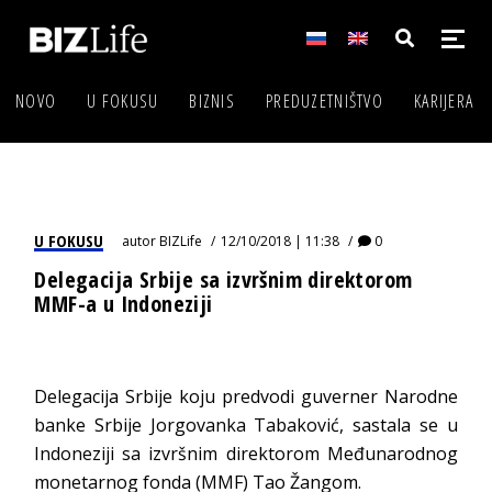
NOVO
U FOKUSU
BIZNIS
PREDUZETNIŠTVO
KARIJERA
U FOKUSU
autor
BIZLife
12/10/2018 | 11:38
0
Delegacija Srbije sa izvršnim direktorom
MMF-a u Indoneziji
Delegacija Srbije koju predvodi guverner Narodne
banke Srbije Jorgovanka Tabaković, sastala se u
Indoneziji sa izvršnim direktorom Međunarodnog
monetarnog fonda (MMF) Tao Žangom.