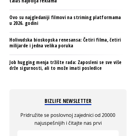
talas najbolja reklama
Ovo su najgledaniji filmovi na striming platformama
u 2026. godini
Holivudska bioskopska renesansa: Četiri filma, četiri
milijarde i jedna velika poruka
Job hugging menja tržište rada: Zaposleni se sve više
drže sigurnosti, ali to može imati posledice
BIZLIFE NEWSLETTER
Pridružite se poslovnoj zajednici od 20000
najuspešnijih i čitajte nas prvi