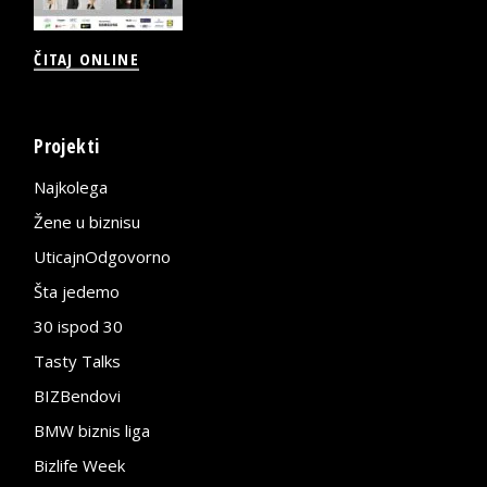
ČITAJ ONLINE
Projekti
Najkolega
Žene u biznisu
UticajnOdgovorno
Šta jedemo
30 ispod 30
Tasty Talks
BIZBendovi
BMW biznis liga
Bizlife Week