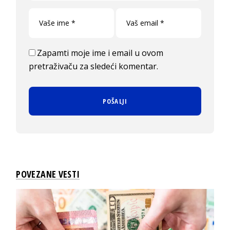
Zapamti moje ime i email u ovom
pretraživaču za sledeći komentar.
POVEZANE VESTI