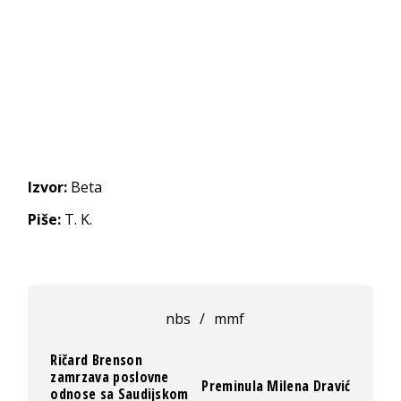
Izvor:
Beta
Piše:
T. K.
nbs
/
mmf
Ričard Brenson
zamrzava poslovne
Preminula Milena Dravić
odnose sa Saudijskom