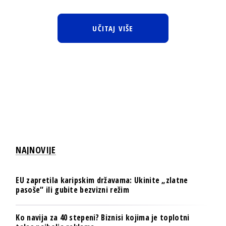
UČITAJ VIŠE
NAJNOVIJE
EU zapretila karipskim državama: Ukinite „zlatne
pasoše“ ili gubite bezvizni režim
Ko navija za 40 stepeni? Biznisi kojima je toplotni