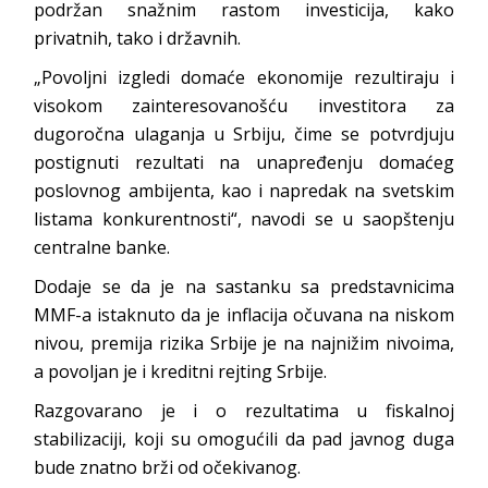
podržan snažnim rastom investicija, kako
privatnih, tako i državnih.
„Povoljni izgledi domaće ekonomije rezultiraju i
visokom zainteresovanošću investitora za
dugoročna ulaganja u Srbiju, čime se potvrdjuju
postignuti rezultati na unapređenju domaćeg
poslovnog ambijenta, kao i napredak na svetskim
listama konkurentnosti“, navodi se u saopštenju
centralne banke.
Dodaje se da je na sastanku sa predstavnicima
MMF-a istaknuto da je inflacija očuvana na niskom
nivou, premija rizika Srbije je na najnižim nivoima,
a povoljan je i kreditni rejting Srbije.
Razgovarano je i o rezultatima u fiskalnoj
stabilizaciji, koji su omogućili da pad javnog duga
bude znatno brži od očekivanog.