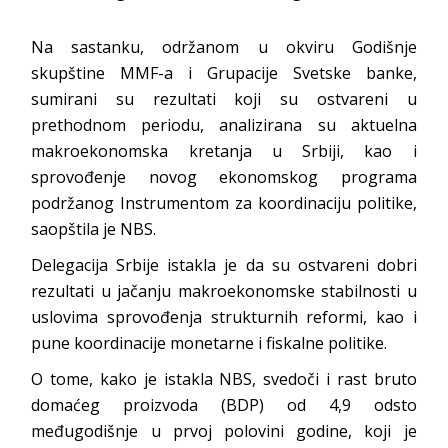
Na sastanku, održanom u okviru Godišnje
skupštine MMF-a i Grupacije Svetske banke,
sumirani su rezultati koji su ostvareni u
prethodnom periodu, analizirana su aktuelna
makroekonomska kretanja u Srbiji, kao i
sprovođenje novog ekonomskog programa
podržanog Instrumentom za koordinaciju politike,
saopštila je NBS.
Delegacija Srbije istakla je da su ostvareni dobri
rezultati u jačanju makroekonomske stabilnosti u
uslovima sprovođenja strukturnih reformi, kao i
pune koordinacije monetarne i fiskalne politike.
O tome, kako je istakla NBS, svedoči i rast bruto
domaćeg proizvoda (BDP) od 4,9 odsto
međugodišnje u prvoj polovini godine, koji je