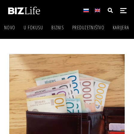
NOVO
U FOKUSU
BIZNIS
PREDUZETNIŠTVO
KARIJERA