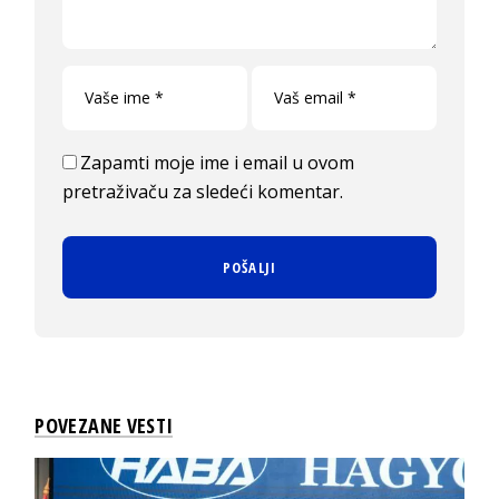
Zapamti moje ime i email u ovom
pretraživaču za sledeći komentar.
POVEZANE VESTI