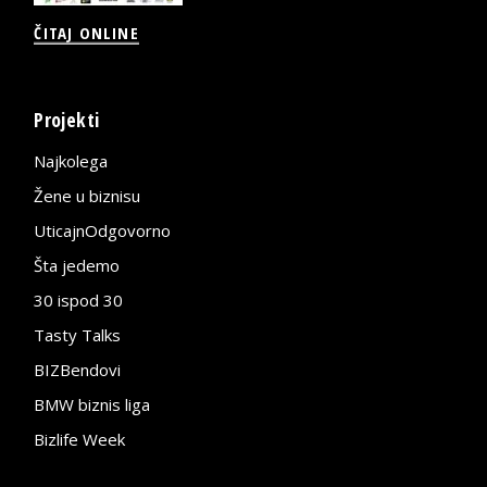
ČITAJ ONLINE
Projekti
Najkolega
Žene u biznisu
UticajnOdgovorno
Šta jedemo
30 ispod 30
Tasty Talks
BIZBendovi
BMW biznis liga
Bizlife Week