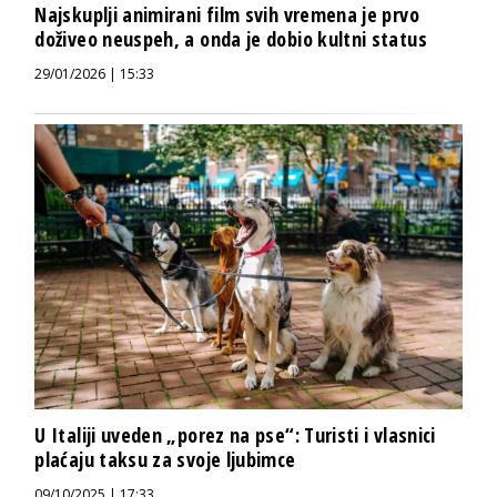
Najskuplji animirani film svih vremena je prvo
doživeo neuspeh, a onda je dobio kultni status
29/01/2026 | 15:33
U Italiji uveden „porez na pse“: Turisti i vlasnici
plaćaju taksu za svoje ljubimce
09/10/2025 | 17:33