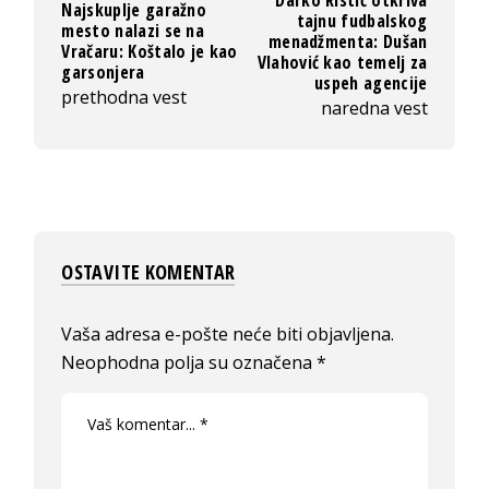
Najskuplje garažno
tajnu fudbalskog
mesto nalazi se na
menadžmenta: Dušan
Vračaru: Koštalo je kao
Vlahović kao temelj za
garsonjera
uspeh agencije
prethodna vest
naredna vest
OSTAVITE KOMENTAR
Vaša adresa e-pošte neće biti objavljena.
Neophodna polja su označena
*