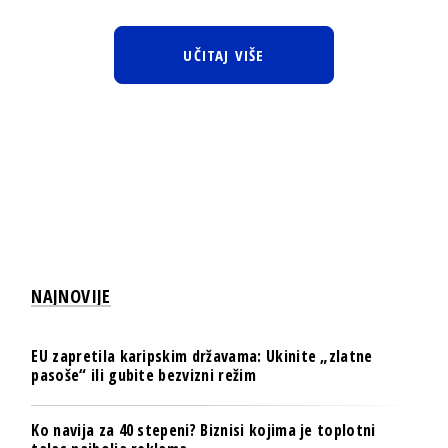
UČITAJ VIŠE
NAJNOVIJE
EU zapretila karipskim državama: Ukinite „zlatne
pasoše“ ili gubite bezvizni režim
Ko navija za 40 stepeni? Biznisi kojima je toplotni