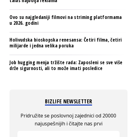
talas najbolja reklama
Ovo su najgledaniji filmovi na striming platformama
u 2026. godini
Holivudska bioskopska renesansa: Četiri filma, četiri
milijarde i jedna velika poruka
Job hugging menja tržište rada: Zaposleni se sve više
drže sigurnosti, ali to može imati posledice
BIZLIFE NEWSLETTER
Pridružite se poslovnoj zajednici od 20000
najuspešnijih i čitajte nas prvi