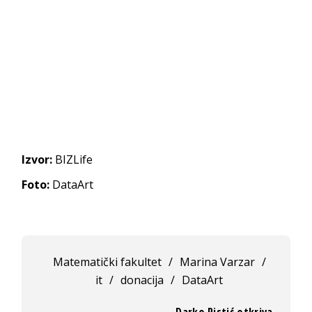
Izvor:
BIZLife
Foto:
DataArt
Matematički fakultet
/
Marina Varzar
/
it
/
donacija
/
DataArt
Darko Ristić otkriva