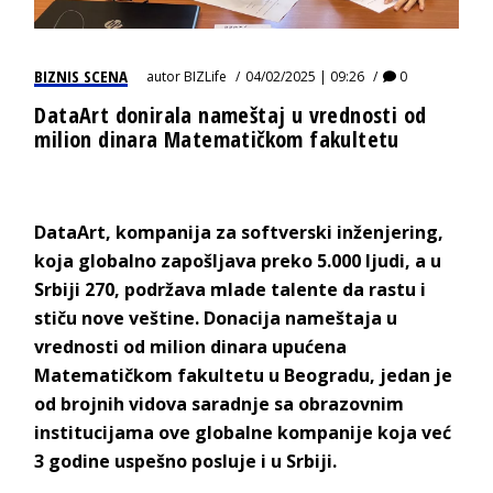
BIZNIS SCENA
autor
BIZLife
04/02/2025 | 09:26
0
DataArt donirala nameštaj u vrednosti od
milion dinara Matematičkom fakultetu
DataArt, kompanija za softverski inženjering,
koja globalno zapošljava preko 5.000 ljudi, a u
Srbiji 270, podržava mlade talente da rastu i
stiču nove veštine. Donacija nameštaja u
vrednosti od milion dinara upućena
Matematičkom fakultetu u Beogradu, jedan je
od brojnih vidova saradnje sa obrazovnim
institucijama ove globalne kompanije koja već
3 godine uspešno posluje i u Srbiji.