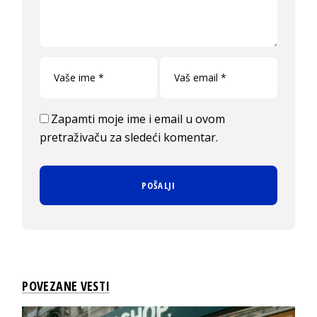
Zapamti moje ime i email u ovom
pretraživaču za sledeći komentar.
POVEZANE VESTI