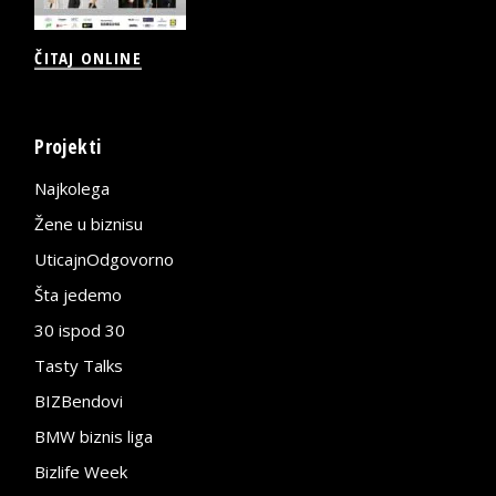
ČITAJ ONLINE
Projekti
Najkolega
Žene u biznisu
UticajnOdgovorno
Šta jedemo
30 ispod 30
Tasty Talks
BIZBendovi
BMW biznis liga
Bizlife Week