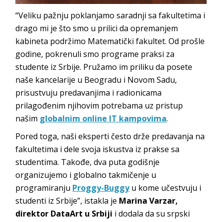
“Veliku pažnju poklanjamo saradnji sa fakultetima i
drago mi je što smo u prilici da opremanjem
kabineta podržimo Matematički fakultet. Od prošle
godine, pokrenuli smo programe praksi za
studente iz Srbije. Pružamo im priliku da posete
naše kancelarije u Beogradu i Novom Sadu,
prisustvuju predavanjima i radionicama
prilagođenim njihovim potrebama uz pristup
našim
globalnim online IT kampovima
.
Pored toga, naši eksperti često drže predavanja na
fakultetima i dele svoja iskustva iz prakse sa
studentima. Takođe, dva puta godišnje
organizujemo i globalno takmičenje u
programiranju
Proggy-Buggy
u kome učestvuju i
studenti iz Srbije”, istakla je
Marina Varzar,
direktor DataArt u Srbiji
i dodala da su srpski