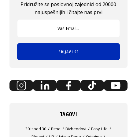
Pridružite se poslovnoj zajednici od 20000
najuspešnijih i čitajte nas prvi
PRIJAVI SE
TAGOVI
30 Ispod 30
Bitno
Bizbendovi
Easy Life
Filmovi
HR
Izjava Dana
Odrzime