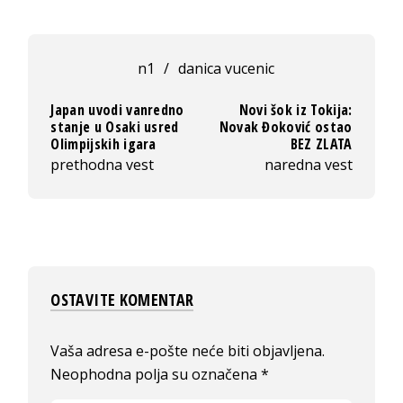
n1
/
danica vucenic
Japan uvodi vanredno
Novi šok iz Tokija:
stanje u Osaki usred
Novak Đoković ostao
Olimpijskih igara
BEZ ZLATA
prethodna vest
naredna vest
OSTAVITE KOMENTAR
Vaša adresa e-pošte neće biti objavljena.
Neophodna polja su označena
*