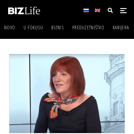
NOVO
U FOKUSU
BIZNIS
PREDUZETNIŠTVO
KARIJERA