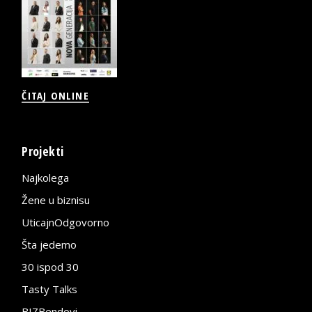
ČITAJ ONLINE
Projekti
Najkolega
Žene u biznisu
UticajnOdgovorno
Šta jedemo
30 ispod 30
Tasty Talks
BIZBendovi