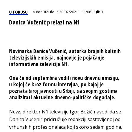
U FOKUSU
autor
BIZLife
30/07/2021 | 11:06
0
Danica Vučenić prelazi na N1
Novinarka Danica Vučenić, autorka brojnih kultnih
televizijskih emisija, najnovije je pojačanje
informativne televizije N1.
Ona će od septembra voditi novu dnevnu emisiju,
u kojoj će kroz formu intervjua, po kojoj je
poznata široj javnosti u Srbiji, sa svojim gostima
analizirati aktuelne dnevno-političke događaje.
News direktor N1 televizije Igor Božić navodi da se
Danica Vučenić pridružuje redakciji sastavljenoj od
vrhunskih profesionalaca koji skoro sedam godina,