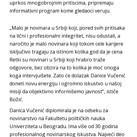
uprkos mnogobrojnim pritiscima, pripremaju
informativni program kome gledaoci veruju.
„Malo je novinara u Srbiji koji, pored svih pritisaka
na lični i profesionalni integritet, nisu odustali, a
naročito je malo novinara koji tokom cele karijere
isključivo tragaju za istinom kolika god da je cena.
Retki su novinari u Srbiji koji hrabro traže
odgovore, bez obzira na to kolika je moć onoga
koga intervjuišete. Zato će dolazak Danice Vučenić
doneti novu energiju i ogromno iskustvo u našoj
misiji da objektivno informišemo javnost“, ističe
Božić.
Danica Vučenić diplomirala je na odseku za
novinarstvo na Fakultetu političkih nauka
Univerziteta u Beogradu. Ima više od 30 godina
profesionalnog novinarskog iskustva. Najveći deo