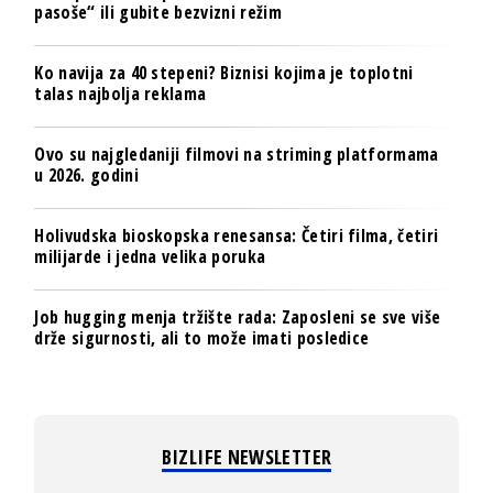
pasoše“ ili gubite bezvizni režim
Ko navija za 40 stepeni? Biznisi kojima je toplotni
talas najbolja reklama
Ovo su najgledaniji filmovi na striming platformama
u 2026. godini
Holivudska bioskopska renesansa: Četiri filma, četiri
milijarde i jedna velika poruka
Job hugging menja tržište rada: Zaposleni se sve više
drže sigurnosti, ali to može imati posledice
BIZLIFE NEWSLETTER