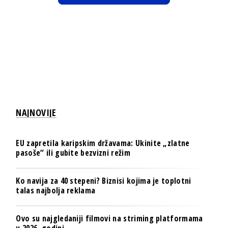
NAJNOVIJE
EU zapretila karipskim državama: Ukinite „zlatne
pasoše“ ili gubite bezvizni režim
Ko navija za 40 stepeni? Biznisi kojima je toplotni
talas najbolja reklama
Ovo su najgledaniji filmovi na striming platformama