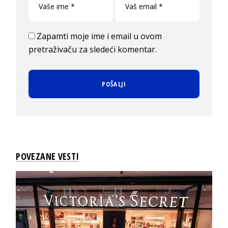
Zapamti moje ime i email u ovom
pretraživaču za sledeći komentar.
POVEZANE VESTI