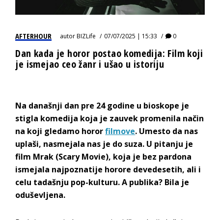
AFTERHOUR
autor
BIZLife
07/07/2025 | 15:33
0
Dan kada je horor postao komedija: Film koji
je ismejao ceo žanr i ušao u istoriju
Na današnji dan pre 24 godine u bioskope je
stigla komedija koja je zauvek promenila način
na koji gledamo horor
filmove
. Umesto da nas
uplaši, nasmejala nas je do suza. U pitanju je
film Mrak (Scary Movie), koja je bez pardona
ismejala najpoznatije horore devedesetih, ali i
celu tadašnju pop-kulturu. A publika? Bila je
oduševljena.