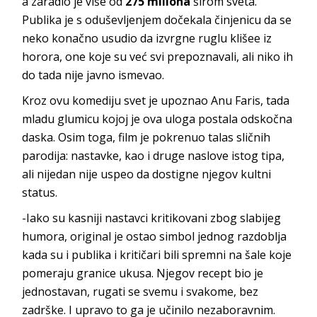
a zaradio je više od
275 miliona
širom sveta.
Publika je s oduševljenjem dočekala činjenicu da se
neko konačno usudio da izvrgne ruglu klišee iz
horora, one koje su već svi prepoznavali, ali niko ih
do tada nije javno ismevao.
Kroz ovu komediju svet je upoznao Anu Faris, tada
mladu glumicu kojoj je ova uloga postala odskočna
daska. Osim toga, film je pokrenuo talas sličnih
parodija: nastavke, kao i druge naslove istog tipa,
ali nijedan nije uspeo da dostigne njegov kultni
status.
-Iako su kasniji nastavci kritikovani zbog slabijeg
humora, original je ostao simbol jednog razdoblja
kada su i publika i kritičari bili spremni na šale koje
pomeraju granice ukusa. Njegov recept bio je
jednostavan, rugati se svemu i svakome, bez
zadrške. I upravo to ga je učinilo nezaboravnim.