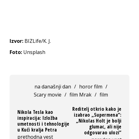
Izvor:
BIZLife/K. J.
Foto:
Unsplash
na današnji dan
/
horor film
/
Scary movie
/
film Mrak
/
film
Reditelj otkrio kako je
Nikola Tesla kao
izabrao „Supermena“:
inspiracija: Izložba
„Nikolas Holt je bolji
umetnosti i tehnologije
glumac, ali nije
u Kući kralja Petra
odgovarao ulozi“
prethodna vest