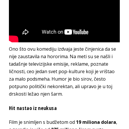
Ono što ovu komediju izdvaja jeste činjenica da se
nije zaustavila na hororima. Na meti su se našli i
tadašnje televizijske emisije, reklame, poznate
ličnosti, ceo jedan svet pop-kulture koji je vrištao
za malo podsmeha. Humor je bio sirov, često
potpuno politički nekorektan, ali upravo je u toj
drskosti ležao njen šarm.
Hit nastao iz neukusa
Film je snimljen s budžetom od
19 miliona dolara
,