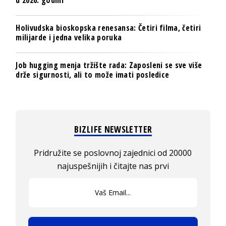
u 2026. godini
Holivudska bioskopska renesansa: Četiri filma, četiri
milijarde i jedna velika poruka
Job hugging menja tržište rada: Zaposleni se sve više
drže sigurnosti, ali to može imati posledice
BIZLIFE NEWSLETTER
Pridružite se poslovnoj zajednici od 20000
najuspešnijih i čitajte nas prvi