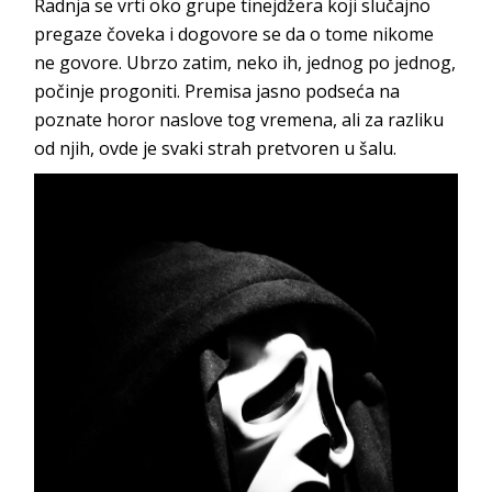
Radnja se vrti oko grupe tinejdžera koji slučajno
pregaze čoveka i dogovore se da o tome nikome
ne govore. Ubrzo zatim, neko ih, jednog po jednog,
počinje progoniti. Premisa jasno podseća na
poznate horor naslove tog vremena, ali za razliku
od njih, ovde je svaki strah pretvoren u šalu.