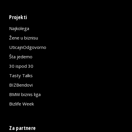
Projekti
Najkolega
Žene u biznisu
UticajnOdgovorno
Šta jedemo
30 ispod 30
Tasty Talks
BIZBendovi
BMW biznis liga
Bizlife Week
Za partnere