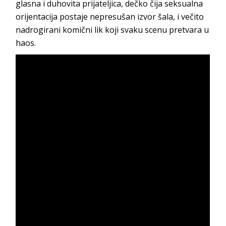
glasna i duhovita prijateljica, dečko čija seksualna
orijentacija postaje nepresušan izvor šala, i večito
nadrogirani komični lik koji svaku scenu pretvara u
haos.