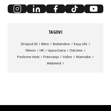
TAGOVI
30 Ispod 30
Bitno
Bizbendovi
Easy Life
Filmovi
HR
Izjava Dana
Odrzime
Poslovne Vesti
Putovanja
Važno
Wannabe
Webmind