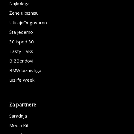
Najkolega
Žene u biznisu
UticajnOdgovorno
Šta jedemo
30 ispod 30
Tasty Talks
BIZBendovi
BMW biznis liga
Bizlife Week
Za partnere
Saradnja
Media Kit