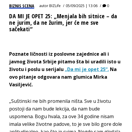
BIZNIS SCENA
autor
BIZLife
05/09/2025 | 13:06
0
DA MI JE OPET 25: „Menjala bih sitnice – da
ne jurim, da ne žurim, jer će me sve
sačekati“
Poznate ličnosti iz poslovne zajednice ali i
javnog života Srbije pitamo šta bi uradili isto u
životu i poslu u serijalu
„Da mi je opet 25“.
Na
ovo pitanje odgovara nam glumica Mirka
Vasiljević.
„Suštinski ne bih promenila ništa. Sve u životu
postoji da nam bude lekcija, da nam bude
uspomena. Bogu hvala, za ove 34 godine nisam
imala velike životne padove, to je sve bilo gore dole
aplitudinalno, kao što je svima. Negde sam gledala