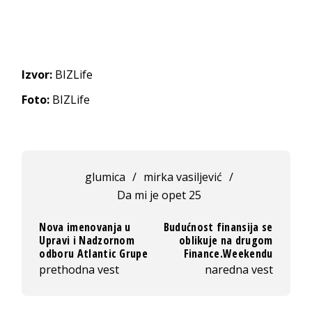
Izvor:
BIZLife
Foto:
BIZLife
glumica
/
mirka vasiljević
/
Da mi je opet 25
Nova imenovanja u
Budućnost finansija se
Upravi i Nadzornom
oblikuje na drugom
odboru Atlantic Grupe
Finance.Weekendu
prethodna vest
naredna vest