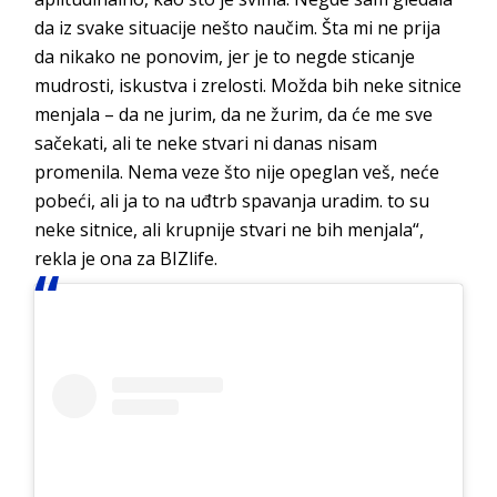
da iz svake situacije nešto naučim. Šta mi ne prija
da nikako ne ponovim, jer je to negde sticanje
mudrosti, iskustva i zrelosti. Možda bih neke sitnice
menjala – da ne jurim, da ne žurim, da će me sve
sačekati, ali te neke stvari ni danas nisam
promenila. Nema veze što nije opeglan veš, neće
pobeći, ali ja to na uđtrb spavanja uradim. to su
neke sitnice, ali krupnije stvari ne bih menjala“,
rekla je ona za BIZlife.