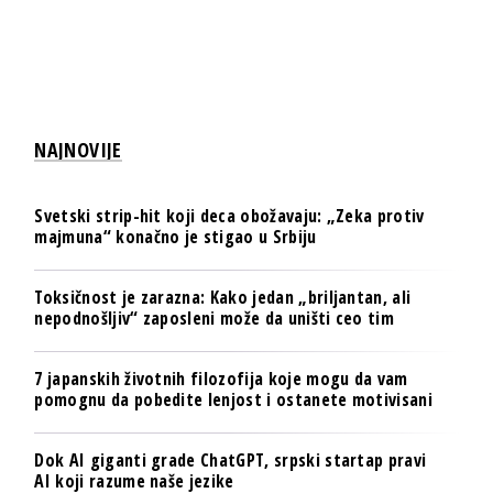
NAJNOVIJE
Svetski strip-hit koji deca obožavaju: „Zeka protiv
majmuna“ konačno je stigao u Srbiju
Toksičnost je zarazna: Kako jedan „briljantan, ali
nepodnošljiv“ zaposleni može da uništi ceo tim
7 japanskih životnih filozofija koje mogu da vam
pomognu da pobedite lenjost i ostanete motivisani
Dok AI giganti grade ChatGPT, srpski startap pravi
AI koji razume naše jezike